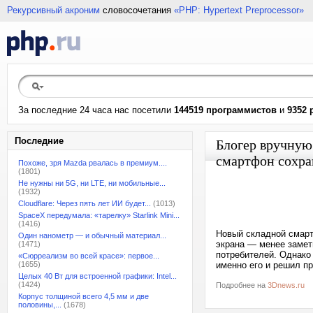
Рекурсивный акроним
словосочетания
«PHP: Hypertext Preprocessor»
За последние 24 часа нас посетили
144519 программистов
и
9352 
Последние
Блогер вручную
смартфон сохра
Похоже, зря Mazda рвалась в премиум....
(1801)
Не нужны ни 5G, ни LTE, ни мобильные...
(1932)
Cloudflare: Через пять лет ИИ будет...
(1013)
SpaceX передумала: «тарелку» Starlink Mini...
(1416)
Новый складной смарт
Один нанометр — и обычный материал...
экрана — менее замет
(1471)
потребителей. Однако
«Сюрреализм во всей красе»: первое...
(1655)
именно его и решил пр
Целых 40 Вт для встроенной графики: Intel...
(1424)
Подробнее на
3Dnews.ru
Корпус толщиной всего 4,5 мм и две
половины,...
(1678)