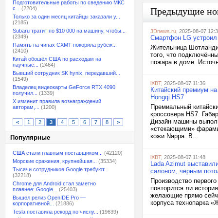
Подготовительные работы по сведению МКС
с...
(2204)
Предыдущие но
Только за один месяц китайцы заказали у...
(2185)
Subaru тратит по $10 000 на машину, чтобы...
3Dnews.ru
, 2025-08-07 12:
(2349)
Смартфон LG устроил 
Память на чипах CXMT покорила рубеж...
Жительница Шотландии
(2410)
того, что подключённ
Китай обошёл США по расходам на
пожара в доме. Источн
научные...
(2464)
Бывший сотрудник SK hynix, передавший...
(1549)
iXBT
, 2025-08-07 11:36
Владелец видеокарты GeForce RTX 4090
Китайский премиум на
получил...
(1339)
Hongqi HS7
X изменит правила вознаграждений
Премиальный китайски
авторам,...
(1200)
кроссовера HS7. Габа
Дизайн машины выполн
<
1
2
3
4
5
6
7
8
>
«стекающими» фарами.
кожи Nappa. В...
Популярные
США стали главным поставщиком...
(42120)
iXBT
, 2025-08-07 11:48
Морские сражения, крупнейшая...
(35334)
Lada Azimut выставил
Тысячи сотрудников Google требуют...
салоном, черным пото
(32218)
Производство первого 
Chrome для Android стал заметно
повторится ли история
плавнее: Google...
(25403)
желающие прямо сейча
Вышел релиз OpenIDE Pro —
корпуса технопарка «
корпоративной...
(21886)
Tesla поставила рекорд по числу...
(19639)