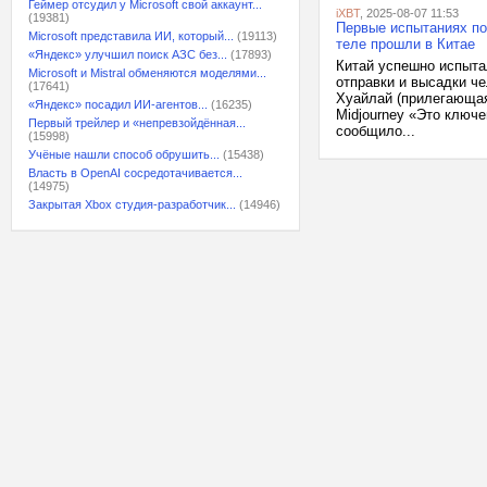
Геймер отсудил у Microsoft свой аккаунт...
iXBT
, 2025-08-07 11:53
(19381)
Первые испытаниях по
Microsoft представила ИИ, который...
(19113)
теле прошли в Китае
«Яндекс» улучшил поиск АЗС без...
(17893)
Китай успешно испыта
Microsoft и Mistral обменяются моделями...
отправки и высадки ч
(17641)
Хуайлай (прилегающая
«Яндекс» посадил ИИ-агентов...
(16235)
Midjourney «Это ключе
Первый трейлер и «непревзойдённая...
сообщило...
(15998)
Учёные нашли способ обрушить...
(15438)
Власть в OpenAI сосредотачивается...
(14975)
Закрытая Xbox студия-разработчик...
(14946)