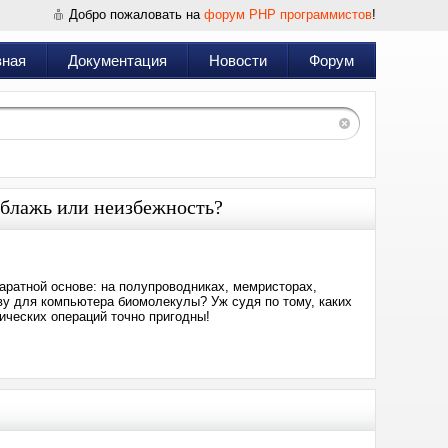
Добро пожаловать на
форум PHP программистов
!
вная
Документация
Новости
Форум
 блажь или неизбежность?
аратной основе: на полупроводниках, мемристорах,
ву для компьютера биомолекулы? Уж судя по тому, каких
гических операций точно пригодны!