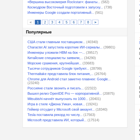
«Вершина высокомерия Rockstar»: фанаты...
(582)
Космодром Восточный подготовили к запуску...
(738)
Инженеры Google создали портативный...
(561)
<
1
2
3
4
5
6
7
8
>
Популярные
США стали главным поставщиком...
(40340)
Character.AI запустила короткие ИИ-сериалы...
(39801)
Инженеры уложили HBM на бок —...
(39517)
Китайские специалисты заявили,...
(34290)
Морские сражения, крупнейшая...
(33683)
Тысячи сотрудников Google требуют...
(28799)
Thermaltake представила блок питания,...
(26764)
Chrome для Android стал заметно плавнее: Google...
(23240)
Россияне стали звонить и писать...
(22322)
Вышел релиз OpenIDE Pro — корпоративной...
(20875)
Mitsubishi начнёт выпускать по 1000...
(20401)
Игра в стиле «Джона Уика», новая...
(19241)
Геймер отсудил у Microsoft свой аккаунт...
(18340)
Tesla поставила рекорд по числу...
(17563)
Microsoft представила ИИ, который...
(17514)