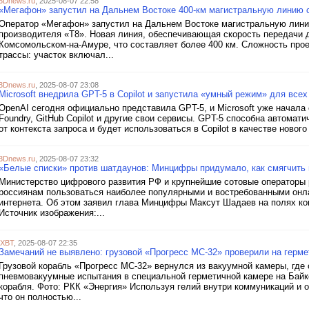
3Dnews.ru
, 2025-08-07 22:58
«Мегафон» запустил на Дальнем Востоке 400-км магистральную линию 
Оператор «Мегафон» запустил на Дальнем Востоке магистральную лин
производителя «Т8». Новая линия, обеспечивающая скорость передачи д
Комсомольском-на-Амуре, что составляет более 400 км. Сложность про
трассы: участок включал...
3Dnews.ru
, 2025-08-07 23:08
Microsoft внедрила GPT-5 в Copilot и запустила «умный режим» для все
OpenAI сегодня официально представила GPT-5, и Microsoft уже начала её 
Foundry, GitHub Copilot и другие свои сервисы. GPT-5 способна автомат
от контекста запроса и будет использоваться в Copilot в качестве ново
3Dnews.ru
, 2025-08-07 23:32
«Белые списки» против шатдаунов: Минцифры придумало, как смягчить
Министерство цифрового развития РФ и крупнейшие сотовые операторы 
россиянам пользоваться наиболее популярными и востребованными онл
интернета. Об этом заявил глава Минцифры Максут Шадаев на полях к
Источник изображения:...
iXBT
, 2025-08-07 22:35
Замечаний не выявлено: грузовой «Прогресс МС-32» проверили на герме
Грузовой корабль «Прогресс МС-32» вернулся из вакуумной камеры, где 
пневмовакуумные испытания в специальной герметичной камере на Байк
корабля. Фото: РКК «Энергия» Используя гелий внутри коммуникаций и о
что он полностью...