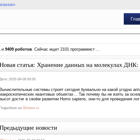
ocessor»
Гла
а
и
9409 роботов
. Сейчас ищет 2101 программист ...
Новая статья: Хранение данных на молекулах ДНК:
Дата: 2025-08-08 00:00
Вычислительные системы строят сегодня буквально на какой угодно апп
макроскопических квантовых объектах… Так почему бы не взять за осно
высот достиг в своём развитии Homo sapiens, они-то для проведения ло
Подробнее на
3Dnews.ru
Предыдущие новости