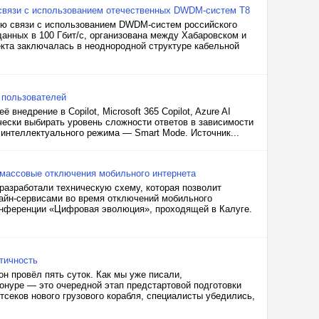
связи с использованием отечественных DWDM-систем Т8
ию связи с использованием DWDM-систем российского
анных в 100 Гбит/с, организована между Хабаровском и
екта заключалась в неоднородной структуре кабельной
х пользователей
внедрение в Copilot, Microsoft 365 Copilot, Azure AI
ически выбирать уровень сложности ответов в зависимости
го интеллектуального режима — Smart Mode. Источник...
 массовые отключения мобильного интернета
разработали техническую схему, которая позволит
айн-сервисами во время отключений мобильного
онференции «Цифровая эволюция», проходящей в Калуге.
тичность
он провёл пять суток. Как мы уже писали,
онуре — это очередной этап предстартовой подготовки
тсеков нового грузового корабля, специалисты убедились,