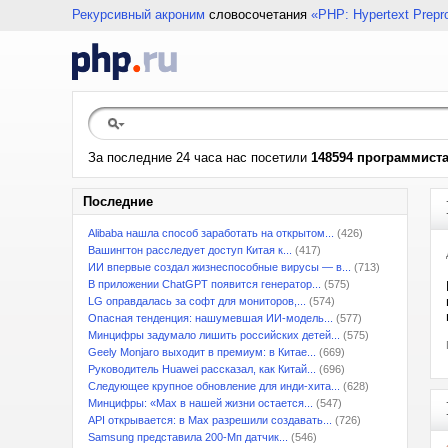
Рекурсивный акроним
словосочетания
«PHP: Hypertext Prepr
За последние 24 часа нас посетили
148594 программист
Последние
Alibaba нашла способ заработать на открытом...
(426)
Вашингтон расследует доступ Китая к...
(417)
ИИ впервые создал жизнеспособные вирусы — в...
(713)
В приложении ChatGPT появится генератор...
(575)
LG оправдалась за софт для мониторов,...
(574)
Опасная тенденция: нашумевшая ИИ-модель...
(577)
Минцифры задумало лишить российских детей...
(575)
Geely Monjaro выходит в премиум: в Китае...
(669)
Руководитель Huawei рассказал, как Китай...
(696)
Следующее крупное обновление для инди-хита...
(628)
Минцифры: «Max в нашей жизни остается...
(547)
API открывается: в Max разрешили создавать...
(726)
Samsung представила 200-Мп датчик...
(546)