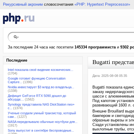
Рекурсивный акроним
словосочетания
«PHP: Hypertext Preprocessor»
За последние 24 часа нас посетили
145334 программиста
и
9302 р
Последние
Bugatti предста
Intel показала своё видение космических...
(1704)
Дата: 2025-08-08 05:35
Google готовит функцию Conversation
Capture...
(1396)
Bugatti показала един
Nvidia инвестирует $3 млрд во владельца...
(1338)
заказу нидерландског
Дефицит GeForce RTX 5090 дошел до
шасси с алюминиевыми
абсурда:...
(1562)
Под капотом установл
Synology представила NAS DiskStation neo+
развивающий 1600 л. с
с...
(1374)
Внешне Brouillard вы
Ученые создали умный транзистор, который
бампером и светодиод
сам...
(1227)
образные вырезы и эл
NASA переделывало обычные ноутбуки для...
Сзади установлены ин
(1917)
выхлопные трубы, отсы
Sony выпустит в сентябре беспроводные...