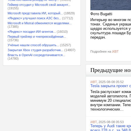
Геймер отсудил у Microsoft свой аккаунт...
(19155)
Microsoft представила ИИ, который...
(18829)
Фото Bugatti
«Яндекс» улучшил поиск АЗС без...
(17712)
Интерьер во многом п
Microsoft и Mistral обменяются моделями...
тонах. Сиденья украше
(17385)
щедро используется у
«Яндекс» посадил ИИ-агентов...
(16010)
скульптура лошади Бр
Первый трейлер и «непревзойдённая...
передач.
(15736)
Учёные нашли способ обрушить...
(15257)
Закрытая Xbox студия-разработчик...
(14807)
Подробнее на
iXBT
Власть в OpenAI сосредотачивается...
(14780)
Предыдущие но
iXBT
, 2025-08-08 05:52
Tesla закрыла проект
Tesla распускает ком
моделей автопилота. П
минимум 20 специалис
внутри компании. Теп
технологических...
iXBT
, 2025-08-08 05:53
Теперь у Audi такие к
всего 278 л.с. за 348,