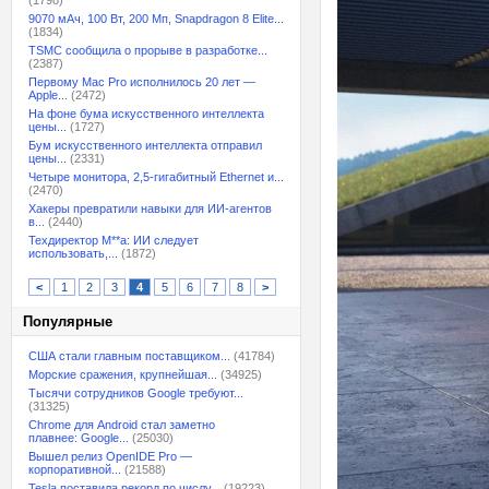
(1798)
9070 мАч, 100 Вт, 200 Мп, Snapdragon 8 Elite...
(1834)
TSMC сообщила о прорыве в разработке...
(2387)
Первому Mac Pro исполнилось 20 лет —
Apple...
(2472)
На фоне бума искусственного интеллекта
цены...
(1727)
Бум искусственного интеллекта отправил
цены...
(2331)
Четыре монитора, 2,5-гигабитный Ethernet и...
(2470)
Хакеры превратили навыки для ИИ-агентов
в...
(2440)
Техдиректор M**a: ИИ следует
использовать,...
(1872)
<
1
2
3
4
5
6
7
8
>
Популярные
США стали главным поставщиком...
(41784)
Морские сражения, крупнейшая...
(34925)
Тысячи сотрудников Google требуют...
(31325)
Chrome для Android стал заметно
плавнее: Google...
(25030)
Вышел релиз OpenIDE Pro —
корпоративной...
(21588)
Tesla поставила рекорд по числу...
(19223)