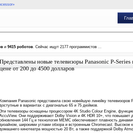
ocessor»
Гла
ов
и
9415 роботов
. Сейчас ищут 2177 программистов ...
Представлены новые телевизоры Panasonic P-Series
цене от 200 до 4500 долларов
Компания Panasonic представила свою новейшую линейку телевизоров P-
доступные в вариантах с диагональю 65 и 75 дюймов.
Эти телевизоры оснащены процессором 4K Studio Colour Engine, функци
AccuView. Они поддерживают Dolby Vision и 4K HDR 10+, что повышает 
обновления 144 Гц и технология MEMC обеспечивают плавность динами
дизайном, широкими углами обзора и встроенным Chromecast. Высокое 
домашнего кинотеатра мощностью 20 Вт, а также поддержкой Dolby Atmo