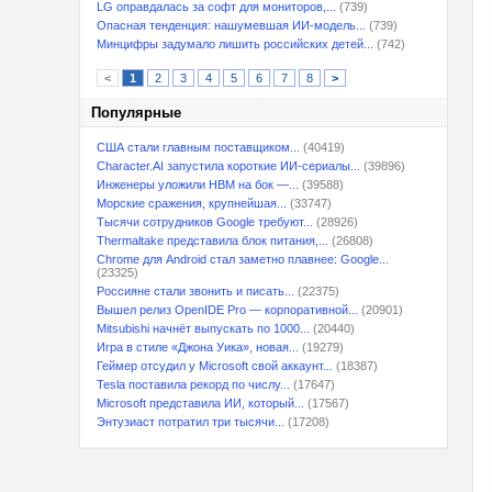
LG оправдалась за софт для мониторов,...
(739)
Опасная тенденция: нашумевшая ИИ-модель...
(739)
Минцифры задумало лишить российских детей...
(742)
<
1
2
3
4
5
6
7
8
>
Популярные
США стали главным поставщиком...
(40419)
Character.AI запустила короткие ИИ-сериалы...
(39896)
Инженеры уложили HBM на бок —...
(39588)
Морские сражения, крупнейшая...
(33747)
Тысячи сотрудников Google требуют...
(28926)
Thermaltake представила блок питания,...
(26808)
Chrome для Android стал заметно плавнее: Google...
(23325)
Россияне стали звонить и писать...
(22375)
Вышел релиз OpenIDE Pro — корпоративной...
(20901)
Mitsubishi начнёт выпускать по 1000...
(20440)
Игра в стиле «Джона Уика», новая...
(19279)
Геймер отсудил у Microsoft свой аккаунт...
(18387)
Tesla поставила рекорд по числу...
(17647)
Microsoft представила ИИ, который...
(17567)
Энтузиаст потратил три тысячи...
(17208)