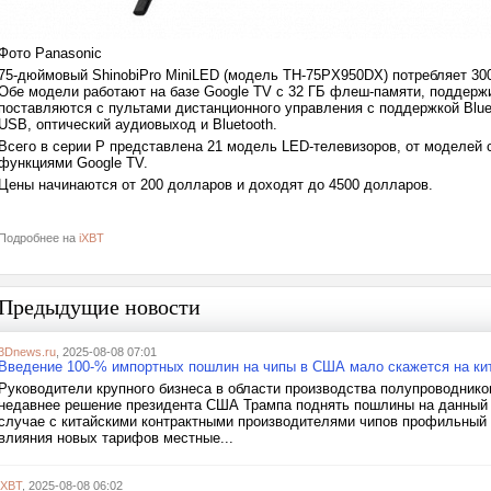
Фото Panasonic
75-дюймовый ShinobiPro MiniLED (модель TH-75PX950DX) потребляет 300
Обе модели работают на базе Google TV с 32 ГБ флеш-памяти, поддержи
поставляются с пультами дистанционного управления с поддержкой Blu
USB, оптический аудиовыход и Bluetooth.
Всего в серии P представлена 21 модель LED-телевизоров, от моделей
функциями Google TV.
Цены начинаются от 200 долларов и доходят до 4500 долларов.
Подробнее на
iXBT
Предыдущие новости
3Dnews.ru
, 2025-08-08 07:01
Введение 100-% импортных пошлин на чипы в США мало скажется на кит
Руководители крупного бизнеса в области производства полупроводник
недавнее решение президента США Трампа поднять пошлины на данный в
случае с китайскими контрактными производителями чипов профильный 
влияния новых тарифов местные...
iXBT
, 2025-08-08 06:02