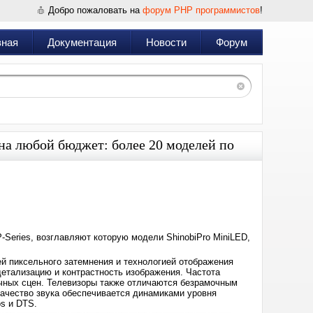
Добро пожаловать на
форум PHP программистов
!
вная
Документация
Новости
Форум
 на любой бюджет: более 20 моделей по
Дата:
2025-
08-
08
06:49
Series, возглавляют которую модели ShinobiPro MiniLED,
ей пиксельного затемнения и технологией отображения
детализацию и контрастность изображения. Частота
чных сцен. Телевизоры также отличаются безрамочным
качество звука обеспечивается динамиками уровня
s и DTS.