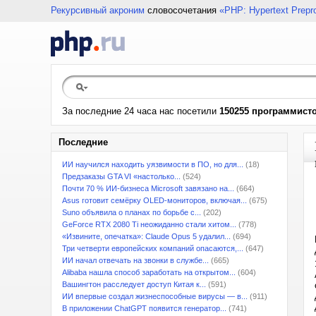
Рекурсивный акроним
словосочетания
«PHP: Hypertext Prepr
За последние 24 часа нас посетили
150255 программист
Последние
ИИ научился находить уязвимости в ПО, но для...
(18)
Предзаказы GTA VI «настолько...
(524)
Почти 70 % ИИ-бизнеса Microsoft завязано на...
(664)
Asus готовит семёрку OLED-мониторов, включая...
(675)
Suno объявила о планах по борьбе с...
(202)
GeForce RTX 2080 Ti неожиданно стали хитом...
(778)
«Извините, опечатка»: Claude Opus 5 удалил...
(694)
Три четверти европейских компаний опасаются,...
(647)
ИИ начал отвечать на звонки в службе...
(665)
Alibaba нашла способ заработать на открытом...
(604)
Вашингтон расследует доступ Китая к...
(591)
ИИ впервые создал жизнеспособные вирусы — в...
(911)
В приложении ChatGPT появится генератор...
(741)