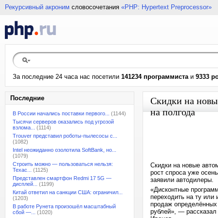
Рекурсивный акроним
словосочетания
«PHP: Hypertext Preprocessor»
За последние 24 часа нас посетили
141234 программиста
и
9333 р
Последние
Скидки на новы
на полгода
В России начались поставки первого...
(1144)
Тысячи серверов оказались под угрозой
взлома...
(1114)
Trouver представил роботы-пылесосы с...
(1082)
Intel неожиданно озолотила SoftBank, но...
(1079)
Строить можно — пользоваться нельзя:
Скидки на новые автом
Техас...
(1125)
рост спроса уже осен
Представлен смартфон Redmi 17 5G —
заявили автодилеры.
дисплей...
(1199)
«Дисконтные программ
Китай ответил на санкции США: ограничил...
переходить на ту или
(1203)
продаж определённых 
В работе Рунета произошёл масштабный
рублей», — рассказал
сбой —...
(1020)