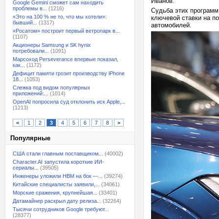
Иванов.
Google Gemini сможет сам находить
проблемы в...
(1216)
Судьба этих программ
«Это на 100 % не то, что мы хотели»:
ключевой ставки на п
бывший...
(1317)
автомобилей.
«Росатом» построит первый ветропарк в...
(1107)
Акционеры Samsung и SK hynix
потребовали...
(1091)
Марсоход Perseverance впервые показал,
как...
(1172)
Дефицит памяти грозит производству iPhone
18...
(1053)
Слежка под видом популярных
приложений:...
(1014)
OpenAI попросила суд отклонить иск Apple,...
(1213)
<
1
2
3
4
5
6
7
8
>
Популярные
США стали главным поставщиком...
(40002)
Character.AI запустила короткие ИИ-
сериалы...
(39505)
Инженеры уложили HBM на бок —...
(39274)
Китайские специалисты заявили,...
(34061)
Морские сражения, крупнейшая...
(33401)
Датамайнер раскрыл дату релиза...
(32264)
Тысячи сотрудников Google требуют...
(28377)