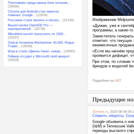
Thermaltake представила блок питания,...
(26596)
Chrome для Android стал заметно
плавнее: Google...
(22834)
Изображение Midjourn
Россияне стали звонить и писать...
(22144)
Вышел релиз OpenIDE Pro —
«Думаю, уже в сентяб
корпоративной...
(20736)
программы, а какие-то
Mitsubishi начнёт выпускать по 1000...
Заместитель генераль
(20237)
отметил, что текущих 
Owlcat починила Warhammer 40,000: Rogue
ежемесячных продажах
Trader...
(19548)
«Если мы начнём прод
Игра в стиле «Джона Уика», новая...
(19093)
проявится дефицит, чт
Геймер отсудил у Microsoft свой аккаунт...
(18159)
При этом, по словам 
брендов и моделей б
Подробнее на
iXBT
Предыдущие но
3Dnews.ru
, 2025-08-08 09:
Сбавить обороты: Goo
Google объявила о но
(I&M) и Tennessee Val
периоды высокого спр