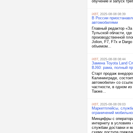
обучение и запуск тре
iXBT
, 2025-08-08 08:39
В России приостанавли
автомобилями
Главный редактор «За
Тульской области, где
производственной пло
Jolion, F7, F7x и Dar
объемом...
iXBT
, 2025-08-08 08:44
Замена Toyota Land Cr
BJ60: рама, полный п
Старт продаж внедоро
Калининграде, состои
автомобили» со ссылк
частности, в одном из
Также...
iXBT
, 2025-08-08 09:03
Маркетплейсы, службы
ограничений мобильно
Минцифры с оператора
интернету в условиях 
службам доставки и м
схему доступа граждан