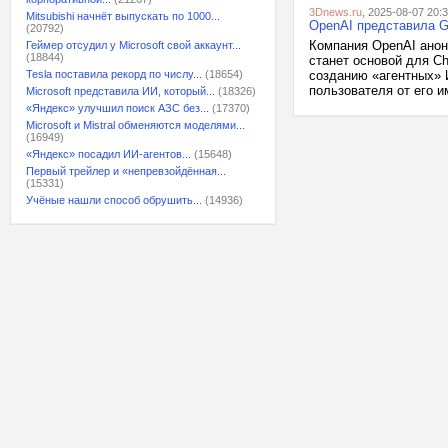
3Dnews.ru
, 2025-08-07 20:
Mitsubishi начнёт выпускать по 1000...
OpenAI представила G
(20792)
Компания OpenAI анон
Геймер отсудил у Microsoft свой аккаунт...
(18844)
станет основой для C
Tesla поставила рекорд по числу...
(18654)
созданию «агентных» 
пользователя от его и
Microsoft представила ИИ, который...
(18326)
«Яндекс» улучшил поиск АЗС без...
(17370)
Microsoft и Mistral обменяются моделями...
(16949)
«Яндекс» посадил ИИ-агентов...
(15648)
Первый трейлер и «непревзойдённая...
(15331)
Учёные нашли способ обрушить...
(14936)