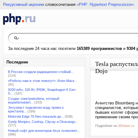
Рекурсивный акроним
словосочетания
«PHP: Hypertext Preprocessor»
За последние 24 часа нас посетили
165389 программистов
и
9304 
Последние
Tesla распусти
Dojo
В России создали радиационно-стойкий...
(214)
«Роботы нам в этом помогут»: Илон Маск...
(81)
9200 мАч, 100 Вт, IP69K, Snapdragon 6 Gen
5:...
(187)
Создан электромобиль, который
вырабатывает...
(203)
Агентство Bloomberg 
специалистов, которые
Энтузиаст подключил воду прямо к
кристаллу...
(169)
бывших коллег сформи
Motorola Edge 70 Neo показали до...
(638)
применение своим про
Geely Monjaro, Coolray, Cityray и Okavango...
(377)
Подробнее на
3Dnews.ru
Новый софт для мониторов Asus позволяет...
(686)