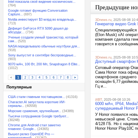
Intel показала своё видение космических...
(764)
Предыдущие но
Google готовит функцию Conversation
Capture...
(697)
Nvidia инвестирует $3 млрд во владельца...
3Dnews.ru
, 2025-08-08 10:
(713)
Генератор видео Grok 
Дефицит GeForce RTX 5090 дошел до
Специализирующийся н
абсурда:...
(734)
(Elon Musk) xAI опер
Ученые создали умный транзистор, который
компания сделала ген
сам...
(520)
говорится в сообщении
NASA переделывало обычные ноутбуки для...
(918)
Sony выпустит в сентябре беспроводные...
3Dnews.ru
, 2025-08-08 10:
(903)
Доступный смартфон H
9070 мАч, 100 Вт, 200 Мп, Snapdragon 8 Elite...
Сотовый оператор Ora
(1012)
Сама Honor пока офиц
смартфонов среднего к
<
1
2
3
4
5
6
7
8
>
оснащён 6,77-дюймовы
Гц и...
Популярные
США стали главным поставщиком...
(41316)
iXBT
, 2025-08-08 10:26
Character.AI запустила короткие ИИ-
6000 мАч, IP64, Media
сериалы...
(40558)
супердешевый Honor 
Морские сражения, крупнейшая...
(34389)
У Honor появился нов
Тысячи сотрудников Google требуют...
невысокой цене. Стоим
(30248)
4/128 ГБ. Но с нацио
Chrome для Android стал заметно
Honor Honor Play10C п
плавнее: Google...
(24365)
Вышел релиз OpenIDE Pro —
корпоративной...
(21267)