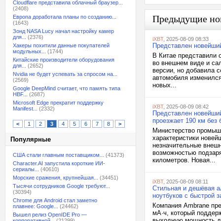
Cloudflare представила облачный браузер...
(2408)
Предыдущие но
Европа доработала планы по созданию...
(1643)
Зонд NASA Lucy начал настройку камер
для...
(2376)
iXBT
, 2025-08-09 08:33
Представлен новейший
Хакеры похитили данные покупателей
модульных...
(1744)
В Китае представили 
Китайские производители оборудования
во внешнем виде и са
для...
(2652)
версии, но добавила 
Nvidia не будет успевать за спросом на...
автомобиля изменился
(2569)
новых...
Google DeepMind считает, что память типа
HBF...
(2687)
Microsoft Edge прекратит поддержку
iXBT
, 2025-08-09 08:42
Manifest...
(2332)
Представлен новейший 
проезжает 190 км без 
<
1
2
3
4
5
6
7
8
>
Министерство промышл
характеристики новей
Популярные
незначительные внешн
возможностью подзаряд
США стали главным поставщиком...
(41373)
километров. Новая...
Character.AI запустила короткие ИИ-
сериалы...
(40610)
Морские сражения, крупнейшая...
(34451)
iXBT
, 2025-08-09 08:11
Тысячи сотрудников Google требуют...
Стильная и дешёвая а
(30394)
ноутбуков с быстрой з
Chrome для Android стал заметно
Компания Ambrane пре
плавнее: Google...
(24462)
мА·ч, который поддер
Вышел релиз OpenIDE Pro —
выходную мощность до
корпоративной...
(21299)