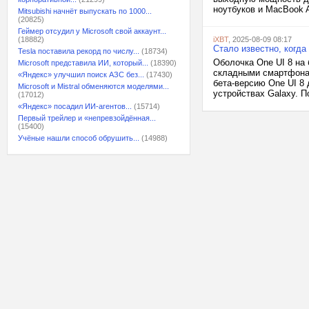
ноутбуков и MacBook A
Mitsubishi начнёт выпускать по 1000...
(20825)
Геймер отсудил у Microsoft свой аккаунт...
(18882)
iXBT
, 2025-08-09 08:17
Стало известно, когд
Tesla поставила рекорд по числу...
(18734)
Оболочка One UI 8 на 
Microsoft представила ИИ, который...
(18390)
складными смартфонами
«Яндекс» улучшил поиск АЗС без...
(17430)
бета-версию One UI 8 
Microsoft и Mistral обменяются моделями...
устройствах Galaxy. П
(17012)
«Яндекс» посадил ИИ-агентов...
(15714)
Первый трейлер и «непревзойдённая...
(15400)
Учёные нашли способ обрушить...
(14988)