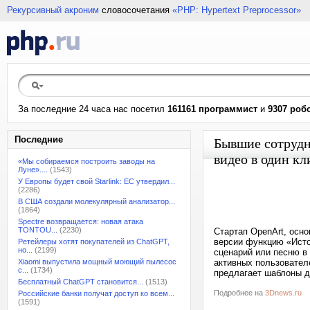
Рекурсивный акроним
словосочетания
«PHP: Hypertext Preprocessor»
За последние 24 часа нас посетил
161161 программист
и
9307 роб
Последние
Бывшие сотрудн
видео в один кл
«Мы собираемся построить заводы на
Луне»....
(1543)
У Европы будет свой Starlink: ЕС утвердил...
(2286)
В США создали молекулярный анализатор...
(1864)
Spectre возвращается: новая атака
TONTOU...
(2230)
Стартап OpenArt, осно
версии функцию «Истор
Ретейлеры хотят покупателей из ChatGPT,
но...
(2199)
сценарий или песню в
Xiaomi выпустила мощный моющий пылесос
активных пользовател
с...
(1734)
предлагает шаблоны д
Бесплатный ChatGPT становится...
(1513)
Подробнее на
3Dnews.ru
Российские банки получат доступ ко всем...
(1591)