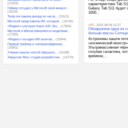
(21003)
характеристики Tab S1
Galaxy Tab S11 будет
Геймер отсудил у Microsoft свой аккаунт...
(19116)
1600...
Tesla поставила рекорд по числу...
(19113)
Microsoft представила ИИ, который...
(18740)
iXBT
, 2025-08-09 12:27
«Яндекс» улучшил поиск АЗС без...
(17654)
Обнаружена одна из с
Microsoft и Mistral обменяются моделями...
больше массы Солнца
(17305)
Астрономы нашли поте
«Яндекс» посадил ИИ-агентов...
(15944)
«космический монстр»
Первый трейлер и «непревзойдённая...
Ультрамассивная чёрн
(15681)
голубая галактика, ко
Учёные нашли способ обрушить...
(15189)
времени,...
Закрытая Xbox студия-разработчик...
(14770)