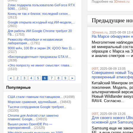
(2861)
Подробнее на
3Dnews.ru
Zotac подарила пользователю GeForce RTX
5090...
(1891)
Конец не так и близок: последний сезон...
(2613)
Предыдущие но
Google открыла исходный код ИИ-модели,...
(2601)
Для работы ИИ Google Chrome требует 20
3Dnews.ru
, 2025-08-09 13:
ГБ...
(1753)
На Марсе обнаружен н
Режиссёр «Колобка» и независимая
Многолетние наблюден
лаборатория...
(1791)
её минеральный соста
9000 мАч, 100 Вт и экран 2K: iQOO Neo 11...
образцов с Марса на 
(2117)
и анализ спектров — и
«Беспрецедентные» предзаказы GTA VI...
(2638)
«Это попросту не имеет смысла»: глава...
iXBT
, 2025-08-09 13:05
(1510)
Совершенно новый Toy
проверенный атмосфер
<
2
3
4
5
6
7
8
9
>
Китайский Минпром оп
Популярные
поколения. Модель, р
альтернативной верси
Новый Wildlander виз
США стали главным поставщиком...
(41698)
RAV4. Согласно...
Морские сражения, крупнейшая...
(34843)
Тысячи сотрудников Google требуют...
(31100)
iXBT
, 2025-08-09 13:26
Chrome для Android стал заметно
Для своего нового Ul
плавнее: Google...
(24915)
основной для Samsung 
Вышел релиз OpenIDE Pro —
корпоративной...
(21525)
Samsung еще не закон
FE, а еще скоро долж
Mitsubishi начнёт выпускать по 1000...