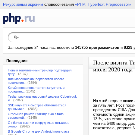
Рекурсивный акроним
словосочетания
«PHP: Hypertext Preprocessor»
За последние 24 часа нас посетили
145755 программистов
и
9329 
Последние
После визита Ти
июля 2020 года
Новый геймплейный трейлер подтвердил
дату...
(2137)
Для марсианских вертолётов нового
поколения...
(2894)
Китай снова попытается запустить и
посадить...
(2845)
Tesla признала массовый дефект Cybertruck
и...
(2987)
На этой неделе акции
за пять лет. Рост пос
SSD научатся быстрее обмениваться
данными с...
(2035)
президентом США Дона
Огромная ракета Starship S40 стала
стоимость одной акции
серьезной...
(2145)
13 %, что стало лучш
От более тысячи сотрудников осталось
чем на $400 млрд, дос
около...
(2642)
показателю, уступая Nv
В Google Chrome для Android появилась...