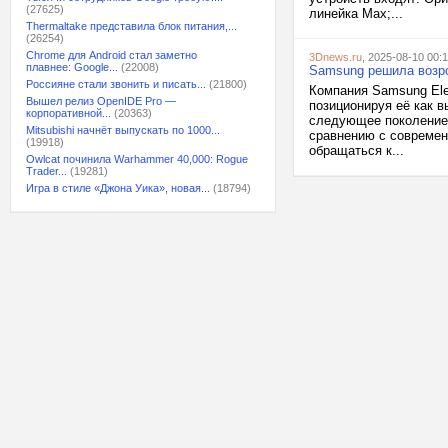
(27625)
линейка Max;...
Thermaltake представила блок питания,...
(26254)
Chrome для Android стал заметно
3Dnews.ru
, 2025-08-10 00:
плавнее: Google...
(22008)
Samsung решила возр
Россияне стали звонить и писать...
(21800)
Компания Samsung Ele
Вышел релиз OpenIDE Pro —
позиционируя её как 
корпоративной...
(20363)
следующее поколение 
Mitsubishi начнёт выпускать по 1000...
сравнению с совреме
(19918)
обращаться к...
Owlcat починила Warhammer 40,000: Rogue
Trader...
(19281)
Игра в стиле «Джона Уика», новая...
(18794)