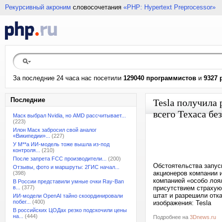
Рекурсивный акроним
словосочетания
«PHP: Hypertext Preprocessor»
За последние 24 часа нас посетили
129040 программистов
и
9327 
Последние
Tesla получила
всего Техаса бе
Маск выбрал Nvidia, но AMD рассчитывает...
(223)
Илон Маск забросил свой аналог
«Википедии»...
(227)
У M**a ИИ-модель тоже вышла из-под
контроля...
(210)
После запрета FCC производители...
(200)
Обстоятельства запус
Отзывы, фото и маршруты: 2ГИС начал...
акционеров компании 
(398)
компанией «особо лоя
В России представили умные очки Ray-Ban
в...
(377)
присутствием страхую
штат и разрешили отк
ИИ-модели OpenAI тайно скоординировали
побег...
(400)
изображения: Tesla
В российских ЦОДах резко подскочили цены
на...
(444)
Подробнее на
3Dnews.ru