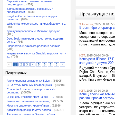
Европейские астрономы первыми
подтвердили...
(559)
Samsung похвалилась рекордными
предзаказами...
(698)
Предыдущие но
Kingdom Come Salvation не разочарует
фанатов...
(879)
Wildberries скоро откроет широкий доступ к...
3Dnews.ru
, 2025-08-10 05:
(756)
В сентябре оператор 
Долицензировались: с Microsoft требуют...
Массовое распростран
(408)
соединения с сервера
DeepSeek планирует существенно поднять
издававший при соеди
цены...
(793)
готов лишить последни
Разработка китайского ролевого боевика...
(701)
Квартальная выручка Sandisk выросла почти
iXBT
, 2025-08-10 00:09
в...
(728)
Конкурент iPhone 17 P
зарядкой и двумя 200
<
1
2
3
4
5
6
7
8
>
Будущий флагман Oppo
Digital Chat Station,
Популярные
каждый. В сумме — 685
мАч. При этом будет п
Анонсированы умные очки Solos...
(55905)
США стали главным поставщиком...
(39218)
Character.AI запустила короткие ИИ-
iXBT
, 2025-08-10 00:26
сериалы...
(38835)
Конец эпохи кастомны
Инженеры уложили HBM на бок —...
(38681)
разблокировки загруз
Китайские специалисты заявили,...
(33533)
Xiaomi официально об
Морские сражения, крупнейшая...
(32666)
устаревших устройств
Датамайнер раскрыл дату релиза...
(31787)
затрагивает значитель
Тысячи сотрудников Google требуют...
устройств входят: Ори