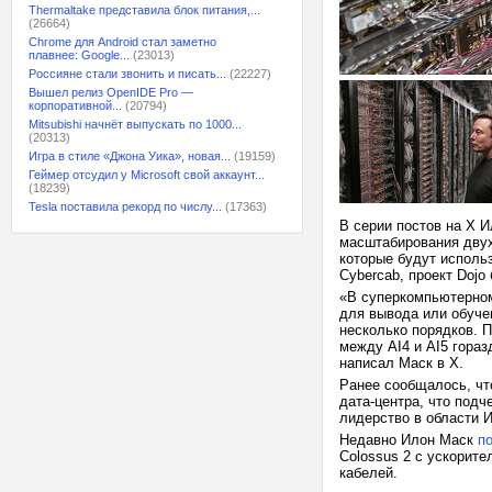
Thermaltake представила блок питания,...
(26664)
Chrome для Android стал заметно
плавнее: Google...
(23013)
Россияне стали звонить и писать...
(22227)
Вышел релиз OpenIDE Pro —
корпоративной...
(20794)
Mitsubishi начнёт выпускать по 1000...
(20313)
Игра в стиле «Джона Уика», новая...
(19159)
Геймер отсудил у Microsoft свой аккаунт...
(18239)
Tesla поставила рекорд по числу...
(17363)
В серии постов на X И
масштабирования двух 
которые будут использ
Cybercab, проект Dojo
«В суперкомпьютерном
для вывода или обуче
несколько порядков. П
между AI4 и AI5 гораз
написал Маск в X.
Ранее сообщалось, ч
дата-центра, что подч
лидерство в области И
Недавно Илон Маск
п
Colossus 2 с ускорит
кабелей.