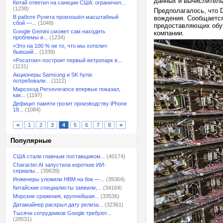
данных и вычислител
Китай ответил на санкции США: ограничил...
(1238)
Предполагалось, что D
В работе Рунета произошёл масштабный
вождения. Сообщается
сбой —...
(1049)
предоставляющих обуч
Google Gemini сможет сам находить
компании.
проблемы в...
(1234)
«Это на 100 % не то, что мы хотели»:
бывший...
(1339)
«Росатом» построит первый ветропарк в...
(1131)
Акционеры Samsung и SK hynix
потребовали...
(1112)
Марсоход Perseverance впервые показал,
как...
(1197)
Дефицит памяти грозит производству iPhone
18...
(1084)
<
1
2
3
4
5
6
7
8
>
Популярные
США стали главным поставщиком...
(40174)
Character.AI запустила короткие ИИ-
сериалы...
(39639)
Инженеры уложили HBM на бок —...
(39364)
Китайские специалисты заявили,...
(34164)
Морские сражения, крупнейшая...
(33536)
Датамайнер раскрыл дату релиза...
(32361)
Тысячи сотрудников Google требуют...
(28531)