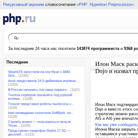
Рекурсивный акроним
словосочетания
«PHP: Hypertext Preprocessor»
За последние 24 часа нас посетили
143874 программиста
и
9368 р
Последние
Илон Маск раск
Dojo и назвал 
SteamOS запустили на ноутбуке с AMD
Strix...
(1235)
Asus представила 24,5-дюймовые игровые...
(1203)
В России начались поставки первого...
(1167)
Тысячи серверов оказались под угрозой
взлома...
(1149)
Trouver представил роботы-пылесосы с...
Илон Маск подтвердил
(1118)
Dojo и вместо этого с
Intel неожиданно озолотила SoftBank, но...
стратегию можно рассм
(1118)
AI5 и AI6 уже впечатл
Строить можно — пользоваться нельзя:
Как мы уже сообщали
Техас...
(1150)
Илона Маска закрыть п
Представлен смартфон Redmi 17 5G —
оставшиеся участники 
дисплей...
(1215)