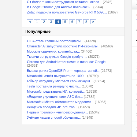
От более тысячи сотрудников осталось около...
(2376)
В Google Chrome для Android появилась...
(2564)
Zotac подарила пользователю GeForce RTX 5090...
(1667)
<
1
2
3
4
5
6
7
8
>
Популярные
США стали главным поставщиком...
(41328)
Character.AI запустила короткие ИИ-сериалы...
(40568)
Морские сражения, крупнейшая...
(34400)
Тысячи сотрудников Google требуют...
(30271)
Chrome для Android стал заметно плавнее: Google...
(24381)
Вышел релиз OpenIDE Pro — корпоративной...
(21273)
Mitsubishi начнёт выпускать по 1000...
(20799)
Геймер отсудил у Microsoft свой аккаунт...
(18854)
Tesla поставила рекорд по числу...
(18670)
Microsoft представила ИИ, который...
(18339)
«Яндекс» улучшил поиск АЗС без...
(17382)
Microsoft и Mistral обменяются моделями...
(16963)
«Яндекс» посадил ИИ-агентов...
(15659)
Первый трейлер и «непревзойдённая...
(15342)
Учёные нашли способ обрушить...
(14948)