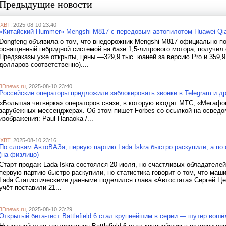
Предыдущие новости
iXBT
, 2025-08-10 23:40
«Китайский Hummer» Mengshi M817 c передовым автопилотом Huawei Qia
Dongfeng объявила о том, что внедорожник Mengshi M817 официально по
оснащенный гибридной системой на базе 1,5-литрового мотора, получил
Предзаказы уже открыты, цены —329,9 тыс. юаней за версию Pro и 359,9 
долларов соответственно)....
3Dnews.ru
, 2025-08-10 23:40
Российские операторы предложили заблокировать звонки в Telegram и 
«Большая четвёрка» операторов связи, в которую входят МТС, «Мегафон»
зарубежных мессенджерах. Об этом пишет Forbes со ссылкой на осведо
изображения: Paul Hanaoka /...
iXBT
, 2025-08-10 23:16
По словам АвтоВАЗа, первую партию Lada Iskra быстро раскупили, а по 
(на физлицо)
Старт продаж Lada Iskra состоялся 20 июля, но счастливых обладателе
первую партию быстро раскупили, но статистика говорит о том, что маши
Lada Статистическими данными поделился глава «Автостата» Сергей Це
учёт поставили 21...
3Dnews.ru
, 2025-08-10 23:29
Открытый бета-тест Battlefield 6 стал крупнейшим в серии — шутер вош