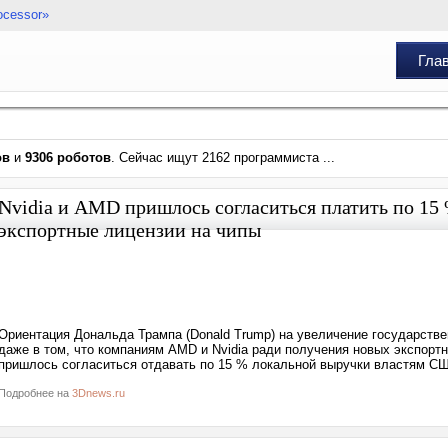
ocessor»
Гла
ов
и
9306 роботов
. Сейчас ищут 2162 программиста ...
Nvidia и AMD пришлось согласиться платить по 15 
экспортные лицензии на чипы
Ориентация Дональда Трампа (Donald Trump) на увеличение государств
даже в том, что компаниям AMD и Nvidia ради получения новых экспорт
пришлось согласиться отдавать по 15 % локальной выручки властям США
Подробнее на
3Dnews.ru