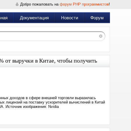
Добро пожаловать на
форум PHP программистов
!
вная
Документация
Новости
Форум
% от выручки в Китае, чтобы получить
Дата:
2025-
08-
11
04:57
енных доходов в сфере внешней торговли выразилась
ных лицензий на поставку ускорителей вычислений в Китай
. Источник изображения: Nvidia