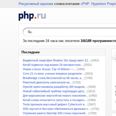
Рекурсивный акроним
словосочетания
«PHP: Hypertext Prepr
За последние 24 часа нас посетили
166188 программист
Последние
Бюджетный смартфон Realme 16x представят 12...
(2451)
Китай подвесил над морем 16-мегаваттную...
(2551)
Новая статья: Kusan: City of Wolves —...
(1895)
Сито 21-го века: ученые впервые разделили...
(2652)
Breathedge стала бесплатной на 48 часов, а...
(1769)
Ракетный двигатель напечатали на...
(2763)
OpenAI приостановила разработку ИИ-модели...
(1840)
Новый геймплейный трейлер подтвердил дату...
(1812)
Для марсианских вертолётов нового поколения...
(2492)
Китай снова попытается запустить и посадить...
(2480)
Tesla признала массовый дефект Cybertruck и...
(2667)
SSD научатся быстрее обмениваться данными с...
(1791)
Огромная ракета Starship S40 стала серьезной...
(1783)