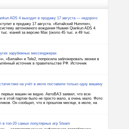
nkun ADS 4 выходит в продажу 17 августа — недорого
ступит в продажу 17 августа. «Китайский Hummer»,
 систему автономного вождения Huawei Qiankun ADS 4.
тыс. юаней за версию Max (около 45 тыс. и 49 тыс.
других зарубежных мессенджерах
, «Билайн» и Tele2, попросила заблокировать звонки в
млённый источник в правительстве РФ. Источник
статистике на учёт в июле поставили только одну машину
й первых машин не видно. АвтоВАЗ заявил, что всю
н в этой партии было не просто мало, а очень мало. Фото:
ликов. Он сообщил, что в прошлом месяце, в июле, на
ёл в топ-20 самых популярных игр Steam