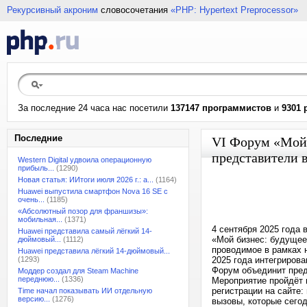
Рекурсивный акроним
словосочетания
«PHP: Hypertext Preprocessor»
За последние 24 часа нас посетили
137147 программистов
и
9301 
Последние
VI Форум «Мой 
представители в
Western Digital удвоила операционную
прибыль...
(1290)
Новая статья: ИИтоги июля 2026 г.: а...
(1164)
Huawei выпустила смартфон Nova 16 SE с
очень...
(1185)
«Абсолютный позор для франшизы»:
мобильная...
(1371)
4 сентября 2025 года 
Huawei представила самый лёгкий 14-
«Мой бизнес: будущее
дюймовый...
(1112)
проводимое в рамках 
Huawei представила лёгкий 14-дюймовый...
(1293)
2025 года интегриров
Форум объединит пред
Моддер создал для Steam Machine
переднюю...
(1336)
Мероприятие пройдёт 
регистрации на сайте:
Time начал показывать ИИ отдельную
версию...
(1276)
вызовы, которые сегод