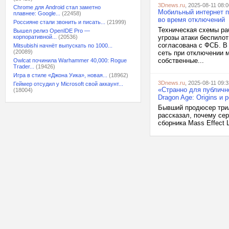
3Dnews.ru
, 2025-08-11 08:0
Chrome для Android стал заметно
Мобильный интернет по
плавнее: Google...
(22458)
во время отключений
Россияне стали звонить и писать...
(21999)
Техническая схемы ра
Вышел релиз OpenIDE Pro —
корпоративной...
(20536)
угрозы атаки беспило
согласована с ФСБ. В
Mitsubishi начнёт выпускать по 1000...
(20089)
сеть при отключении 
собственные...
Owlcat починила Warhammer 40,000: Rogue
Trader...
(19426)
Игра в стиле «Джона Уика», новая...
(18962)
3Dnews.ru
, 2025-08-11 09:3
Геймер отсудил у Microsoft свой аккаунт...
«Странно для публично
(18004)
Dragon Age: Origins и 
Бывший продюсер трил
рассказал, почему се
сборника Mass Effect L