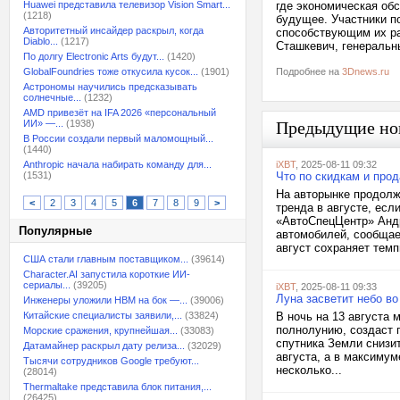
Huawei представила телевизор Vision Smart...
где экономическая обс
(1218)
будущее. Участники п
Авторитетный инсайдер раскрыл, когда
способствующим их ра
Diablo...
(1217)
Сташкевич, генеральн
По долгу Electronic Arts будут...
(1420)
GlobalFoundries тоже откусила кусок...
(1901)
Подробнее на
3Dnews.ru
Астрономы научились предсказывать
солнечные...
(1232)
AMD привезёт на IFA 2026 «персональный
ИИ» —...
(1938)
Предыдущие но
В России создали первый маломощный...
(1440)
Anthropic начала набирать команду для...
iXBT
, 2025-08-11 09:32
(1531)
Что по скидкам и про
На авторынке продолж
<
2
3
4
5
6
7
8
9
>
тренда в августе, есл
«АвтоСпецЦентр» Андр
Популярные
автомобилей, сообщае
август сохраняет темп
США стали главным поставщиком...
(39614)
Character.AI запустила короткие ИИ-
сериалы...
(39205)
iXBT
, 2025-08-11 09:33
Луна засветит небо в
Инженеры уложили HBM на бок —...
(39006)
Китайские специалисты заявили,...
(33824)
В ночь на 13 августа 
полнолунию, создаст 
Морские сражения, крупнейшая...
(33083)
спутника Земли снизи
Датамайнер раскрыл дату релиза...
(32029)
августа, а в максиму
Тысячи сотрудников Google требуют...
несколько...
(28014)
Thermaltake представила блок питания,...
(26425)