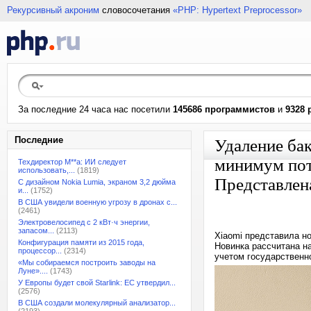
Рекурсивный акроним
словосочетания
«PHP: Hypertext Preprocessor»
За последние 24 часа нас посетили
145686 программистов
и
9328 
Последние
Удаление бак
минимум пот
Техдиректор M**a: ИИ следует
использовать,...
(1819)
Представлена
С дизайном Nokia Lumia, экраном 3,2 дюйма
и...
(1752)
В США увидели военную угрозу в дронах с...
(2461)
Электровелосипед с 2 кВт·ч энергии,
запасом...
(2113)
Xiaomi представила но
Конфигурация памяти из 2015 года,
Новинка рассчитана на
процессор...
(2314)
учетом государственн
«Мы собираемся построить заводы на
Луне»....
(1743)
У Европы будет свой Starlink: ЕС утвердил...
(2576)
В США создали молекулярный анализатор...