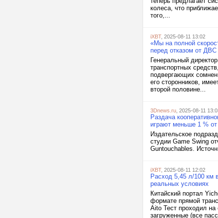
теперь предлагает си
колеса, что приближа
того,...
iXBT
, 2025-08-11 13:02
«Мы на полной скорос
перед отказом от ДВС
Генеральный директор
транспортных средств
подвергающих сомнению
его сторонников, име
второй половине...
3Dnews.ru
, 2025-08-11 13:0
Раздача кооперативно
играют меньше 1 % от
Издательское подразде
студии Game Swing от
Guntouchables. Источн
iXBT
, 2025-08-11 12:02
Расход 5,45 л/100 км 
реальных условиях
Китайский портал Yic
формате прямой транс
Aito Тест проходил н
загруженные (все пасс