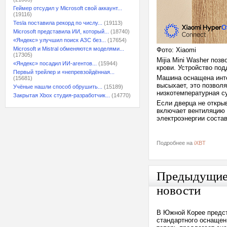
Геймер отсудил у Microsoft свой аккаунт...
(19116)
Tesla поставила рекорд по числу...
(19113)
Microsoft представила ИИ, который...
(18740)
«Яндекс» улучшил поиск АЗС без...
(17654)
Microsoft и Mistral обменяются моделями...
Фото: Xiaomi
(17305)
Mijia Mini Washer поз
«Яндекс» посадил ИИ-агентов...
(15944)
крови. Устройство по
Первый трейлер и «непревзойдённая...
Машина оснащена инте
(15681)
высыхает, это позвол
Учёные нашли способ обрушить...
(15189)
низкотемпературная су
Закрытая Xbox студия-разработчик...
(14770)
Если дверца не откры
включает вентиляцию 
электроэнергии состав
Подробнее на
iXBT
Предыдущи
новости
В Южной Корее предст
стандартного оснащен