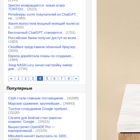
(2193)
Spectre возвращается: новая атака
TONTOU...
(2523)
Ретейлеры хотят покупателей из ChatGPT,
но...
(2480)
Xiaomi выпустила мощный моющий пылесос
с...
(2032)
Бесплатный ChatGPT становится...
(1701)
Российские банки получат доступ ко всем...
(1903)
Cloudflare представила облачный браузер...
(2650)
Европа доработала планы по созданию...
(1984)
Зонд NASA Lucy начал настройку камер
для...
(2735)
<
1
2
3
4
5
6
7
8
>
Популярные
США стали главным поставщиком...
(41698)
Морские сражения, крупнейшая...
(34843)
Тысячи сотрудников Google требуют...
(31100)
Chrome для Android стал заметно
плавнее: Google...
(24915)
Вышел релиз OpenIDE Pro —
корпоративной...
(21525)
Mitsubishi начнёт выпускать по 1000...
(21003)