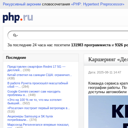
Рекурсивный акроним
словосочетания
«PHP: Hypertext Preprocessor»
За последние 24 часа нас посетили
131983 программиста
и
9326 р
Последние
Каршеринг «Дел
Представлен смартфон Redmi 17 5G —
дисплей...
(339)
Дата: 2025-08-11 14:47
Китай ответил на санкции США: ограничил...
(438)
Команда сервиса кра
В работе Рунета произошёл масштабный
сбой —...
(284)
географии работы. По 
Google Gemini сможет сам находить
доступны автомобили
проблемы в...
(448)
«Это на 100 % не то, что мы хотели»:
бывший...
(502)
«Росатом» построит первый ветропарк в...
(516)
Акционеры Samsung и SK hynix
потребовали...
(374)
Марсоход Perseverance впервые показал,