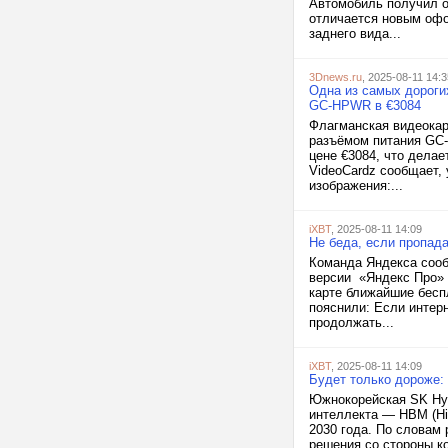
Автомобиль получил о
отличается новым офо
заднего вида...
3Dnews.ru
, 2025-08-11 14:3
Одна из самых дороги
GC-HPWR в €3084
Флагманская видеокар
разъёмом питания GC
цене €3084, что делае
VideoCardz сообщает, 
изображения:...
iXBT
, 2025-08-11 14:09
Не беда, если пропада
Команда Яндекса сооб
версии «Яндекс Про» 
карте ближайшие бесп
пояснили: Если интер
продолжать...
iXBT
, 2025-08-11 14:09
Будет только дороже:
Южнокорейская SK Hyn
интеллекта — HBM (Hi
2030 года. По словам
решения со стороны к