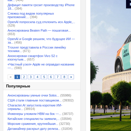
как...
(404)
Дефицит памяти грозит производству iPhone
18...
(394)
Слежка под видом популярных
приложений:...
(394)
OpenAI попросила суд отклонить иск Apple,...
(529)
Анонсирована Beaten Path — пошаговая...
(653)
OpenAI и Google решили, что будущее ИИ —
за...
(456)
Trouver представила в России линейку
техники...
(671)
Анонсирован смартфон Vivo S2 с
изогнутым...
(657)
«Частный узел» Apple не оправдал название
—...
(590)
<
1
2
3
4
5
6
7
8
>
Популярные
Анонсированы умные очки Solos...
(55986)
США стали главным поставщиком...
(39302)
Character.AI запустила короткие ИИ-
сериалы...
(38914)
Инженеры уложили HBM на бок —...
(38737)
Китайские специалисты заявили,...
(33594)
Морские сражения, крупнейшая...
(32730)
Датамайнер раскрыл дату релиза...
(31834)