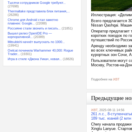
Тысячи сотрудников Google требуют...
(27698)
Thermaltake представила блок питания,...
Иллюстрация: «Делим
(26286)
Chrome для Android стал заметно
Всего предлагается 30
плавнее: Google...
(22088)
Nissan Qashqai. Маши
Россияне стали звонить и писать...
(21851)
Оператор предлагает 
Вышел релиз OpenIDE Pro —
коротких поездок по 
корпоративной...
(20389)
путешествий по России
Mitsubishi начнёт выпускать по 1000...
(19941)
Аренду необходимо за
во всех ключевых рай
Owlcat починила Warhammer 40,000: Rogue
Trader...
(19301)
курортных зон Сочи, 
Игра в стиле «Джона Уика», новая...
(18826)
Пользователи могут с
Москву, Ростов-на-До
Подробнее на
iXBT
Предыдущие но
iXBT
, 2025-08-11 14:56
261 л.с., 8-ступенчат
189 тыс. юаней (2 млн
Chery начала продажи
Xingtu Lanyue. Старто