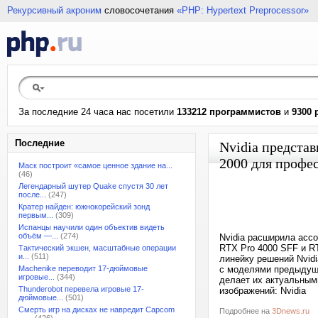
Рекурсивный акроним
словосочетания
«PHP: Hypertext Preprocessor»
За последние 24 часа нас посетили
133212 программистов
и
9300 
Последние
Nvidia предста
2000 для профе
Маск построит «самое ценное здание на...
(46)
Легендарный шутер Quake спустя 30 лет
после...
(247)
Кратер найден: южнокорейский зонд
первым...
(309)
Испанцы научили один объектив видеть
объём —...
(274)
Nvidia расширила асс
RTX Pro 4000 SFF и R
Тактический экшен, масштабные операции
и...
(511)
линейку решений Nvid
Machenike переводит 17-дюймовые
с моделями предыдуще
игровые...
(344)
делает их актуальным
Thunderobot перевела игровые 17-
изображений: Nvidia
дюймовые...
(501)
Смерть игр на дисках не навредит Capcom
Подробнее на
3Dnews.ru