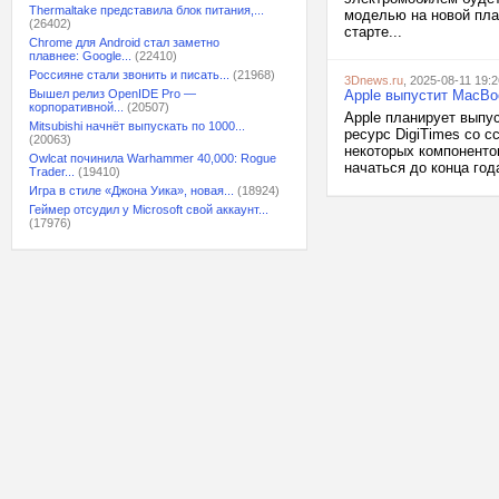
Thermaltake представила блок питания,...
моделью на новой пла
(26402)
старте...
Chrome для Android стал заметно
плавнее: Google...
(22410)
Россияне стали звонить и писать...
(21968)
3Dnews.ru
, 2025-08-11 19:2
Вышел релиз OpenIDE Pro —
Apple выпустит MacBo
корпоративной...
(20507)
Apple планирует выпу
Mitsubishi начнёт выпускать по 1000...
ресурс DigiTimes со с
(20063)
некоторых компонентов
Owlcat починила Warhammer 40,000: Rogue
начаться до конца год
Trader...
(19410)
Игра в стиле «Джона Уика», новая...
(18924)
Геймер отсудил у Microsoft свой аккаунт...
(17976)