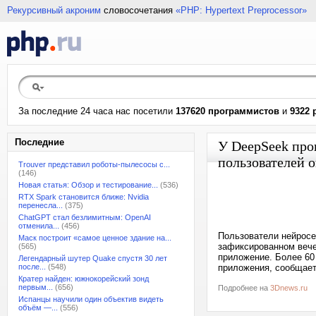
Рекурсивный акроним
словосочетания
«PHP: Hypertext Preprocessor»
За последние 24 часа нас посетили
137620 программистов
и
9322 
Последние
У DeepSeek про
пользователей 
Trouver представил роботы-пылесосы с...
(146)
Новая статья: Обзор и тестирование...
(536)
RTX Spark становится ближе: Nvidia
перенесла...
(375)
ChatGPT стал безлимитным: OpenAI
отменила...
(456)
Пользователи нейросе
Маск построит «самое ценное здание на...
зафиксированном вече
(565)
приложение. Более 60
Легендарный шутер Quake спустя 30 лет
после...
(548)
приложения, сообщает
Кратер найден: южнокорейский зонд
первым...
(656)
Подробнее на
3Dnews.ru
Испанцы научили один объектив видеть
объём —...
(556)