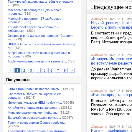
Тактический экшен, масштабные операции
и...
(881)
Предыдущие но
Machenike переводит 17-дюймовые
игровые...
(619)
Machenike переводит 17-дюймовые
3Dnews.ru
, 2025-08-11 23:3
игровые...
(655)
Изучай, расширяй, экс
Legend 2 получила в
Thunderobot перевела игровые 17-
дюймовые...
(802)
В соответствии с пре
Смерть игр на дисках не навредит Capcom
цифровой дистрибуции
—...
(719)
Fest). Источник изобра
HBM4 и Grok загрузили 4-нм линии Samsung
до...
(670)
Астрономы показали самые детальные в
3Dnews.ru
, 2025-08-11 22:3
истории...
(700)
«Клянусь Императором
Apple неожиданно повысила выплаты...
(726)
во вступление ремаст
До релиза Warhammer 4
<
1
2
3
4
5
6
7
8
>
премьеру разработчики
версией июльского тре
Популярные
США стали главным поставщиком...
(39669)
3Dnews.ru
, 2025-08-11 19:0
Character.AI запустила короткие ИИ-
«Рикор» представил ро
сериалы...
(39245)
Компания «Рикор» соо
Инженеры уложили HBM на бок —...
(39045)
Первыми решениями на
Китайские специалисты заявили,...
(33861)
RP7104 и RP7110 соот
Морские сражения, крупнейшая...
(33123)
задачи. Оба варианта 
Датамайнер раскрыл дату релиза...
(32067)
Тысячи сотрудников Google требуют...
(28059)
3Dnews.ru
, 2025-08-11 21:3
Биткоин приблизился 
Thermaltake представила блок питания,...