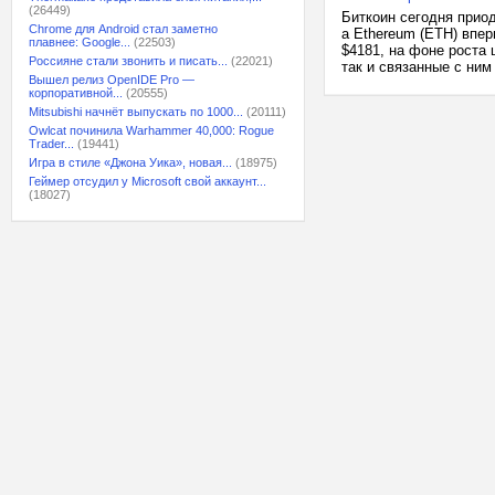
(26449)
Биткоин сегодня прио
Chrome для Android стал заметно
а Ethereum (ETH) впе
плавнее: Google...
(22503)
$4181, на фоне роста 
Россияне стали звонить и писать...
(22021)
так и связанные с ним
Вышел релиз OpenIDE Pro —
корпоративной...
(20555)
Mitsubishi начнёт выпускать по 1000...
(20111)
Owlcat починила Warhammer 40,000: Rogue
Trader...
(19441)
Игра в стиле «Джона Уика», новая...
(18975)
Геймер отсудил у Microsoft свой аккаунт...
(18027)