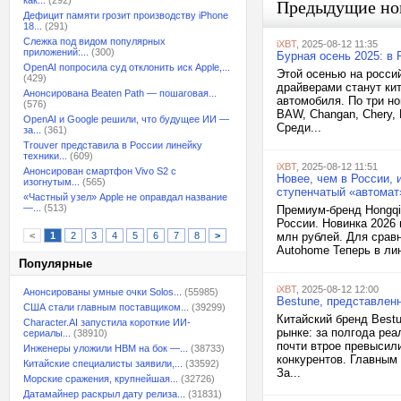
как...
(292)
Предыдущие но
Дефицит памяти грозит производству iPhone
18...
(291)
Слежка под видом популярных
iXBT
, 2025-08-12 11:35
приложений:...
(300)
Бурная осень 2025: в 
OpenAI попросила суд отклонить иск Apple,...
Этой осенью на росси
(429)
драйверами станут кит
Анонсирована Beaten Path — пошаговая...
автомобиля. По три но
(576)
BAW, Changan, Chery, 
OpenAI и Google решили, что будущее ИИ —
Среди...
за...
(361)
Trouver представила в России линейку
техники...
(609)
iXBT
, 2025-08-12 11:51
Анонсирован смартфон Vivo S2 с
Новее, чем в России, 
изогнутым...
(565)
ступенчатый «автомат»
«Частный узел» Apple не оправдал название
—...
(513)
Премиум-бренд Hongqi
России. Новинка 2026 
<
1
2
3
4
5
6
7
8
>
млн рублей. Для сравн
Autohome Теперь в лин
Популярные
iXBT
, 2025-08-12 12:00
Анонсированы умные очки Solos...
(55985)
Bestune, представленн
США стали главным поставщиком...
(39299)
Китайский бренд Best
Character.AI запустила короткие ИИ-
рынке: за полгода реа
сериалы...
(38910)
почти втрое превысил
Инженеры уложили HBM на бок —...
(38733)
конкурентов. Главным 
Китайские специалисты заявили,...
(33592)
За...
Морские сражения, крупнейшая...
(32726)
Датамайнер раскрыл дату релиза...
(31831)