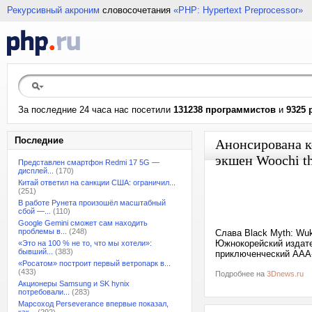
Рекурсивный акроним
словосочетания
«PHP: Hypertext Preprocessor»
За последние 24 часа нас посетили
131238 программистов
и
9325 
Последние
Анонсирована к
экшен Woochi t
Представлен смартфон Redmi 17 5G —
дисплей...
(170)
Китай ответил на санкции США: ограничил...
(251)
В работе Рунета произошёл масштабный
сбой —...
(110)
Google Gemini сможет сам находить
проблемы в...
(248)
Слава Black Myth: Wuk
Южнокорейский издате
«Это на 100 % не то, что мы хотели»:
бывший...
(383)
приключенческий AAA-
«Росатом» построит первый ветропарк в...
(433)
Подробнее на
3Dnews.ru
Акционеры Samsung и SK hynix
потребовали...
(283)
Марсоход Perseverance впервые показал,