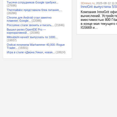
Тысячи сотрудников Google требуют...
3Dnews.ru
, 2025-08-12 11:3
(27696)
InnoGrit выпустила S
Thermaltake представила блок питания,...
Компания InnoGrit оф
(26286)
вычислений. Устройст
Chrome для Android стал заметно
вместимостью 800 Гбай
плавнее: Google...
(22086)
в конце мая текущего 
Россияне стали звонить и писать...
(21846)
IG5669 и...
Вышел релиз OpenIDE Pro —
корпоративной...
(20386)
Mitsubishi начнёт выпускать по 1000...
(19937)
Owlcat починила Warhammer 40,000: Rogue
Trader...
(19301)
Игра в стиле «Джона Уика», новая...
(18824)