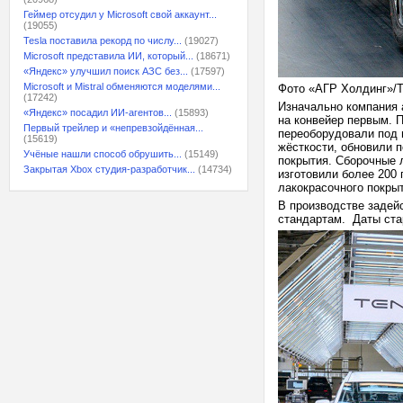
Геймер отсудил у Microsoft свой аккаунт...
(19055)
Tesla поставила рекорд по числу...
(19027)
Microsoft представила ИИ, который...
(18671)
«Яндекс» улучшил поиск АЗС без...
(17597)
Microsoft и Mistral обменяются моделями...
Фото «АГР Холдинг»/T
(17242)
Изначально компания 
«Яндекс» посадил ИИ-агентов...
(15893)
на конвейер первым. 
Первый трейлер и «непревзойдённая...
переоборудовали под 
(15619)
жёсткости, обновили 
Учёные нашли способ обрушить...
(15149)
покрытия. Сборочные 
Закрытая Xbox студия-разработчик...
(14734)
изготовили более 200
лакокрасочного покры
В производстве задей
стандартам. Даты стар