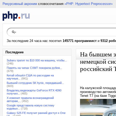
Рекурсивный акроним
словосочетания
«PHP: Hypertext Preprocessor»
За последние 24 часа нас посетил
145771 программист
и
9312 роб
Последние
На бывшем з
немецкой си
Subaru тратит по $10 000 на машину, чтобы...
(246)
российский T
Память на чипах CXMT покорила рубеж...
(679)
Китай обошёл США по расходам на
научные...
(841)
Бывший сотрудник SK hynix, передавший...
(603)
На калужской площадк
Владелец видеокарты GeForce RTX 4090
производство автомоб
получил...
(465)
Tenet T7 (на базе Tiggo
X изменит правила вознаграждений
авторам,...
(452)
Google представила новую систему
кодовых...
(718)
Galaxy S25 FE получит ранний доступ к One