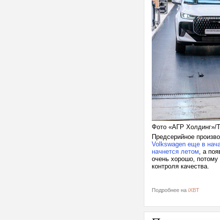
Фото «АГР Холдинг»/T
Предсерийное произво
Volkswagen еще в нач
начнется летом
, а по
очень хорошо, потому
контроля качества.
Подробнее на
iXBT