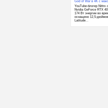
God of War в 4K с ма
YouTube-блогер Nittrx
Nvidia GeForce RTX 4
174 Вт энергии во вре
оснащено 12,5-дюймов
Latitude...