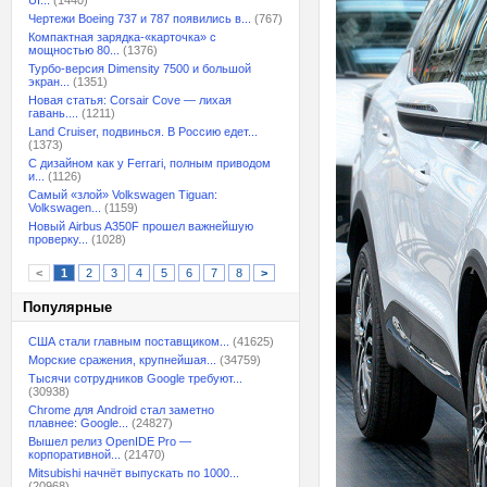
UI...
(1440)
Чертежи Boeing 737 и 787 появились в...
(767)
Компактная зарядка-«карточка» с
мощностью 80...
(1376)
Турбо-версия Dimensity 7500 и большой
экран...
(1351)
Новая статья: Corsair Cove — лихая
гавань....
(1211)
Land Cruiser, подвинься. В Россию едет...
(1373)
С дизайном как у Ferrari, полным приводом
и...
(1126)
Самый «злой» Volkswagen Tiguan:
Volkswagen...
(1159)
Новый Airbus A350F прошел важнейшую
проверку...
(1028)
<
1
2
3
4
5
6
7
8
>
Популярные
США стали главным поставщиком...
(41625)
Морские сражения, крупнейшая...
(34759)
Тысячи сотрудников Google требуют...
(30938)
Chrome для Android стал заметно
плавнее: Google...
(24827)
Вышел релиз OpenIDE Pro —
корпоративной...
(21470)
Mitsubishi начнёт выпускать по 1000...
(20968)