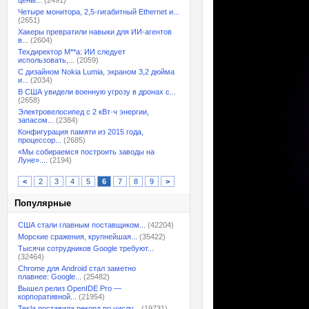
цены...
(2491)
Четыре монитора, 2,5-гигабитный Ethernet и...
(2651)
Хакеры превратили навыки для ИИ-агентов
в...
(2604)
Техдиректор M**a: ИИ следует
использовать,...
(2059)
С дизайном Nokia Lumia, экраном 3,2 дюйма
и...
(2034)
В США увидели военную угрозу в дронах с...
(2658)
Электровелосипед с 2 кВт·ч энергии,
запасом...
(2384)
Конфигурация памяти из 2015 года,
процессор...
(2685)
«Мы собираемся построить заводы на
Луне»....
(2194)
<
2
3
4
5
6
7
8
9
>
Популярные
США стали главным поставщиком...
(42204)
Морские сражения, крупнейшая...
(35422)
Тысячи сотрудников Google требуют...
(32464)
Chrome для Android стал заметно
плавнее: Google...
(25482)
Вышел релиз OpenIDE Pro —
корпоративной...
(21954)
Tesla поставила рекорд по числу...
(19731)