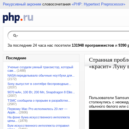
Рекурсивный акроним
словосочетания
«PHP: Hypertext Preprocessor»
За последние 24 часа нас посетили
131948 программистов
и
9390 
Последние
Странная пробл
«красит» Луну 
Ученые создали умный транзистор, который
сам...
(1488)
NASA переделывало обычные ноутбуки для...
(2172)
Sony выпустит в сентябре беспроводные...
(2037)
9070 мАч, 100 Вт, 200 Мп, Snapdragon 8 Elite...
(2007)
Пользователи Samsung
TSMC сообщила о прорыве в разработке...
столкнулись с неожид
(2587)
обычного белого или с
Первому Mac Pro исполнилось 20 лет —
Apple...
(2606)
На фоне бума искусственного интеллекта
цены...
(1878)
Бум искусственного интеллекта отправил