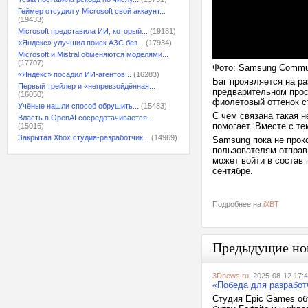
Геймер отсудил у Microsoft свой аккаунт...
(19433)
Microsoft представила ИИ, который...
(19181)
«Яндекс» улучшил поиск АЗС без...
(17934)
Microsoft и Mistral обменяются моделями...
(17707)
Фото: Samsung Commu
«Яндекс» посадил ИИ-агентов...
(16283)
Баг проявляется на раз
Первый трейлер и «непревзойдённая...
предварительном прос
(16050)
фиолетовый оттенок с
Учёные нашли способ обрушить...
(15483)
С чем связана такая 
Власть в OpenAI сосредотачивается...
помогает. Вместе с те
(15016)
Закрытая Xbox студия-разработчик...
(14969)
Samsung пока не прок
пользователям отправ
может войти в состав
сентябре.
Подробнее на
iXBT
Предыдущие но
3Dnews.ru
, 2025-08-12 17:
«Победа для разработч
Студия Epic Games об