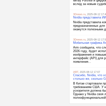
битву Fortnite и цифр
вслед за новым судеб
3Dnews.ru
, 2025-08-12 17:
Nvidia представила И
Nvidia представила ко
предназначенных для 
окажутся полезными дл
3Dnews.ru
, 2025-08-12 17:
Мобильная графика Ar
Arm сообщила, что сл
2026 году, будет исп
изображения и повыше
интерфейс (API) для р
появления...
iXBT
, 2025-08-12 17:07
Спасибо, Nvidia, что 
столько же, сколько 
В Китае стартовали п
требованиям США. У н
ускорителя должна бы
Однако у Nvidia своя 
полнофункциональной.