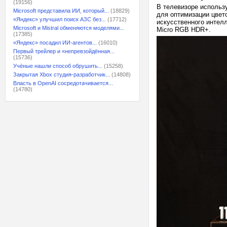
(19156)
В телевизоре использ
Microsoft представила ИИ, который...
(18829)
для оптимизации цвет
«Яндекс» улучшил поиск АЗС без...
(17712)
искусственного интелле
Microsoft и Mistral обменяются моделями...
Micro RGB HDR+.
(17385)
«Яндекс» посадил ИИ-агентов...
(16010)
Первый трейлер и «непревзойдённая...
(15736)
Учёные нашли способ обрушить...
(15258)
Закрытая Xbox студия-разработчик...
(14808)
Власть в OpenAI сосредотачивается...
(14780)