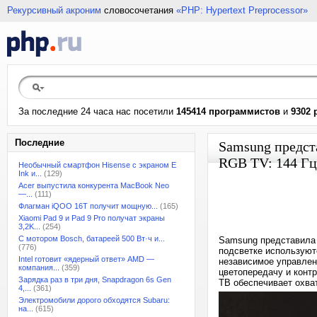
Рекурсивный акроним
словосочетания
«PHP: Hypertext Preprocessor»
За последние 24 часа нас посетили
145414 программистов
и
9302 
Последние
Samsung предст
RGB TV: 144 Гц,
Необычный смартфон Hisense с экраном E
Ink и...
(129)
Acer выпустила конкурента MacBook Neo
—...
(111)
Флагман iQOO 16T получит мощную...
(165)
Xiaomi Pad 9 и Pad 9 Pro получат экраны
3,2K...
(254)
С мотором Bosch, батареей 500 Вт·ч и...
Samsung представила 
(776)
подсветке используют
Intel готовит «ядерный ответ» AMD —
независимое управлен
компания...
(359)
цветопередачу и контр
Зарядка раз в три дня, Snapdragon 6s Gen
ТВ обеспечивает охва
4,...
(361)
Электромобили дорого обходятся Subaru:
на...
(615)