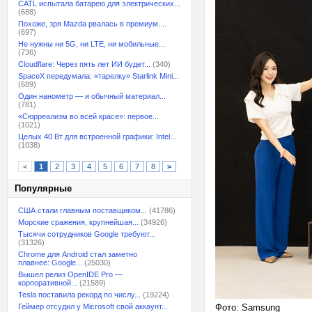
CATL испытала батарею для электрических...
(688)
Похоже, зря Mazda рвалась в премиум....
(697)
Не нужны ни 5G, ни LTE, ни мобильные...
(736)
Cloudflare: Через пять лет ИИ будет...
(340)
SpaceX передумала: «тарелку» Starlink Mini...
(689)
Один нанометр — и обычный материал...
(781)
«Сюрреализм во всей красе»: первое...
(1021)
Целых 40 Вт для встроенной графики: Intel...
(1038)
<
1
2
3
4
5
6
7
8
>
Популярные
США стали главным поставщиком...
(41786)
Морские сражения, крупнейшая...
(34926)
Тысячи сотрудников Google требуют...
(31326)
Chrome для Android стал заметно
плавнее: Google...
(25030)
Вышел релиз OpenIDE Pro —
корпоративной...
(21589)
Tesla поставила рекорд по числу...
(19224)
Геймер отсудил у Microsoft свой аккаунт...
Фото: Samsung