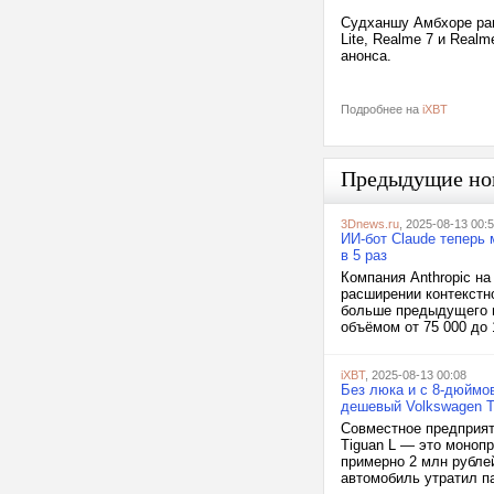
Судханшу Амбхоре ране
Lite, Realme 7 и Real
анонса.
Подробнее на
iXBT
Предыдущие но
3Dnews.ru
, 2025-08-13 00:
ИИ-бот Claude теперь 
в 5 раз
Компания Anthropic на
расширении контекстно
больше предыдущего п
объёмом от 75 000 до 
iXBT
, 2025-08-13 00:08
Без люка и с 8-дюймо
дешевый Volkswagen Ti
Совместное предприят
Tiguan L — это монопр
примерно 2 млн рублей
автомобиль утратил п