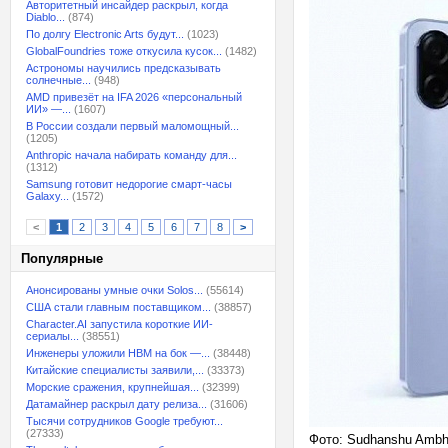
Авторитетный инсайдер раскрыл, когда
Diablo...
(874)
По долгу Electronic Arts будут...
(1023)
GlobalFoundries тоже откусила кусок...
(1482)
Астрономы научились предсказывать
солнечные...
(948)
AMD привезёт на IFA 2026 «персональный
ИИ» —...
(1607)
В России создали первый маломощный...
(1205)
Anthropic начала набирать команду для...
(1312)
Samsung готовит недорогие смарт-часы
Galaxy...
(1572)
<
1
2
3
4
5
6
7
8
>
Популярные
Анонсированы умные очки Solos...
(55614)
США стали главным поставщиком...
(38857)
Character.AI запустила короткие ИИ-
сериалы...
(38551)
Инженеры уложили HBM на бок —...
(38448)
Китайские специалисты заявили,...
(33373)
Морские сражения, крупнейшая...
(32399)
Датамайнер раскрыл дату релиза...
(31606)
Тысячи сотрудников Google требуют...
(27333)
Фото: Sudhanshu Ambh