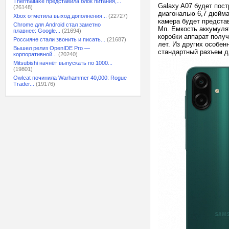
Thermaltake представила блок питания,...
Galaxy A07 будет пост
(26148)
диагональю 6,7 дюйма,
Xbox отметила выход дополнения...
(22727)
камера будет предста
Chrome для Android стал заметно
Мп. Емкость аккумуля
плавнее: Google...
(21694)
коробки аппарат получ
Россияне стали звонить и писать...
(21687)
лет. Из других особенн
Вышел релиз OpenIDE Pro —
стандартный разъем д
корпоративной...
(20240)
Mitsubishi начнёт выпускать по 1000...
(19801)
Owlcat починила Warhammer 40,000: Rogue
Trader...
(19176)