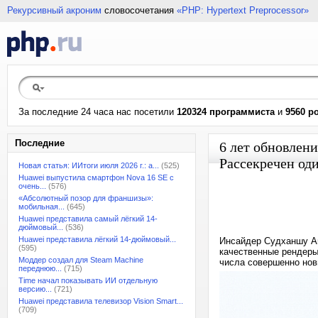
Рекурсивный акроним
словосочетания
«PHP: Hypertext Preprocessor»
За последние 24 часа нас посетили
120324 программиста
и
9560 р
Последние
6 лет обновлени
Рассекречен од
Новая статья: ИИтоги июля 2026 г.: а...
(525)
Huawei выпустила смартфон Nova 16 SE с
очень...
(576)
«Абсолютный позор для франшизы»:
мобильная...
(645)
Huawei представила самый лёгкий 14-
дюймовый...
(536)
Huawei представила лёгкий 14-дюймовый...
Инсайдер Судханшу Ам
(595)
качественные рендеры
Моддер создал для Steam Machine
числа совершенно нов
переднюю...
(715)
Time начал показывать ИИ отдельную
версию...
(721)
Huawei представила телевизор Vision Smart...
(709)