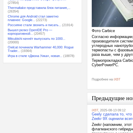
(27854)
Thermaltake представила блок питания,...
(26354)
Chrome для Android стал заметно
плавнее: Google...
(22273)
Россияне стали звонить и писать...
(21914)
Вышел релиз OpenIDE Pro —
Фото Carbice
корпоративной...
(20457)
Согласно информации,
Mitsubishi начнёт выпускать по 1000...
производителя систем
(20000)
углеродных нанотрубо
Owlcat починила Warhammer 40,000: Rogue
термопасты с фазовым
Trader...
(19364)
раза выше, чем у друг
Игра в стиле «Джона Уика», новая...
(18878)
Термопрокладка Carbi
CyberPowerPC.
Подробнее на
iXBT
Предыдущие но
iXBT
, 2025-08-13 09:12
Geely сделала то, чт
Zeekr 9X оценили всег
Zeekr (напомним, этот
флагманского гибридн