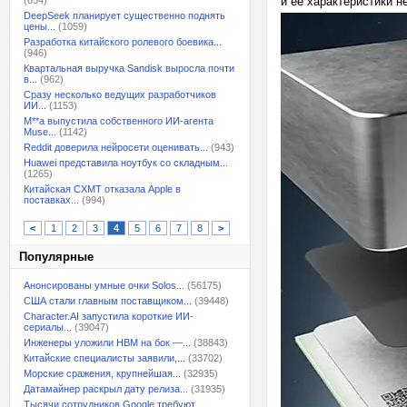
(854)
и её характеристики н
DeepSeek планирует существенно поднять
цены...
(1059)
Разработка китайского ролевого боевика...
(946)
Квартальная выручка Sandisk выросла почти
в...
(962)
Сразу несколько ведущих разработчиков
ИИ...
(1153)
M**a выпустила собственного ИИ-агента
Muse...
(1142)
Reddit доверила нейросети оценивать...
(943)
Huawei представила ноутбук со складным...
(1265)
Китайская CXMT отказала Apple в
поставках...
(994)
<
1
2
3
4
5
6
7
8
>
Популярные
Анонсированы умные очки Solos...
(56175)
США стали главным поставщиком...
(39448)
Character.AI запустила короткие ИИ-
сериалы...
(39047)
Инженеры уложили HBM на бок —...
(38843)
Китайские специалисты заявили,...
(33702)
Морские сражения, крупнейшая...
(32935)
Датамайнер раскрыл дату релиза...
(31935)
Тысячи сотрудников Google требуют...