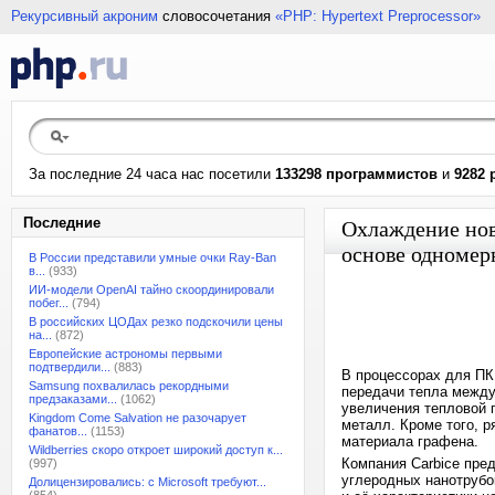
Рекурсивный акроним
словосочетания
«PHP: Hypertext Preprocessor»
За последние 24 часа нас посетили
133298 программистов
и
9282 
Последние
Охлаждение ново
основе одномер
В России представили умные очки Ray-Ban
в...
(933)
ИИ-модели OpenAI тайно скоординировали
побег...
(794)
В российских ЦОДах резко подскочили цены
на...
(872)
Европейские астрономы первыми
подтвердили...
(883)
В процессорах для ПК
Samsung похвалилась рекордными
передачи тепла между
предзаказами...
(1062)
увеличения тепловой 
Kingdom Come Salvation не разочарует
металл. Кроме того, 
фанатов...
(1153)
материала графена.
Wildberries скоро откроет широкий доступ к...
Компания Carbice пре
(997)
углеродных нанотрубо
Долицензировались: с Microsoft требуют...