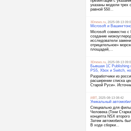
презентации с указани
указаны модели трех с
равной 550...
3Dnews.ru
, 2025-08-13 09:
Microsoft и Вашингтон
Microsoft совместно с
создание низкоуглеро
исследователи замени
отрицательное» морск
площадей,...
3Dnews.ru
, 2025-08-13 09:
Бывшая 1C Publishing
PS5, Xbox и Switch, н
Разработчики из росс
расширении списка це
Старой Руси». Источн
iXBT
, 2025-08-13 08:42
Уникальный автомобил
Специально для фильм
Человека (Тони Старка
концепта NSX второго 
Затем автомобиль был
В ходе сборки...