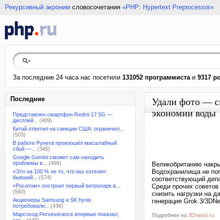
Рекурсивный акроним
словосочетания
«PHP: Hypertext Preprocessor»
За последние 24 часа нас посетили
131052 программиста
и
9317 р
Последние
Удали фото — с
экономии воды
Представлен смартфон Redmi 17 5G —
дисплей...
(409)
Китай ответил на санкции США: ограничил...
(503)
В работе Рунета произошёл масштабный
сбой —...
(345)
Google Gemini сможет сам находить
проблемы в...
(499)
Великобританию накры
Водохранилища не поп
«Это на 100 % не то, что мы хотели»:
бывший...
(574)
соответствующий депа
«Росатом» построит первый ветропарк в...
Среди прочих советов
(560)
снизить нагрузки на д
Акционеры Samsung и SK hynix
генерация Grok 3/3DN
потребовали...
(436)
Марсоход Perseverance впервые показал,
Подробнее на
3Dnews.ru