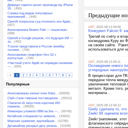
как...
(446)
Дефицит памяти грозит производству iPhone
18...
(450)
Слежка под видом популярных
Предыдущие но
приложений:...
(448)
OpenAI попросила суд отклонить иск Apple,...
(567)
iXBT
, 2025-08-13 09:06
Анонсирована Beaten Path — пошаговая...
Конкурент Falcon 9: к
(688)
Третий по счёту и вто
OpenAI и Google решили, что будущее ИИ —
космодрома Куру во Ф
за...
(492)
на своём сайте. Раке
Trouver представила в России линейку
использоваться для н
техники...
(706)
Анонсирован смартфон Vivo S2 с
изогнутым...
(708)
iXBT
, 2025-08-13 09:11
«Частный узел» Apple не оправдал название
Охлаждение нового по
—...
(650)
углеродных нанотрубо
<
1
2
3
4
5
6
7
8
>
В процессорах для ПК
передачи тепла между
Популярные
увеличения тепловой 
металл. Кроме того, 
материала...
Анонсированы умные очки Solos...
(56008)
США стали главным поставщиком...
(39312)
Character.AI запустила короткие ИИ-
iXBT
, 2025-08-13 09:12
сериалы...
(38926)
Geely сделала то, чт
Инженеры уложили HBM на бок —...
(38745)
Zeekr 9X оценили всег
Китайские специалисты заявили,...
(33602)
Zeekr (напомним, этот
Морские сражения, крупнейшая...
(32785)
флагманского гибридн
Датамайнер раскрыл дату релиза...
(31839)
презентации с указани