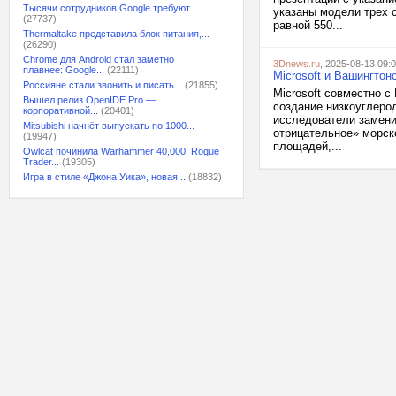
Тысячи сотрудников Google требуют...
указаны модели трех с
(27737)
равной 550...
Thermaltake представила блок питания,...
(26290)
Chrome для Android стал заметно
3Dnews.ru
, 2025-08-13 09:
плавнее: Google...
(22111)
Microsoft и Вашингтон
Россияне стали звонить и писать...
(21855)
Microsoft совместно с
Вышел релиз OpenIDE Pro —
создание низкоуглеро
корпоративной...
(20401)
исследователи замени
Mitsubishi начнёт выпускать по 1000...
отрицательное» морск
(19947)
площадей,...
Owlcat починила Warhammer 40,000: Rogue
Trader...
(19305)
Игра в стиле «Джона Уика», новая...
(18832)