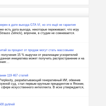
верен в дате выхода GTA VI, но это ещё не гарантия
же есть дата выхода, некоторые переживают, что игру
Strauss Zelnick), впрочем, в студии не сомневается.
Китай за процент от продаж могут стать массовыми
и получения 15 % выручки от реализации ускорителей
 данная инициатива может получить распространение и на
ния:...
ании 119 467 статей
Perplexity, разрабатывающий генеративный ИИ, обвинив
окружной суд, стал первым крупным прецедентом в Японии,
 сфере искусственного интеллекта. В иске утверждается,
500 рублей