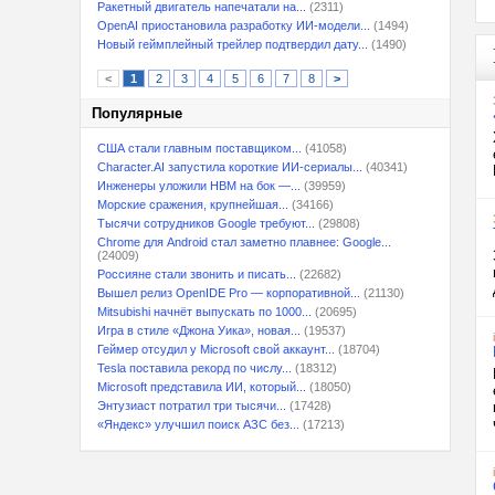
Ракетный двигатель напечатали на...
(2311)
OpenAI приостановила разработку ИИ-модели...
(1494)
Новый геймплейный трейлер подтвердил дату...
(1490)
<
1
2
3
4
5
6
7
8
>
Популярные
США стали главным поставщиком...
(41058)
Character.AI запустила короткие ИИ-сериалы...
(40341)
Инженеры уложили HBM на бок —...
(39959)
Морские сражения, крупнейшая...
(34166)
Тысячи сотрудников Google требуют...
(29808)
Chrome для Android стал заметно плавнее: Google...
(24009)
Россияне стали звонить и писать...
(22682)
Вышел релиз OpenIDE Pro — корпоративной...
(21130)
Mitsubishi начнёт выпускать по 1000...
(20695)
Игра в стиле «Джона Уика», новая...
(19537)
Геймер отсудил у Microsoft свой аккаунт...
(18704)
Tesla поставила рекорд по числу...
(18312)
Microsoft представила ИИ, который...
(18050)
Энтузиаст потратил три тысячи...
(17428)
«Яндекс» улучшил поиск АЗС без...
(17213)