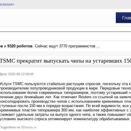
ocessor»
Гла
ов
и
9320 роботов
. Сейчас ищут 3770 программистов ...
TSMC прекратит выпускать чипы на устаревших 15
Дата: 2025-08-13 08:08
Услуги TSMC пользуются стабильно растущим спросом, поскольку эта 
производителем полупроводниковой продукции в мире. Передовые техн
использование более современных типоразмеров, поэтому устаревший «
течение двух ближайших лет. Как отмечает Reuters со ссылкой на заяв
консолидировать производство чипов с использованием кремниевых пла
ступенью после 150 мм в порядке возрастания. По всей видимости, все
кремниевых пластин типоразмера 300 мм, как наиболее эффективных с 
снижают удельные затраты на выпуск одного чипа, а также повышают о
условиях высокого спроса оптимизирует номенклатуру обрабатываемых 
Подробнее на
3Dnews.ru