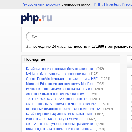
Рекурсивный акроним
словосочетания
«PHP: Hypertext Prepr
За последние 24 часа нас посетили
171980 программист
Последние
Китайские производители оборудования для...
(962)
Nvidia не будет успевать за спросом на...
(1173)
Google DeepMind считает, что память типа HBF...
(1224)
Microsoft Edge прекратит поддержку Manifest...
(928)
Руководить продажами в Intel назначен Дин...
(899)
Android 17 станет последним большим...
(1966)
120 Гц и 7500 мАч за 220 евро. Redmi 17...
(1381)
Смартфоны будут снимать в HDR без склейки...
(1501)
Бюджетный смартфон Realme 16x представят 12...
(1849)
Китай подвесил над морем 16-мегаваттную...
(1948)
Новая статья: Kusan: City of Wolves —...
(1328)
Сито 21-го века: ученые впервые разделили...
(2291)
Breathedge стала бесплатной на 48 часов, а...
(1409)