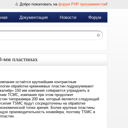
Добро пожаловать на
форум PHP программистов
!
вная
Документация
Новости
Форум
0-мм пластинах
компания остаётся крупнейшим контрактным
ологии обработки кремниевых пластин подразумевают
калибр» 150 мм компания собирается упразднить в
ление TCMC, компания при этом продолжит
стин типоразмера 200 мм, который является следующей
 усилия TSMC будут сосредоточены на обработке
экономической точки зрения. Более крупные пластины
бщую производительность конвейера, поэтому TSMC в
пластин.