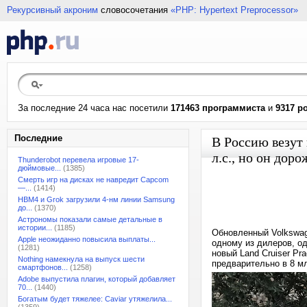
Рекурсивный акроним
словосочетания
«PHP: Hypertext Preprocessor»
За последние 24 часа нас посетили
171463 программиста
и
9317 р
Последние
В Россию везут
л.с., но он доро
Thunderobot перевела игровые 17-
дюймовые...
(1385)
Смерть игр на дисках не навредит Capcom
—...
(1414)
HBM4 и Grok загрузили 4-нм линии Samsung
до...
(1370)
Астрономы показали самые детальные в
истории...
(1185)
Обновленный Volkswag
Apple неожиданно повысила выплаты...
одному из дилеров, од
(1281)
новый Land Cruiser Pr
Nothing намекнула на выпуск шести
предварительно в 8 мл
смартфонов...
(1258)
Adobe выпустила плагин, который добавляет
70...
(1440)
Богатым будет тяжелее: Caviar утяжелила...