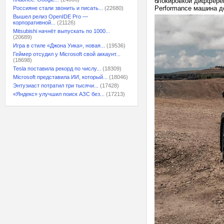
блокировкой дифференц
Performance машина д
Россияне стали звонить и писать...
(22680)
Вышел релиз OpenIDE Pro —
корпоративной...
(21126)
Mitsubishi начнёт выпускать по 1000...
(20689)
Игра в стиле «Джона Уика», новая...
(19536)
Геймер отсудил у Microsoft свой аккаунт...
(18698)
Tesla поставила рекорд по числу...
(18309)
Microsoft представила ИИ, который...
(18046)
Энтузиаст потратил три тысячи...
(17428)
«Яндекс» улучшил поиск АЗС без...
(17213)