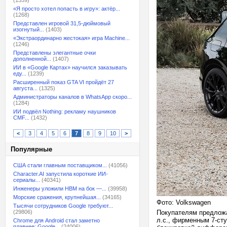
(1359)
«Я просто хотел попасть в игру»: актёр...
(1268)
Представлен игровой 31,5-дюймовый
изогнутый...
(1403)
«Экстраординарно жестокая» игра Machine...
(1246)
Представлены элегантные очки
дополненной...
(1407)
ИИ в «Google Картах» научился заказывать
еду...
(1239)
Расширенный показ GTA VI пройдёт 27
августа...
(1325)
Администраторы каналов в WhatsApp скоро...
(1284)
ИИ подвёл Nothing: рекламу наушников
CMF...
(1432)
<
3
4
5
6
7
8
9
10
>
Популярные
США стали главным поставщиком...
(41056)
Character.AI запустила короткие ИИ-
сериалы...
(40341)
Инженеры уложили HBM на бок —...
(39958)
Морские сражения, крупнейшая...
(34165)
Фото: Volkswagen
Тысячи сотрудников Google требуют...
(29806)
Покупателям предложа
л.с., фирменным 7-ст
Chrome для Android стал заметно
плавнее: Google...
(24006)