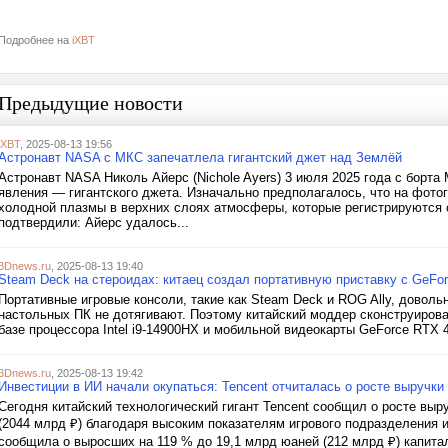
Подробнее на
iXBT
Предыдущие новости
iXBT
, 2025-08-13 19:56
Астронавт NASA с МКС запечатлела гигантский джет над Землёй
Астронавт NASA Николь Айерс (Nichole Ayers) 3 июля 2025 года с борт
явления — гигантского джета. Изначально предполагалось, что на фото
холодной плазмы в верхних слоях атмосферы, которые регистрируются 
подтвердили: Айерс удалось...
3Dnews.ru
, 2025-08-13 19:40
Steam Deck на стероидах: китаец создал портативную приставку с GeFo
Портативные игровые консоли, такие как Steam Deck и ROG Ally, доволь
настольных ПК не дотягивают. Поэтому китайский моддер сконструиров
базе процессора Intel i9-14900HX и мобильной видеокарты GeForce RTX 4
3Dnews.ru
, 2025-08-13 19:42
Инвестиции в ИИ начали окупаться: Tencent отчиталась о росте выручки
Сегодня китайский технологический гигант Tencent сообщил о росте выр
(2044 млрд ₽) благодаря высоким показателям игрового подразделения 
сообщила о выросших на 119 % до 19,1 млрд юаней (212 млрд ₽) капита