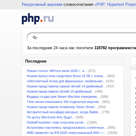
Рекурсивный акроним
словосочетания
«PHP: Hypertext Prepr
За последние 24 часа нас посетили
118782 программиста
Последние
Новая статья: ИИтоги июля 2026 г.: а...
(371)
Huawei выпустила смартфон Nova 16 SE с очень...
(463)
«Абсолютный позор для франшизы»: мобильная...
(515)
Huawei представила самый лёгкий 14-дюймовый...
(437)
Huawei представила лёгкий 14-дюймовый...
(496)
Моддер создал для Steam Machine переднюю...
(588)
Time начал показывать ИИ отдельную версию...
(581)
Huawei представила телевизор Vision Smart...
(594)
Авторитетный инсайдер раскрыл, когда Diablo...
(778)
По долгу Electronic Arts будут...
(949)
GlobalFoundries тоже откусила кусок...
(1384)
Астрономы научились предсказывать солнечные...
(890)
AMD привезёт на IFA 2026 «персональный ИИ» —...
(1526)