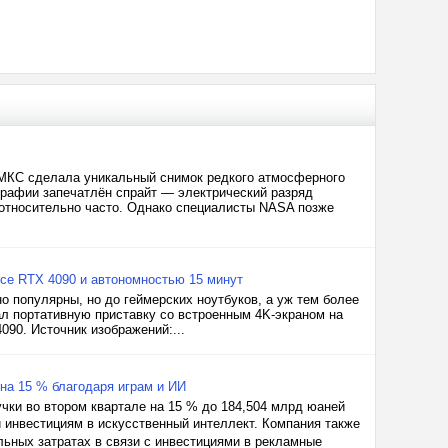
а МКС сделала уникальный снимок редкого атмосферного
графии запечатлён спрайт — электрический разряд
относительно часто. Однако специалисты NASA позже
rce RTX 4090 и автономностью 15 минут
но популярны, но до геймерских ноутбуков, а уж тем более
ал портативную приставку со встроенным 4K-экраном на
090. Источник изображений:...
 на 15 % благодаря играм и ИИ
учки во втором квартале на 15 % до 184,504 млрд юаней
и инвестициям в искусственный интеллект. Компания также
льных затратах в связи с инвестициями в рекламные