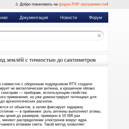
Добро пожаловать на
форум PHP программистов
!
вная
Документация
Новости
Форум
од землёй с точностью до сантиметров
T) совместно с оборонным подрядчиком RTX создали
ирует не металлическая антенна, а крошечное облако
ым сенсорам — приборам, использующим свойства
ого применения, но уже демонстрирует потенциал для
до археологических раскопок.
ются от объектов, а затем фиксирует задержку
 отличие — в приёмнике: роль антенны выполняют атомы,
мы цезия до размеров, примерно в 10 000 раз
 меняют распределение электронов вокруг ядра.
учаемого атомами света. Такой метод позволяет