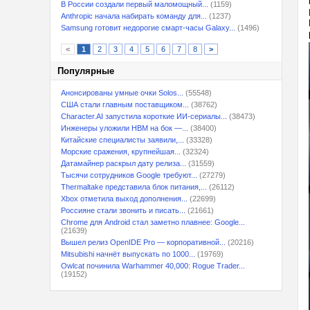
В России создали первый маломощный...
(1159)
Anthropic начала набирать команду для...
(1237)
Samsung готовит недорогие смарт-часы Galaxy...
(1496)
<
1
2
3
4
5
6
7
8
>
Популярные
Анонсированы умные очки Solos...
(55548)
США стали главным поставщиком...
(38762)
Character.AI запустила короткие ИИ-сериалы...
(38473)
Инженеры уложили HBM на бок —...
(38400)
Китайские специалисты заявили,...
(33328)
Морские сражения, крупнейшая...
(32324)
Датамайнер раскрыл дату релиза...
(31559)
Тысячи сотрудников Google требуют...
(27279)
Thermaltake представила блок питания,...
(26112)
Xbox отметила выход дополнения...
(22699)
Россияне стали звонить и писать...
(21661)
Chrome для Android стал заметно плавнее: Google...
(21639)
Вышел релиз OpenIDE Pro — корпоративной...
(20216)
Mitsubishi начнёт выпускать по 1000...
(19769)
Owlcat починила Warhammer 40,000: Rogue Trader...
(19152)