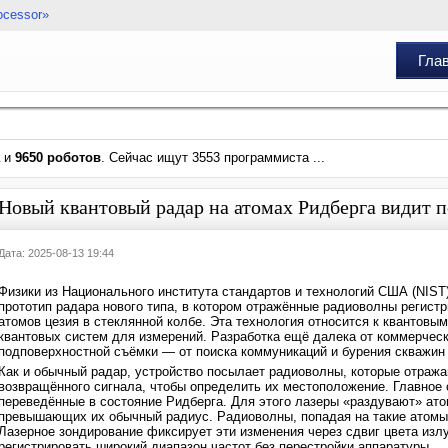
ocessor»
Гла
и
9650 роботов
. Сейчас ищут 3553 программиста ...
Новый квантовый радар на атомах Ридберга видит п
Дата: 2025-08-13 19:44
Физики из Национального института стандартов и технологий США (NIS
прототип радара нового типа, в котором отражённые радиоволны регистр
атомов цезия в стеклянной колбе. Эта технология относится к квантов
квантовых систем для измерений. Разработка ещё далека от коммерческ
подповерхностной съёмки — от поиска коммуникаций и бурения скважин 
Как и обычный радар, устройство посылает радиоволны, которые отража
возвращённого сигнала, чтобы определить их местоположение. Главное
переведённые в состояние Ридберга. Для этого лазеры «раздувают» ато
превышающих их обычный радиус. Радиоволны, попадая на такие атомы,
Лазерное зондирование фиксирует эти изменения через сдвиг цвета изл
регистрировать широкий диапазон частот без перестройки аппаратуры.