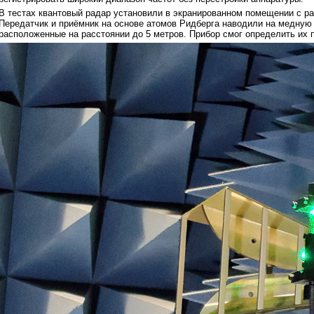
В тестах квантовый радар установили в экранированном помещении с р
Передатчик и приёмник на основе атомов Ридберга наводили на медную 
расположенные на расстоянии до 5 метров. Прибор смог определить их п