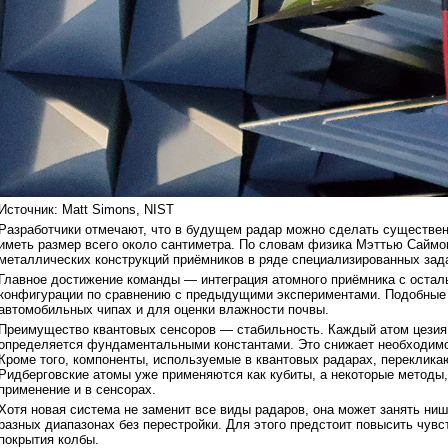
Источник: Matt Simons, NIST
Разработчики отмечают, что в будущем радар можно сделать существен
иметь размер всего около сантиметра. По словам физика Мэттью Саймонс
металлических конструкций приёмников в ряде специализированных зад
Главное достижение команды — интеграция атомного приёмника с остал
конфигурации по сравнению с предыдущими экспериментами. Подобные 
автомобильных чипах и для оценки влажности почвы.
Преимущество квантовых сенсоров — стабильность. Каждый атом цезия 
определяется фундаментальными константами. Это снижает необходимос
Кроме того, компоненты, используемые в квантовых радарах, переклика
Ридберговские атомы уже применяются как кубиты, а некоторые методы,
применение и в сенсорах.
Хотя новая система не заменит все виды радаров, она может занять ниш
разных диапазонах без перестройки. Для этого предстоит повысить чув
покрытия колбы.