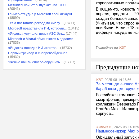
корпоративных прода
Mitsubishi начнёт выпускать по 1000...
(20841)
В общем-то, новость п
апреля, продажи — 20
Геймер отсудил у Microsoft свой аккаунт...
(18899)
создан большой запас
Учитывая, что спрос 
Tesla поставила рекорд по числу...
(18771)
они были. Если с 18 а
Microsoft представила ИИ, который...
(18415)
дефицит никуда не ис
«Яндекс» улучшил поиск АЗС без...
(17444)
Microsoft и Mistral обменяются моделями...
(17033)
Подробнее на
iXBT
«Яндекс» посадил ИИ-агентов...
(15732)
Первый трейлер и «непревзойдённая...
(15432)
Учёные нашли способ обрушить...
(15007)
Предыдущие но
iXBT
, 2025-08-14 16:56
За месяц до анонса Ap
барабаном для «русск
Российская компания 
смартфонов, примерно
коллекции Desperado R
Pro/Pro Max. Иллюстра
корпуса...
3Dnews.ru
, 2025-08-14 16:
Нацмессенджер Max ра
Официальный запуск н