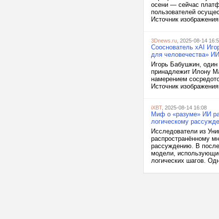
осени — сейчас платф
пользователей осущес
Источник изображения:
3Dnews.ru
, 2025-08-14 16:
Сооснователь xAI Иго
для человечества» И
Игорь Бабушкин, один 
принадлежит Илону Ма
намерением сосредото
Источник изображения: 
iXBT
, 2025-08-14 16:08
Миф о «разуме» ИИ ра
логическому рассужд
Исследователи из Уни
распространённому мн
рассуждению. В после
модели, использующие
логических шагов. Одн