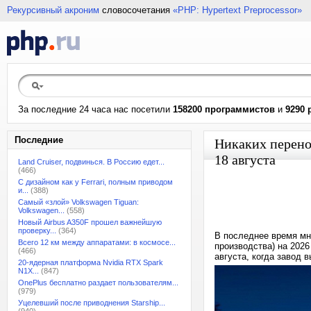
Рекурсивный акроним
словосочетания
«PHP: Hypertext Preprocessor»
За последние 24 часа нас посетили
158200 программистов
и
9290 
Последние
Никаких перенос
18 августа
Land Cruiser, подвинься. В Россию едет...
(466)
С дизайном как у Ferrari, полным приводом
и...
(388)
Самый «злой» Volkswagen Tiguan:
Volkswagen...
(558)
Новый Airbus A350F прошел важнейшую
проверку...
(364)
В последнее время мн
Всего 12 км между аппаратами: в космосе...
производства) на 2026
(466)
августа, когда завод 
20-ядерная платформа Nvidia RTX Spark
N1X...
(847)
OnePlus бесплатно раздает пользователям...
(979)
Уцелевший после приводнения Starship...