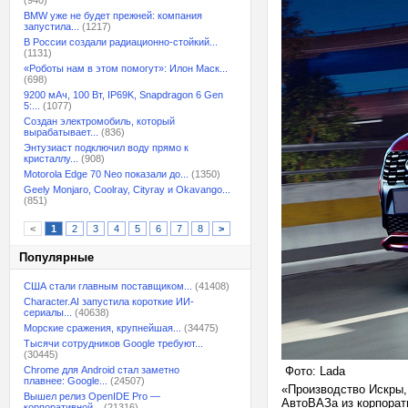
(940)
BMW уже не будет прежней: компания
запустила...
(1217)
В России создали радиационно-стойкий...
(1131)
«Роботы нам в этом помогут»: Илон Маск...
(698)
9200 мАч, 100 Вт, IP69K, Snapdragon 6 Gen
5:...
(1077)
Создан электромобиль, который
вырабатывает...
(836)
Энтузиаст подключил воду прямо к
кристаллу...
(908)
Motorola Edge 70 Neo показали до...
(1350)
Geely Monjaro, Coolray, Cityray и Okavango...
(851)
<
1
2
3
4
5
6
7
8
>
Популярные
США стали главным поставщиком...
(41408)
Character.AI запустила короткие ИИ-
сериалы...
(40638)
Морские сражения, крупнейшая...
(34475)
Тысячи сотрудников Google требуют...
(30445)
Chrome для Android стал заметно
Фото: Lada
плавнее: Google...
(24507)
«Производство Искры, 
Вышел релиз OpenIDE Pro —
АвтоВАЗа из корпорат
корпоративной...
(21316)