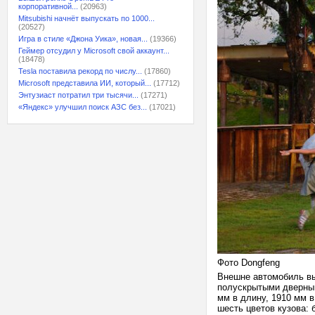
корпоративной...
(20963)
Mitsubishi начнёт выпускать по 1000...
(20527)
Игра в стиле «Джона Уика», новая...
(19366)
Геймер отсудил у Microsoft свой аккаунт...
(18478)
Tesla поставила рекорд по числу...
(17860)
Microsoft представила ИИ, который...
(17712)
Энтузиаст потратил три тысячи...
(17271)
«Яндекс» улучшил поиск АЗС без...
(17021)
Фото Dongfeng
Внешне автомобиль вы
полускрытыми дверным
мм в длину, 1910 мм 
шесть цветов кузова: 