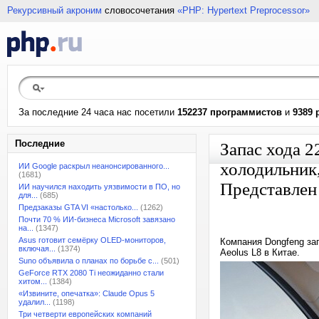
Рекурсивный акроним
словосочетания
«PHP: Hypertext Preprocessor»
За последние 24 часа нас посетили
152237 программистов
и
9389 
Последние
Запас хода 22
холодильник,
ИИ Google раскрыл неанонсированного...
(1681)
Представлен
ИИ научился находить уязвимости в ПО, но
для...
(685)
Предзаказы GTA VI «настолько...
(1262)
Почти 70 % ИИ-бизнеса Microsoft завязано
на...
(1347)
Asus готовит семёрку OLED-мониторов,
Компания Dongfeng за
включая...
(1374)
Aeolus L8 в Китае.
Suno объявила о планах по борьбе с...
(501)
GeForce RTX 2080 Ti неожиданно стали
хитом...
(1384)
«Извините, опечатка»: Claude Opus 5
удалил...
(1198)
Три четверти европейских компаний