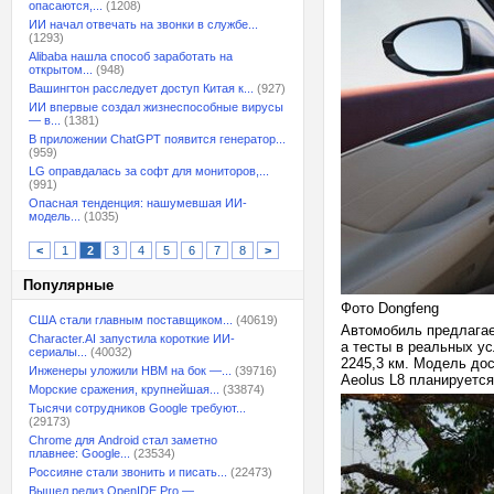
опасаются,...
(1208)
ИИ начал отвечать на звонки в службе...
(1293)
Alibaba нашла способ заработать на
открытом...
(948)
Вашингтон расследует доступ Китая к...
(927)
ИИ впервые создал жизнеспособные вирусы
— в...
(1381)
В приложении ChatGPT появится генератор...
(959)
LG оправдалась за софт для мониторов,...
(991)
Опасная тенденция: нашумевшая ИИ-
модель...
(1035)
<
1
2
3
4
5
6
7
8
>
Популярные
Фото Dongfeng
США стали главным поставщиком...
(40619)
Автомобиль предлагает
Character.AI запустила короткие ИИ-
а тесты в реальных у
сериалы...
(40032)
2245,3 км. Модель дос
Инженеры уложили HBM на бок —...
(39716)
Aeolus L8 планируетс
Морские сражения, крупнейшая...
(33874)
Тысячи сотрудников Google требуют...
(29173)
Chrome для Android стал заметно
плавнее: Google...
(23534)
Россияне стали звонить и писать...
(22473)
Вышел релиз OpenIDE Pro —