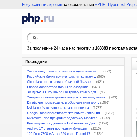
Рекурсивный акроним
словосочетания
«PHP: Hypertext Prepr
За последние 24 часа нас посетили
168883 программист
Последние
Xiaomi выпустила мощный моющий пылесос с...
(272)
Российские банки получат доступ ко всем...
(565)
Cloudflare представила облачный браузер...
(921)
Европа доработала планы по созданию...
(661)
Зонд NASA Lucy начал настройку камер для...
(956)
Хакеры похитили данные покупателей модульных...
(703)
Китайские производители оборудования для...
(1597)
Nvidia не будет успевать за спросом на...
(1737)
Google DeepMind считает, что память типа HBF...
(1763)
Microsoft Edge прекратит поддержку Manifest...
(1232)
Руководить продажами в Intel назначен Дин...
(1196)
Android 17 станет последним большим...
(2215)
120 Гц и 7500 мАч за 220 евро. Redmi 17...
(1554)