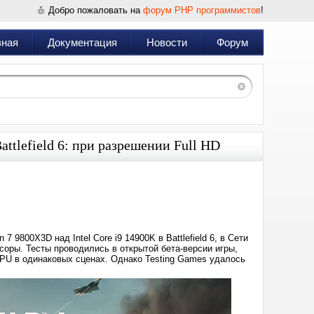
Добро пожаловать на
форум PHP программистов
!
вная
Документация
Новости
Форум
attlefield 6: при разрешении Full HD
Дата:
2025-
08-
15
09:38
9800X3D над Intel Core i9 14900K в Battlefield 6, в Cети
оры. Тесты проводились в открытой бета-версии игры,
CPU в одинаковых сценах. Однако Testing Games удалось