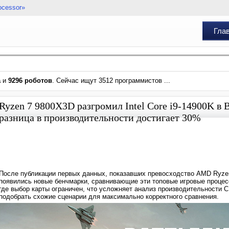
ocessor»
Гла
а
и
9296 роботов
. Сейчас ищут 3512 программистов ...
Ryzen 7 9800X3D разгромил Intel Core i9-14900K в B
разница в производительности достигает 30%
После публикации первых данных, показавших превосходство AMD Ryzen 7 
появились новые бенчмарки, сравнивающие эти топовые игровые процесс
где выбор карты ограничен, что усложняет анализ производительности 
подобрать схожие сценарии для максимально корректного сравнения.