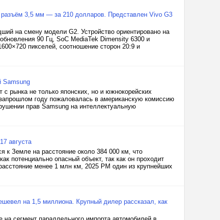
 разъём 3,5 мм — за 210 долларов. Представлен Vivo G3
дший на смену модели G2. Устройство ориентировано на
обновления 90 Гц, SoC MediaTek Dimensity 6300 и
600×720 пикселей, соотношение сторон 20:9 и
й Samsung
 с рынка не только японских, но и южнокорейских
позапрошлом году пожаловалась в американскую комиссию
арушении прав Samsung на интеллектуальную
17 августа
я к Земле на расстояние около 384 000 км, что
как потенциально опасный объект, так как он проходит
расстояние менее 1 млн км, 2025 PM один из крупнейших
дешевел на 1,5 миллиона. Крупный дилер рассказал, как
е на сегмент параллельного импорта автомобилей в