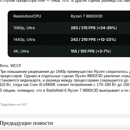
в случае процессора Intel — лишь 70%. В других сценах разница соста
Фото: WCCF
При повышении разрешения до 1440p преимущество Ryzen сократилось 
процессоров. Однако в отдельных сценах Ryzen 9800X3D увеличил отр
становится видеокарта, и разница между процессорами сокращается до 
110 Вт, тогда как Core i9-14900K снизил потребление с 170–180 Вт до 150
В общем, очевидно, что в Battlefield 6 Ryzen 7 9800X3D выигрывает и п
Подробнее на
iXBT
Предыдущие новости