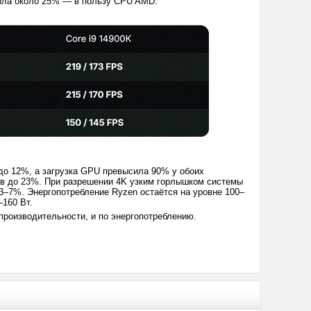
вила около 25% — в пользу CPU AMD.
до 12%, а загрузка GPU превысила 90% у обоих
ыв до 23%. При разрешении 4K узким горлышком системы
3–7%. Энергопотребление Ryzen остаётся на уровне 100–
–160 Вт.
о производительности, и по энергопотреблению.