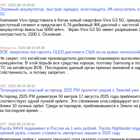
iXBT
, 2025-08-15 09:55
Огромный аккумулятор, быстрая зарядка, влагозащита, ИК-излучатель и
5G
Компания Vivo представила в Китае новый смартфон Vivo G3 5G, прише
доступный сегмент и предлагает 6,74-дюймовый ЖК-дисплей с частотой 
аккумулятор ёмкостью 6000 мА•ч. Экран Vivo G3 5G имеет разрешение 1
контрастность 1500:1. Основная...
3Dnews.ru
, 2025-08-15 09:38
BOE запретили поставлять OLED-дисплеи в США из-за кражи технологи
Не секрет, что китайские производители дисплеев планомерно вытесняют
конкурентов. В этой борьбе все средства хороши, поэтому Samsung в 
ITC на китайскую BOE. Последнюю данный орган признал виновной в н
собственность, а потому запретил...
iXBT
, 2025-08-15 09:10
Потенциально опасный астероид 2025 PM пролетит рядом с Землёй уже 
Астероид 2025 PM диаметром 50 метров 17 августа 2025 года приблизитс
соответствует одной лунной орбите. Это сближение классифицирует его 
ближе 10 лунных орбит. Среди астероидов, приближавшихся к Земле на 
за последнее время....
iXBT
, 2025-08-15 09:15
Toyota RAV4 подешевел в России на 1 млн рублей, Toyota Highlander по
крепкий рубль снизил стоимость импортных машин в 2025 году
Укрепление рубля с начала текущего года оказало существенное влияни