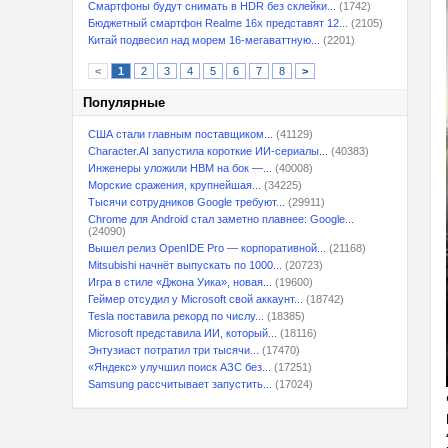
Смартфоны будут снимать в HDR без склейки...
(1742)
Бюджетный смартфон Realme 16x представят 12...
(2105)
Китай подвесил над морем 16-мегаваттную...
(2201)
<
1
2
3
4
5
6
7
8
>
Популярные
США стали главным поставщиком...
(41129)
Character.AI запустила короткие ИИ-сериалы...
(40383)
Инженеры уложили HBM на бок —...
(40008)
Морские сражения, крупнейшая...
(34225)
Тысячи сотрудников Google требуют...
(29911)
Chrome для Android стал заметно плавнее: Google...
(24090)
Вышел релиз OpenIDE Pro — корпоративной...
(21168)
Mitsubishi начнёт выпускать по 1000...
(20723)
Игра в стиле «Джона Уика», новая...
(19600)
Геймер отсудил у Microsoft свой аккаунт...
(18742)
Tesla поставила рекорд по числу...
(18385)
Microsoft представила ИИ, который...
(18116)
Энтузиаст потратил три тысячи...
(17470)
«Яндекс» улучшил поиск АЗС без...
(17251)
Samsung рассчитывает запустить...
(17024)