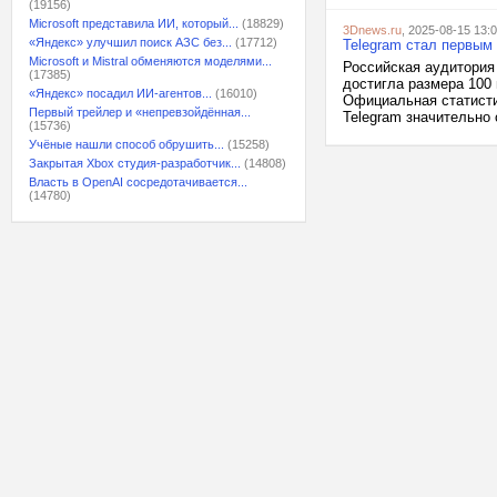
(19156)
Microsoft представила ИИ, который...
(18829)
3Dnews.ru
, 2025-08-15 13:
«Яндекс» улучшил поиск АЗС без...
(17712)
Telegram стал первым
Microsoft и Mistral обменяются моделями...
Российская аудитория 
(17385)
достигла размера 100
«Яндекс» посадил ИИ-агентов...
(16010)
Официальная статисти
Первый трейлер и «непревзойдённая...
Telegram значительно
(15736)
Учёные нашли способ обрушить...
(15258)
Закрытая Xbox студия-разработчик...
(14808)
Власть в OpenAI сосредотачивается...
(14780)