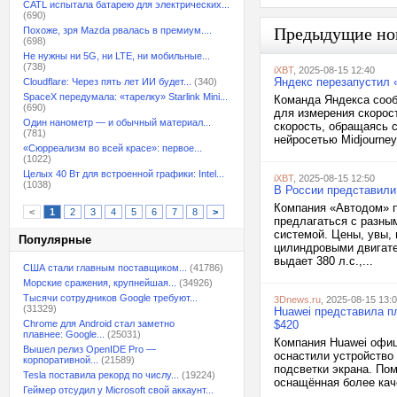
CATL испытала батарею для электрических...
(690)
Предыдущие но
Похоже, зря Mazda рвалась в премиум....
(698)
Не нужны ни 5G, ни LTE, ни мобильные...
(738)
iXBT
, 2025-08-15 12:40
Яндекс перезапустил 
Cloudflare: Через пять лет ИИ будет...
(340)
SpaceX передумала: «тарелку» Starlink Mini...
Команда Яндекса сооб
(690)
для измерения скорост
Один нанометр — и обычный материал...
скорость, обращаясь 
(781)
нейросетью Midjourney
«Сюрреализм во всей красе»: первое...
(1022)
Целых 40 Вт для встроенной графики: Intel...
iXBT
, 2025-08-15 12:50
(1038)
В России представили
Компания «Автодом» п
<
1
2
3
4
5
6
7
8
>
предлагаться с разны
системой. Цены, увы,
Популярные
цилиндровыми двигате
выдает 380 л.с.,...
США стали главным поставщиком...
(41786)
Морские сражения, крупнейшая...
(34926)
Тысячи сотрудников Google требуют...
3Dnews.ru
, 2025-08-15 13:
(31329)
Huawei представила пл
Chrome для Android стал заметно
$420
плавнее: Google...
(25031)
Компания Huawei офиц
Вышел релиз OpenIDE Pro —
оснастили устройство
корпоративной...
(21589)
подсветки экрана. Пом
Tesla поставила рекорд по числу...
(19224)
оснащённая более каче
Геймер отсудил у Microsoft свой аккаунт...