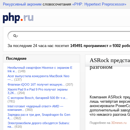
Рекурсивный акроним
словосочетания
«PHP: Hypertext Preprocessor»
За последние 24 часа нас посетил
145491 программист
и
9302 роб
Последние
ASRock предста
разгоном
Необычный смартфон Hisense с экраном E
Ink и...
(149)
Acer выпустила конкурента MacBook Neo
—...
(137)
Флагман iQOO 16T получит мощную...
(207)
Xiaomi Pad 9 и Pad 9 Pro получат экраны
3,2K...
(254)
Компания ASRock пред
С мотором Bosch, батареей 500 Вт·ч и...
лишь четвёртая верси
(781)
анонсировали PowerCol
Intel готовит «ядерный ответ» AMD —
компания...
(360)
дополнительный завод
что никакого разгона 
Зарядка раз в три дня, Snapdragon 6s Gen
4,...
(362)
Подробнее на
3Dnews.ru
Электромобили дорого обходятся Subaru:
на...
(616)