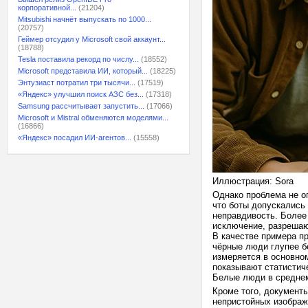
корпоративной...
(21204)
Mitsubishi начнёт выпускать по 1000...
(20757)
Геймер отсудил у Microsoft свой аккаунт...
(18788)
Tesla поставила рекорд по числу...
(18552)
Microsoft представила ИИ, который...
(18225)
Энтузиаст потратил три тысячи...
(17519)
«Яндекс» улучшил поиск АЗС без...
(17318)
Samsung рассчитывает запустить...
(17066)
Microsoft и Mistral обменяются моделями...
(16866)
«Яндекс» посадил ИИ-агентов...
(15558)
Иллюстрация: Sora
Однако проблема не о
что боты допускались
неправдивость. Более 
исключение, разрешаю
В качестве примера п
чёрные люди глупее б
измеряется в основно
показывают статистич
Белые люди в среднем
Кроме того, документ
непристойных изображ