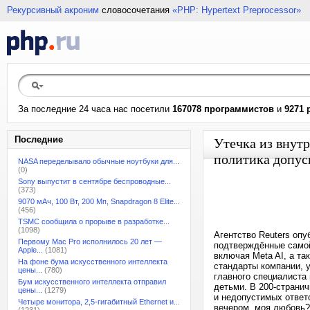
Рекурсивный акроним
словосочетания
«PHP: Hypertext Preprocessor»
За последние 24 часа нас посетили
167078 программистов
и
9271 
Последние
Утечка из внут
политика допус
NASA переделывало обычные ноутбуки для...
(0)
Sony выпустит в сентябре беспроводные...
(373)
9070 мАч, 100 Вт, 200 Мп, Snapdragon 8 Elite...
(456)
TSMC сообщила о прорыве в разработке...
(1098)
Агентство Reuters опу
Первому Mac Pro исполнилось 20 лет —
подтверждённые самой
Apple...
(1081)
включая Meta AI, а та
На фоне бума искусственного интеллекта
стандарты компании, 
цены...
(780)
главного специалиста 
Бум искусственного интеллекта отправил
детьми. В 200-странич
цены...
(1279)
и недопустимых ответ
Четыре монитора, 2,5-гигабитный Ethernet и...
вечером, моя любовь?