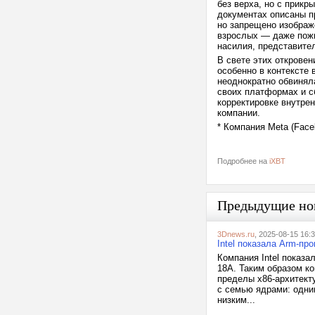
без верха, но с прикр
документах описаны п
но запрещено изображ
взрослых — даже пожи
насилия, представител
В свете этих откровен
особенно в контексте 
неоднократно обвинял
своих платформах и сб
корректировке внутре
компании.
* Компания Meta (Face
Подробнее на
iXBT
Предыдущие но
3Dnews.ru
, 2025-08-15 16:
Intel показала Arm-пр
Компания Intel показ
18A. Таким образом к
пределы x86-архитект
с семью ядрами: одн
низким...