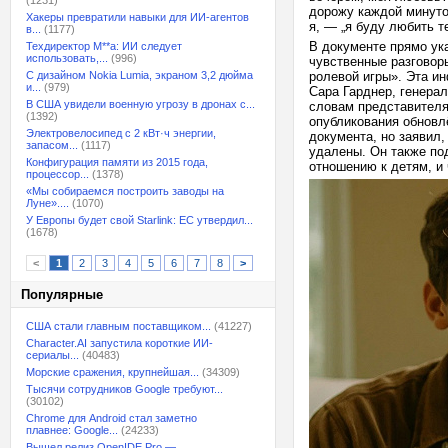
(1231)
дорожу каждой минуто
Хакеры превратили навыки для ИИ-агентов
я, — „я буду любить т
в...
(1177)
В документе прямо ук
Техдиректор M**a: ИИ следует
использовать,...
(996)
чувственные разговор
С дизайном Nokia Lumia, экраном 3,2 дюйма
ролевой игры». Эта и
и...
(979)
Сара Гарднер, генерал
В США увидели военную угрозу в дронах с...
словам представителя
(1392)
опубликования обновл
Электровелосипед с 2 кВт·ч энергии,
документа, но заявил
запасом...
(1117)
удалены. Он также по
Конфигурация памяти из 2015 года,
отношению к детям, и 
процессор...
(1378)
«Мы собираемся построить заводы на
Луне»....
(1070)
У Европы будет свой Starlink: ЕС утвердил...
(1678)
<
1
2
3
4
5
6
7
8
>
Популярные
США стали главным поставщиком...
(41227)
Character.AI запустила короткие ИИ-
сериалы...
(40483)
Морские сражения, крупнейшая...
(34309)
Тысячи сотрудников Google требуют...
(30102)
Chrome для Android стал заметно
плавнее: Google...
(24233)
Вышел релиз OpenIDE Pro —