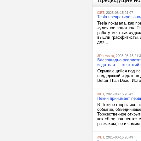
iXBT
, 2025-08-15 21:07
Tesla превратила заво
Tesla показала, как п
«уличное полотно». П
работу местных художн
вышли граффитисты, а
для...
3Dnews.ru
, 2025-08-15 21:
Беспощадно реалистичн
издателя — жестокий 
Скрывающийся под псе
поддержкой издателя 
Better Than Dead. Ист
iXBT
, 2025-08-15 20:42
Пекин принимает перв
В Пекине открылись п
событие, объединивше
Торжественное открыт
как «Ледяная лента» 
размахом, но и самим.
iXBT
, 2025-08-15 20:49