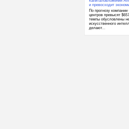
Капиталовложения Ama
и превосходит эконом
По прогнозу компании
центров превысят $65
темпы обусловлены не
искусственного интел
делают...