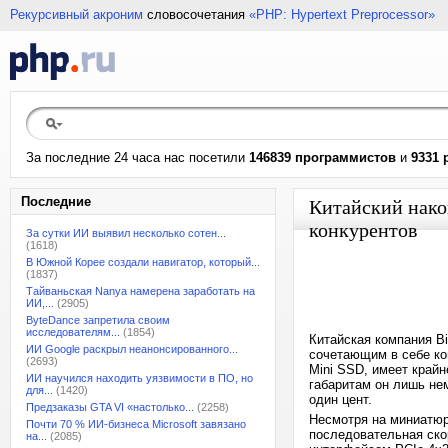
Рекурсивный акроним
словосочетания
«PHP: Hypertext Preprocessor»
За последние 24 часа нас посетили
146839 программистов
и
9331 
Последние
Китайский нако
конкурентов
За сутки ИИ выявил несколько сотен...
(1618)
В Южной Корее создали навигатор, который...
(1837)
Тайваньская Nanya намерена заработать на
ИИ,...
(2905)
ByteDance запретила своим
исследователям...
(1854)
Китайская компания B
ИИ Google раскрыл неанонсированного...
сочетающим в себе ко
(2693)
Mini SSD, имеет крайн
ИИ научился находить уязвимости в ПО, но
габаритам он лишь не
для...
(1420)
один цент.
Предзаказы GTA VI «настолько...
(2258)
Несмотря на миниатюр
Почти 70 % ИИ-бизнеса Microsoft завязано
последовательная скор
на...
(2085)