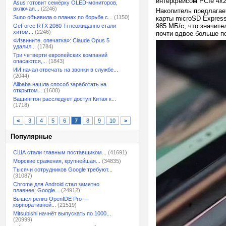
интерфейсом PCIe 4x2
Asus готовит семёрку OLED-мониторов,
включая...
(2246)
Накопитель предлагает
Suno объявила о планах по борьбе с...
(1150)
карты microSD Express
985 МБ/с, что значите
GeForce RTX 2080 Ti неожиданно стали
хитом...
(2246)
почти вдвое больше п
«Извините, опечатка»: Claude Opus 5
удалил...
(1784)
Три четверти европейских компаний
опасаются,...
(1843)
ИИ начал отвечать на звонки в службе...
(2044)
Alibaba нашла способ заработать на
открытом...
(1600)
Вашингтон расследует доступ Китая к...
(1718)
<
3
4
5
6
7
8
9
10
>
Популярные
США стали главным поставщиком...
(41691)
Морские сражения, крупнейшая...
(34835)
Тысячи сотрудников Google требуют...
(31087)
Chrome для Android стал заметно
плавнее: Google...
(24912)
Вышел релиз OpenIDE Pro —
корпоративной...
(21519)
Mitsubishi начнёт выпускать по 1000...
(20999)