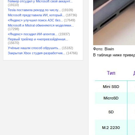
Геймер отсудил у Microsoft свой аккаунт...
(19110)
Tesla поставила рекорд по числу...
(19109)
Microsoft представила ИИ, который...
(18736)
«Яндекс» улучшил поиск АЗС без...
(17649)
Microsoft и Mistral обменяются моделями...
(17298)
«Яндекс» посадил ИИ-агентов...
(15937)
Первый трейлер и «непревзойдённая...
(15670)
Учёные нашли способ обрушить...
(15182)
Фото: Biwin
Закрытая Xbox студия-разработчик...
(14766)
В таблице ниже приве