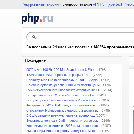
Рекурсивный акроним
словосочетания
«PHP: Hypertext Prepr
За последние 24 часа нас посетили
146354 программист
Последние
9070 мАч, 100 Вт, 200 Мп, Snapdragon 8 Elite...
(1798)
TSMC сообщила о прорыве в разработке...
(2365)
Первому Mac Pro исполнилось 20 лет — Apple...
(2434)
На фоне бума искусственного интеллекта цены...
(1707)
Бум искусственного интеллекта отправил цены...
(2314)
Четыре монитора, 2,5-гигабитный Ethernet и...
(2428)
Хакеры превратили навыки для ИИ-агентов в...
(2388)
Техдиректор M**a: ИИ следует использовать,...
(1854)
С дизайном Nokia Lumia, экраном 3,2 дюйма и...
(1798)
В США увидели военную угрозу в дронах с...
(2507)
Электровелосипед с 2 кВт·ч энергии, запасом...
(2166)
Конфигурация памяти из 2015 года, процессор...
(2407)
«Мы собираемся построить заводы на Луне»....
(1795)