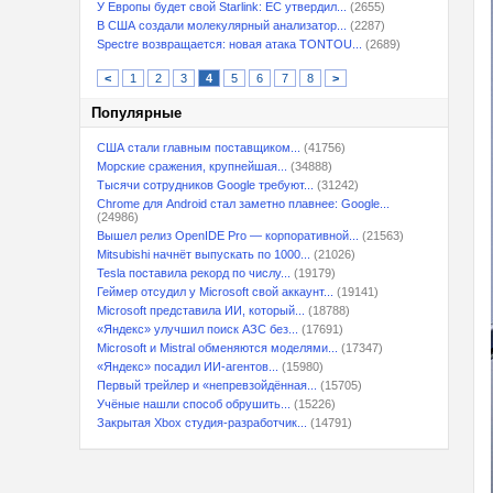
У Европы будет свой Starlink: ЕС утвердил...
(2655)
В США создали молекулярный анализатор...
(2287)
Spectre возвращается: новая атака TONTOU...
(2689)
<
1
2
3
4
5
6
7
8
>
Популярные
США стали главным поставщиком...
(41756)
Морские сражения, крупнейшая...
(34888)
Тысячи сотрудников Google требуют...
(31242)
Chrome для Android стал заметно плавнее: Google...
(24986)
Вышел релиз OpenIDE Pro — корпоративной...
(21563)
Mitsubishi начнёт выпускать по 1000...
(21026)
Tesla поставила рекорд по числу...
(19179)
Геймер отсудил у Microsoft свой аккаунт...
(19141)
Microsoft представила ИИ, который...
(18788)
«Яндекс» улучшил поиск АЗС без...
(17691)
Microsoft и Mistral обменяются моделями...
(17347)
«Яндекс» посадил ИИ-агентов...
(15980)
Первый трейлер и «непревзойдённая...
(15705)
Учёные нашли способ обрушить...
(15226)
Закрытая Xbox студия-разработчик...
(14791)