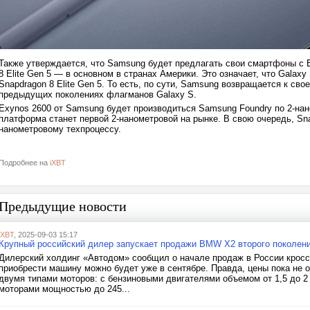
Также утверждается, что Samsung будет предлагать свои смартфоны с E
8 Elite Gen 5 — в основном в странах Америки. Это означает, что Galaxy
Snapdragon 8 Elite Gen 5. То есть, по сути, Samsung возвращается к св
предыдущих поколениях флагманов Galaxy S.
Exynos 2600 от Samsung будет производиться Samsung Foundry по 2-нано
платформа станет первой 2-нанометровой на рынке. В свою очередь, Sna
нанометровому техпроцессу.
Подробнее на
iXBT
Предыдущие новости
iXBT
, 2025-09-03 15:17
Крупный российский дилер запускает продажи BMW X2 второго поколен
Дилерский холдинг «Автодом» сообщил о начале продаж в России кросс
приобрести машину можно будет уже в сентябре. Правда, цены пока не
двумя типами моторов: с бензиновыми двигателями объемом от 1,5 до 2 
моторами мощностью до 245...