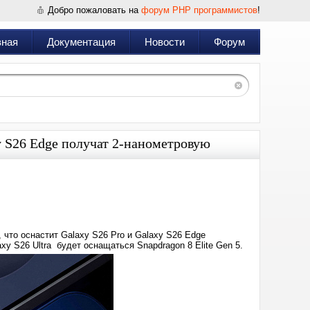
Добро пожаловать на
форум PHP программистов
!
вная
Документация
Новости
Форум
xy S26 Edge получат 2-нанометровую
Дата:
2025-
09-
03
15:01
 что оснастит Galaxy S26 Pro и Galaxy S26 Edge
y S26 Ultra будет оснащаться Snapdragon 8 Elite Gen 5.