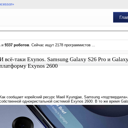
ocessor»
Гла
а
и
9337 роботов
. Сейчас ищут 2178 программистов ...
И всё-таки Exynos. Samsung Galaxy S26 Pro и Gala
платформу Exynos 2600
Как сообщает корейский ресурс Maeil Kyungjae, Samsung «подтвердила»,
собственной однокристальной системой Exynos 2600. В то же время Galax