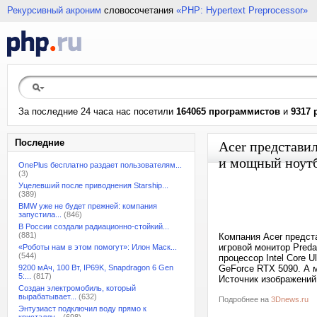
Рекурсивный акроним
словосочетания
«PHP: Hypertext Preprocessor»
За последние 24 часа нас посетили
164065 программистов
и
9317 
Последние
Acer представи
и мощный ноутбу
OnePlus бесплатно раздает пользователям...
(3)
Уцелевший после приводнения Starship...
(389)
BMW уже не будет прежней: компания
запустила...
(846)
В России создали радиационно-стойкий...
(881)
Компания Acer предста
игровой монитор Pred
«Роботы нам в этом помогут»: Илон Маск...
(544)
процессор Intel Core U
9200 мАч, 100 Вт, IP69K, Snapdragon 6 Gen
GeForce RTX 5090. А 
5:...
(817)
Источник изображений
Создан электромобиль, который
вырабатывает...
(632)
Подробнее на
3Dnews.ru
Энтузиаст подключил воду прямо к