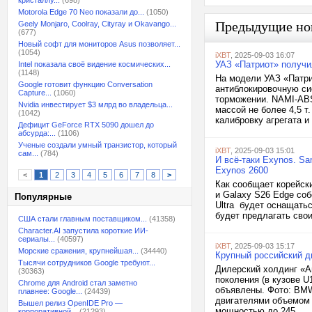
кристаллу...
(698)
Motorola Edge 70 Neo показали до...
(1050)
Предыдущие но
Geely Monjaro, Coolray, Cityray и Okavango...
(677)
Новый софт для мониторов Asus позволяет...
(1054)
iXBT
, 2025-09-03 16:07
УАЗ «Патриот» получ
Intel показала своё видение космических...
(1148)
На модели УАЗ «Патри
Google готовит функцию Conversation
антиблокировочную си
Capture...
(1060)
торможении. NAMI-ABS
Nvidia инвестирует $3 млрд во владельца...
массой не более 4,5 
(1042)
калибровку агрегата и
Дефицит GeForce RTX 5090 дошел до
абсурда:...
(1106)
Ученые создали умный транзистор, который
iXBT
, 2025-09-03 15:01
сам...
(784)
И всё-таки Exynos. S
Exynos 2600
<
1
2
3
4
5
6
7
8
>
Как сообщает корейски
и Galaxy S26 Edge со
Популярные
Ultra будет оснащатьс
будет предлагать свои
США стали главным поставщиком...
(41358)
Character.AI запустила короткие ИИ-
сериалы...
(40597)
iXBT
, 2025-09-03 15:17
Морские сражения, крупнейшая...
(34440)
Крупный российский д
Тысячи сотрудников Google требуют...
Дилерский холдинг «А
(30363)
поколения (в кузове U
Chrome для Android стал заметно
объявлены. Фото: BMW
плавнее: Google...
(24439)
двигателями объемом о
Вышел релиз OpenIDE Pro —
мощностью до 245...
корпоративной...
(21293)