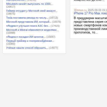
Mitsubishi начнёт выпускать по 1000...
(20817)
3Dnews.ru
, 2025-09-03 15:
Геймер отсудил у Microsoft свой аккаунт...
iPhone 17 Pro Max пок
(18875)
Tesla поставила рекорд по числу...
(18713)
В преддверии масштабн
представлена серия см
Microsoft представила ИИ, который...
(18376)
новых смартфонов ком
«Яндекс» улучшил поиск АЗС без...
(17415)
производственной лини
Microsoft и Mistral обменяются моделями...
прототипов, то...
(16998)
«Яндекс» посадил ИИ-агентов...
(15697)
Первый трейлер и «непревзойдённая...
(15385)
Учёные нашли способ обрушить...
(14977)