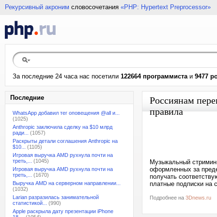
Рекурсивный акроним
словосочетания
«PHP: Hypertext Preprocessor»
За последние 24 часа нас посетили
122664 программиста
и
9477 р
Последние
Россиянам пере
правила
WhatsApp добавил тег оповещения @all и...
(1025)
Anthropic заключила сделку на $10 млрд
ради...
(1057)
Раскрыты детали соглашения Anthropic на
$10...
(1105)
Игровая выручка AMD рухнула почти на
треть,...
(1045)
Музыкальный стриминг
оформленных за преде
Игровая выручка AMD рухнула почти на
треть,...
(1670)
получать соответству
Выручка AMD на серверном направлении...
платные подписки на с
(1032)
Larian разразилась занимательной
Подробнее на
3Dnews.ru
статистикой...
(990)
Apple раскрыла дату презентации iPhone