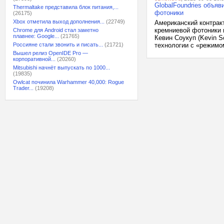
GlobalFoundries объя
Thermaltake представила блок питания,...
фотоники
(26175)
Xbox отметила выход дополнения...
(22749)
Американский контрак
кремниевой фотоники 
Chrome для Android стал заметно
плавнее: Google...
(21765)
Кевин Соукуп (Kevin S
Россияне стали звонить и писать...
(21721)
технологии с «режимо
Вышел релиз OpenIDE Pro —
корпоративной...
(20260)
Mitsubishi начнёт выпускать по 1000...
(19835)
Owlcat починила Warhammer 40,000: Rogue
Trader...
(19208)