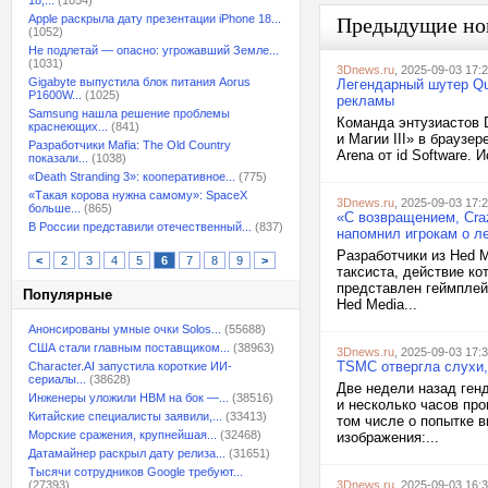
18,...
(1054)
Apple раскрыла дату презентации iPhone 18...
Предыдущие но
(1052)
Не подлетай — опасно: угрожавший Земле...
(1031)
3Dnews.ru
, 2025-09-03 17:
Gigabyte выпустила блок питания Aorus
Легендарный шутер Qua
P1600W...
(1025)
рекламы
Samsung нашла решение проблемы
Команда энтузиастов 
краснеющих...
(841)
и Магии III» в браузе
Разработчики Mafia: The Old Country
Arena от id Software. И
показали...
(1038)
«Death Stranding 3»: кооперативное...
(775)
«Такая корова нужна самому»: SpaceX
3Dnews.ru
, 2025-09-03 17:
больше...
(865)
«С возвращением, Craz
В России представили отечественный...
(837)
напомнил игрокам о л
Разработчики из Hed M
<
2
3
4
5
6
7
8
9
>
таксиста, действие к
представлен геймплей
Популярные
Hed Media...
Анонсированы умные очки Solos...
(55688)
США стали главным поставщиком...
(38963)
3Dnews.ru
, 2025-09-03 17:
TSMC отвергла слухи,
Character.AI запустила короткие ИИ-
сериалы...
(38628)
Две недели назад генд
Инженеры уложили HBM на бок —...
(38516)
и несколько часов пр
Китайские специалисты заявили,...
(33413)
том числе о попытке в
Морские сражения, крупнейшая...
(32468)
изображения:...
Датамайнер раскрыл дату релиза...
(31651)
Тысячи сотрудников Google требуют...
(27393)
3Dnews.ru
, 2025-09-03 16: