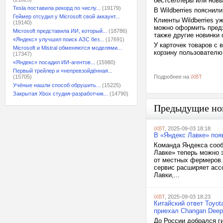
бестселлеры или нов
Tesla поставила рекорд по числу...
(19179)
В Wildberries пояснили
Геймер отсудил у Microsoft свой аккаунт...
Клиенты Wildberries у
(19140)
можно оформить предза
Microsoft представила ИИ, который...
(18786)
также другие новинки 
«Яндекс» улучшил поиск АЗС без...
(17691)
У карточек товаров с
Microsoft и Mistral обменяются моделями...
корзину пользователю
(17347)
«Яндекс» посадил ИИ-агентов...
(15980)
Первый трейлер и «непревзойдённая...
(15705)
Подробнее на
iXBT
Учёные нашли способ обрушить...
(15225)
Закрытая Xbox студия-разработчик...
(14790)
Предыдущие но
iXBT
, 2025-09-03 18:18
В «Яндекс Лавке» поя
Команда Яндекса сооб
Лавке» теперь можно з
от местных фермеров.
сервис расширяет асс
Лавки,...
iXBT
, 2025-09-03 18:23
Китайский ответ Toyot
приехал Changan Deep
До России добрался г