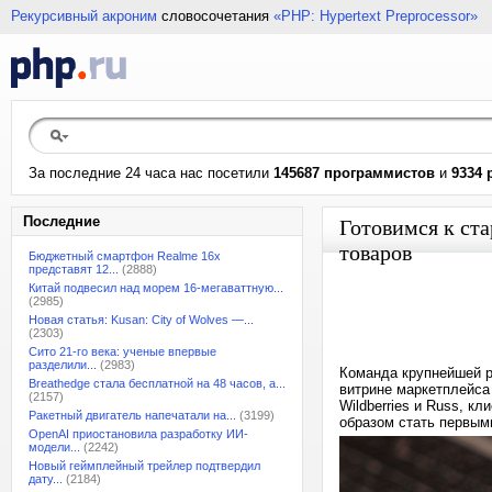
Рекурсивный акроним
словосочетания
«PHP: Hypertext Preprocessor»
За последние 24 часа нас посетили
145687 программистов
и
9334 
Последние
Готовимся к ста
товаров
Бюджетный смартфон Realme 16x
представят 12...
(2888)
Китай подвесил над морем 16-мегаваттную...
(2985)
Новая статья: Kusan: City of Wolves —...
(2303)
Сито 21-го века: ученые впервые
разделили...
(2983)
Команда крупнейшей р
Breathedge стала бесплатной на 48 часов, а...
витрине маркетплейса
(2157)
Wildberries и Russ, к
Ракетный двигатель напечатали на...
(3199)
образом стать первыми
OpenAI приостановила разработку ИИ-
модели...
(2242)
Новый геймплейный трейлер подтвердил
дату...
(2184)