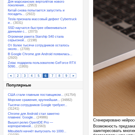
Для марсианских вертолётов нового
поколения...
(2953)
Китай снова попытается запустить и
посадить...
(2922)
Tesla признала массовый дефект Cybertruck
и...
(3031)
SSD научатся быстрее обмениваться
данными с...
(2073)
Огромная ракета Starship S40 стала
серьезной...
(2198)
От более тысячи сотрудников осталось
около...
(2709)
В Google Chrome для Android появилась...
(2920)
Zotac подарила пользователю GeForce RTX
5090...
(1955)
<
2
3
4
5
6
7
8
9
>
Популярные
США стали главным поставщиком...
(41754)
Морские сражения, крупнейшая...
(34882)
Тысячи сотрудников Google требуют...
(31241)
Chrome для Android стал заметно
плавнее: Google...
(24986)
Сгенерировано нейрос
Вышел релиз OpenIDE Pro —
Возможность предзака
корпоративной...
(21563)
заинтересовать многих
Mitsubishi начнёт выпускать по 1000...
(21025)