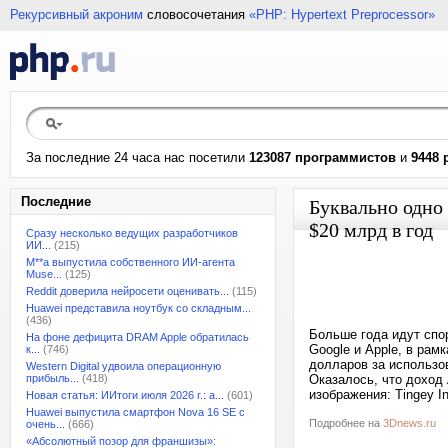
Рекурсивный акроним
словосочетания
«PHP: Hypertext Preprocessor»
За последние 24 часа нас посетили
123087 программистов
и
9448 
Последние
Буквально одно 
$20 млрд в год
Сразу несколько ведущих разработчиков
ИИ...
(215)
M**a выпустила собственного ИИ-агента
Muse...
(125)
Reddit доверила нейросети оценивать...
(115)
Huawei представила ноутбук со складным...
(436)
Больше года идут спо
На фоне дефицита DRAM Apple обратилась
Google и Apple, в рам
к...
(746)
долларов за использо
Western Digital удвоила операционную
прибыль...
(418)
Оказалось, что доход 
изображения: Tingey In
Новая статья: ИИтоги июля 2026 г.: а...
(601)
Huawei выпустила смартфон Nova 16 SE с
Подробнее на
3Dnews.ru
очень...
(666)
«Абсолютный позор для франшизы»: