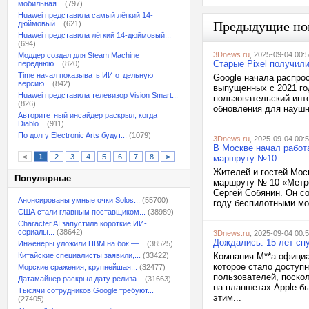
мобильная...
(797)
Huawei представила самый лёгкий 14-
Предыдущие но
дюймовый...
(621)
Huawei представила лёгкий 14-дюймовый...
(694)
3Dnews.ru
, 2025-09-04 00:
Моддер создал для Steam Machine
Старые Pixel получили
переднюю...
(820)
Time начал показывать ИИ отдельную
Google начала распро
версию...
(842)
выпущенных с 2021 год
Huawei представила телевизор Vision Smart...
пользовательский инте
(826)
обновления для наушни
Авторитетный инсайдер раскрыл, когда
Diablo...
(911)
По долгу Electronic Arts будут...
(1079)
3Dnews.ru
, 2025-09-04 00:
В Москве начал работ
<
1
2
3
4
5
6
7
8
>
маршруту №10
Жителей и гостей Мос
Популярные
маршруту № 10 «Метро
Сергей Собянин. Он со
Анонсированы умные очки Solos...
(55700)
году беспилотными мог
США стали главным поставщиком...
(38989)
Character.AI запустила короткие ИИ-
сериалы...
(38642)
3Dnews.ru
, 2025-09-04 00:
Дождались: 15 лет спу
Инженеры уложили HBM на бок —...
(38525)
Китайские специалисты заявили,...
(33422)
Компания M**a официа
которое стало доступн
Морские сражения, крупнейшая...
(32477)
пользователей, поскол
Датамайнер раскрыл дату релиза...
(31663)
на планшетах Apple б
Тысячи сотрудников Google требуют...
этим...
(27405)