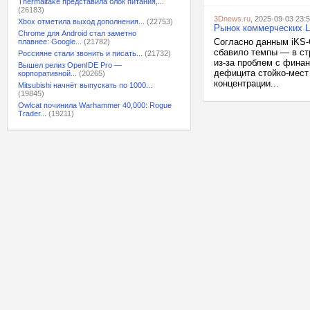
Thermaltake представила блок питания,...
(26183)
3Dnews.ru
, 2025-09-03 23:
Xbox отметила выход дополнения...
(22753)
Рынок коммерческих Ц
Chrome для Android стал заметно
Согласно данным iKS-C
плавнее: Google...
(21782)
сбавило темпы — в ст
Россияне стали звонить и писать...
(21732)
из-за проблем с финан
Вышел релиз OpenIDE Pro —
дефицита стойко-мест
корпоративной...
(20265)
концентрации...
Mitsubishi начнёт выпускать по 1000...
(19845)
Owlcat починила Warhammer 40,000: Rogue
Trader...
(19211)