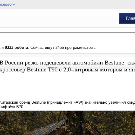
ocessor»
Гла
а
и
9333 робота
. Сейчас ищут 2455 программистов ...
В России резко подешевели автомобили Bestune: ск
кроссовер Bestune T90 с 2,0-литровым мотором и 
Китайский бренд Bestune (принадлежит FAW) значительно увеличил скид
лифтбэк B70.