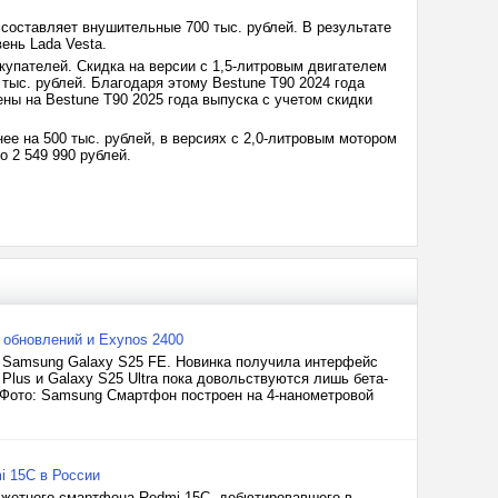
 составляет внушительные 700 тыс. рублей. В результате
ень Lada Vesta.
купателей. Скидка на версии с 1,5-литровым двигателем
 тыс. рублей. Благодаря этому Bestune T90 2024 года
цены на Bestune T90 2025 года выпуска с учетом скидки
ее на 500 тыс. рублей, в версиях с 2,0-литровым мотором
о 2 549 990 рублей.
 обновлений и Exynos 2400
Samsung Galaxy S25 FE. Новинка получила интерфейс
5 Plus и Galaxy S25 Ultra пока довольствуются лишь бета-
. Фото: Samsung Смартфон построен на 4-нанометровой
i 15C в России
джетного смартфона Redmi 15C, дебютировавшего в