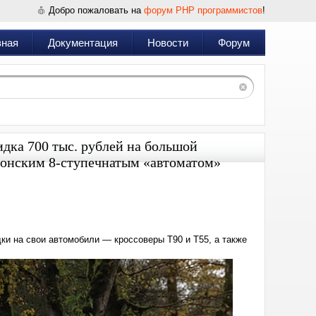
Добро пожаловать на
форум PHP программистов
!
вная
Документация
Новости
Форум
идка 700 тыс. рублей на большой
японским 8-ступечнатым «автоматом»
Дата:
2025-
09-
04
12:34
ки на свои автомобили — кроссоверы T90 и T55, а также