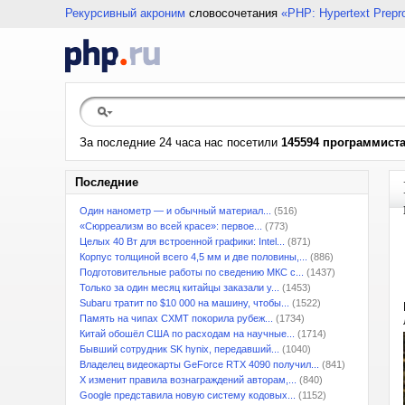
Рекурсивный акроним
словосочетания
«PHP: Hypertext Prepr
За последние 24 часа нас посетили
145594 программист
Последние
Один нанометр — и обычный материал...
(516)
«Сюрреализм во всей красе»: первое...
(773)
Целых 40 Вт для встроенной графики: Intel...
(871)
Корпус толщиной всего 4,5 мм и две половины,...
(886)
Подготовительные работы по сведению МКС с...
(1437)
Только за один месяц китайцы заказали у...
(1453)
Subaru тратит по $10 000 на машину, чтобы...
(1522)
Память на чипах CXMT покорила рубеж...
(1734)
Китай обошёл США по расходам на научные...
(1714)
Бывший сотрудник SK hynix, передавший...
(1040)
Владелец видеокарты GeForce RTX 4090 получил...
(841)
X изменит правила вознаграждений авторам,...
(840)
Google представила новую систему кодовых...
(1152)