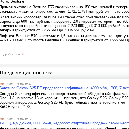
Фото: Bestune
Прямая выгода на Bestune T55 увеличилась на 150 тыс. рублей и теперь
стоимость машины теперь составляет 1,711-1,794 млн рублей — это уров
Флагманский кроссовер Bestune T90 также стал привлекательнее для по
выросла до 600 тыс. рублей, на версии с 2,0-литровым мотором – до 700
выпуска можно приобрести по цене от 2 279 990 до 3 019 990 рублей, а 
теперь варьируются от 2 829 990 до 3 119 990 рублей.
Лифтбэк Bestune B70 в версиях с 1,5-литровым двигателем стал доступн
— на 700 тыс. Стоимость Bestune B70 сейчас варьируется от 1 999 990 д
Подробнее на
iXBT
Предыдущие новости
iXBT
, 2025-09-04 12:49
Samsung Galaxy S25 FE представлен официально: 4900 мАч, IP68, 7 лет
Сегодня Samsung официально представила свой «бюджетный» флагман 
One UI 8 на Android 16 из коробки — при том, что Galaxy S25, Galaxy S2
версией интерфейса. Galaxy S25 FE будет обновляться в течение 7 лет
SoC Exynos 2400,...
iXBT
, 2025-09-04 12:50
120 Гц, 6,9 дюйма, 6000 мА·ч, недорого: стартовали продажи серии Redm
На российском рынке начались продажи недавней новинки Xiaomi — бю