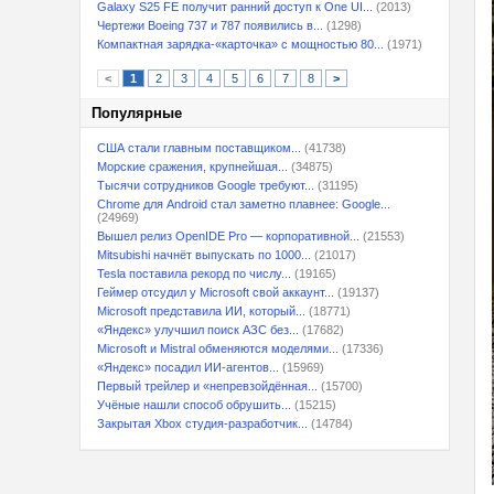
Galaxy S25 FE получит ранний доступ к One UI...
(2013)
Чертежи Boeing 737 и 787 появились в...
(1298)
Компактная зарядка-«карточка» с мощностью 80...
(1971)
<
1
2
3
4
5
6
7
8
>
Популярные
США стали главным поставщиком...
(41738)
Морские сражения, крупнейшая...
(34875)
Тысячи сотрудников Google требуют...
(31195)
Chrome для Android стал заметно плавнее: Google...
(24969)
Вышел релиз OpenIDE Pro — корпоративной...
(21553)
Mitsubishi начнёт выпускать по 1000...
(21017)
Tesla поставила рекорд по числу...
(19165)
Геймер отсудил у Microsoft свой аккаунт...
(19137)
Microsoft представила ИИ, который...
(18771)
«Яндекс» улучшил поиск АЗС без...
(17682)
Microsoft и Mistral обменяются моделями...
(17336)
«Яндекс» посадил ИИ-агентов...
(15969)
Первый трейлер и «непревзойдённая...
(15700)
Учёные нашли способ обрушить...
(15215)
Закрытая Xbox студия-разработчик...
(14784)