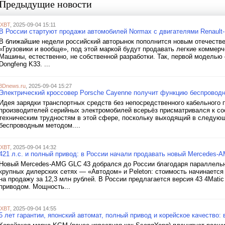
Предыдущие новости
iXBT
, 2025-09-04 15:11
В России стартуют продажи автомобилей Normax с двигателями Renault-
В ближайшие недели российский авторынок пополнится новым отечестве
«Грузовики и вообще», под этой маркой будут продавать легкие коммер
Машины, естественно, не собственной разработки. Так, первой модель
Dongfeng K33. ...
3Dnews.ru
, 2025-09-04 15:27
Электрический кроссовер Porsche Cayenne получит функцию беспроводн
Идея зарядки транспортных средств без непосредственного кабельного п
производителей серийных электромобилей всерьёз присматривался к со
техническим трудностям в этой сфере, поскольку выходящий в следую
беспроводным методом....
iXBT
, 2025-09-04 14:32
421 л.с. и полный привод: в России начали продавать новый Mercedes-A
Новый Mercedes-AMG GLC 43 добрался до России благодаря параллельн
крупных дилерских сетях — «Автодом» и Peleton: стоимость начинается 
на продажу за 12,3 млн рублей. В России предлагается версия 43 4Mati
приводом. Мощность...
iXBT
, 2025-09-04 14:55
5 лет гарантии, японский автомат, полный привод и корейское качество: