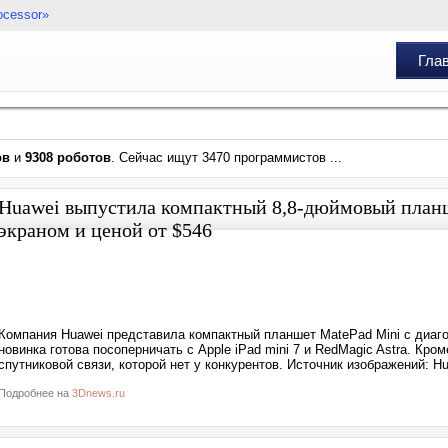
ocessor»
Гла
ов
и
9308 роботов
. Сейчас ищут 3470 программистов ...
Huawei выпустила компактный 8,8-дюймовый планш
экраном и ценой от $546
Компания Huawei представила компактный планшет MatePad Mini с диаго
новинка готова посоперничать с Apple iPad mini 7 и RedMagic Astra. Кро
спутниковой связи, которой нет у конкурентов. Источник изображений: H
Подробнее на
3Dnews.ru