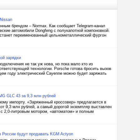
Nissan
нным брендом – Normax. Как сообщает Telegram-канал
ческие автомобили Dongfeng с полукапотной компоновкой.
ю станет переименованный цельнометаллический фургон
ой зарядки
одключения не так уж нова, но пока мало кто из
ответствующей технологии. Porsche готова бросить вызов
щем году электрический Cayenne можно будет заряжать
MG GLC 43 за 9,3 млн рублей
ому импорту. «Заряженный кроссовер» предлагается в
от 9,3 млн рублей, а самый дорогой экземпляр выставлен
c с 2,0-литровым мотором, «автоматом» и полным
 в России будут продавать KGM Actyon