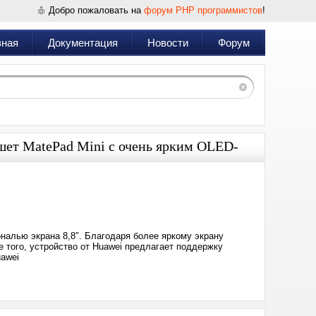
Добро пожаловать на
форум PHP программистов
!
вная
Документация
Новости
Форум
ет MatePad Mini с очень ярким OLED-
Дата:
2025-
09-
04
15:53
налью экрана 8,8″. Благодаря более яркому экрану
ме того, устройство от Huawei предлагает поддержку
uawei