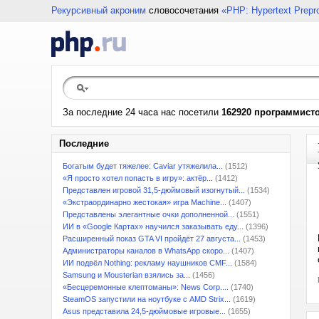
Рекурсивный акроним
словосочетания
«PHP: Hypertext Prepr
За последние 24 часа нас посетили
162920 программист
Последние
Богатым будет тяжелее: Caviar утяжелила...
(1512)
«Я просто хотел попасть в игру»: актёр...
(1412)
Представлен игровой 31,5-дюймовый изогнутый...
(1534)
«Экстраординарно жестокая» игра Machine...
(1407)
Представлены элегантные очки дополненной...
(1551)
ИИ в «Google Картах» научился заказывать еду...
(1396)
Расширенный показ GTA VI пройдёт 27 августа...
(1453)
Администраторы каналов в WhatsApp скоро...
(1407)
ИИ подвёл Nothing: рекламу наушников CMF...
(1584)
Samsung и Mousterian взялись за...
(1456)
«Бесцеремонные клептоманы»: News Corp....
(1740)
SteamOS запустили на ноутбуке с AMD Strix...
(1619)
Asus представила 24,5-дюймовые игровые...
(1655)