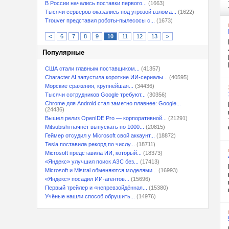
В России начались поставки первого...
(1663)
Тысячи серверов оказались под угрозой взлома...
(1622)
Trouver представил роботы-пылесосы с...
(1673)
<
6
7
8
9
10
11
12
13
>
Популярные
США стали главным поставщиком...
(41357)
Character.AI запустила короткие ИИ-сериалы...
(40595)
Морские сражения, крупнейшая...
(34436)
Тысячи сотрудников Google требуют...
(30356)
Chrome для Android стал заметно плавнее: Google...
(24436)
Вышел релиз OpenIDE Pro — корпоративной...
(21291)
Mitsubishi начнёт выпускать по 1000...
(20815)
Геймер отсудил у Microsoft свой аккаунт...
(18872)
Tesla поставила рекорд по числу...
(18711)
Microsoft представила ИИ, который...
(18373)
«Яндекс» улучшил поиск АЗС без...
(17413)
Microsoft и Mistral обменяются моделями...
(16993)
«Яндекс» посадил ИИ-агентов...
(15696)
Первый трейлер и «непревзойдённая...
(15380)
Учёные нашли способ обрушить...
(14976)