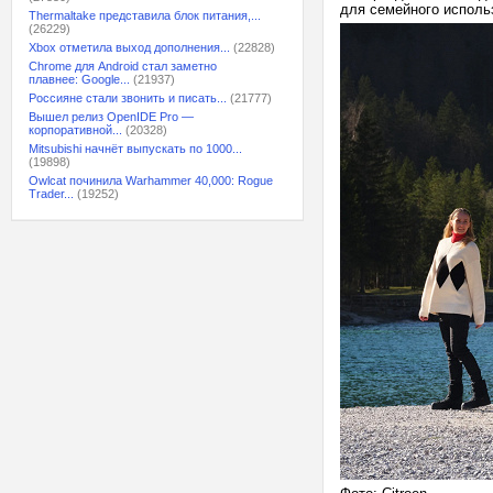
для семейного исполь
Thermaltake представила блок питания,...
(26229)
Xbox отметила выход дополнения...
(22828)
Chrome для Android стал заметно
плавнее: Google...
(21937)
Россияне стали звонить и писать...
(21777)
Вышел релиз OpenIDE Pro —
корпоративной...
(20328)
Mitsubishi начнёт выпускать по 1000...
(19898)
Owlcat починила Warhammer 40,000: Rogue
Trader...
(19252)