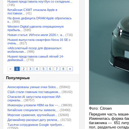
Huawei представила ноутбук со складным...
(745)
Китайская CXMT отказала Apple в
поставках...
(41)
На фоне дефицита DRAM Apple обратилась
к...
(955)
Western Digital удвоила операционную
прибыль...
(590)
Новая статья: ИИтоги июля 2026 г.: а...
(716)
Huawei выпустила смартфон Nova 16 SE с
очень...
(817)
«Абсолютный позор для франшизы»:
мобильная...
(986)
Huawei представила самый лёгкий 14-
дюймовый...
(770)
<
1
2
3
4
5
6
7
8
>
Популярные
Анонсированы умные очки Solos...
(55842)
США стали главным поставщиком...
(39142)
Character.AI запустила короткие ИИ-
сериалы...
(38757)
Инженеры уложили HBM на бок —...
(38630)
Фото: Citroen
Китайские специалисты заявили,...
(33490)
Передняя часть машин
Морские сражения, крупнейшая...
(32600)
Изменилась форма бам
Датамайнер раскрыл дату релиза...
(31732)
багажника — 651 литр
Тысячи сотрудников Google требуют...
пол, раздельно склад
(27550)