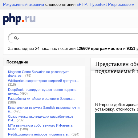
Рекурсивный акроним
словосочетания
«PHP: Hypertext Preprocessor»
За последние 24 часа нас посетили
126609 программистов
и
9351 
Последние
Представлен обн
подключаемый 
Kingdom Come Salvation не разочарует
фанатов...
(78)
Wildberries скоро откроет широкий доступ к...
(318)
DeepSeek планирует существенно поднять
цены...
(495)
Разработка китайского ролевого боевика...
(388)
В Европе дебютировал
Квартальная выручка Sandisk выросла почти
установку, стоимость 
в...
(475)
Сразу несколько ведущих разработчиков
ИИ...
(702)
M**a выпустила собственного ИИ-агента
Muse...
(588)
Reddit доверила нейросети оценивать...
(524)