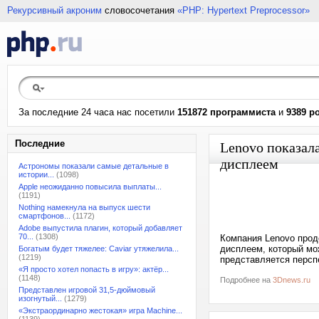
Рекурсивный акроним
словосочетания
«PHP: Hypertext Preprocessor»
За последние 24 часа нас посетили
151872 программиста
и
9389 р
Последние
Lenovo показала
дисплеем
Астрономы показали самые детальные в
истории...
(1098)
Apple неожиданно повысила выплаты...
(1191)
Nothing намекнула на выпуск шести
смартфонов...
(1172)
Adobe выпустила плагин, который добавляет
70...
(1308)
Компания Lenovo прод
дисплеем, который мо
Богатым будет тяжелее: Caviar утяжелила...
(1219)
представляется персп
«Я просто хотел попасть в игру»: актёр...
(1148)
Подробнее на
3Dnews.ru
Представлен игровой 31,5-дюймовый
изогнутый...
(1279)
«Экстраординарно жестокая» игра Machine...