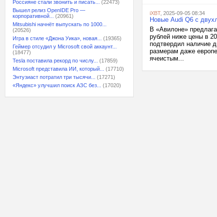
Россияне стали звонить и писать...
(22473)
Вышел релиз OpenIDE Pro —
iXBT
, 2025-09-05 08:34
корпоративной...
(20961)
Новые Audi Q6 с двух
Mitsubishi начнёт выпускать по 1000...
В «Авилоне» предлагаю
(20526)
рублей ниже цены в 20
Игра в стиле «Джона Уика», новая...
(19365)
подтвердил наличие д
Геймер отсудил у Microsoft свой аккаунт...
размерам даже европе
(18477)
ячеистым...
Tesla поставила рекорд по числу...
(17859)
Microsoft представила ИИ, который...
(17710)
Энтузиаст потратил три тысячи...
(17271)
«Яндекс» улучшил поиск АЗС без...
(17020)