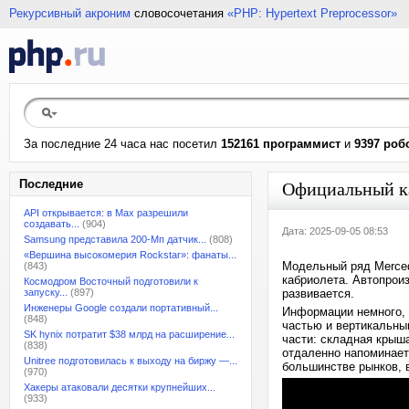
Рекурсивный акроним
словосочетания
«PHP: Hypertext Preprocessor»
За последние 24 часа нас посетил
152161 программист
и
9397 роб
Последние
Официальный ка
API открывается: в Max разрешили
создавать...
(904)
Дата: 2025-09-05 08:53
Samsung представила 200-Мп датчик...
(808)
«Вершина высокомерия Rockstar»: фанаты...
Модельный ряд Merced
(843)
кабриолета. Автопрои
Космодром Восточный подготовили к
запуску...
(897)
развивается.
Инженеры Google создали портативный...
Информации немного, 
(848)
частью и вертикальны
SK hynix потратит $38 млрд на расширение...
части: складная крыша
(838)
отдаленно напоминает
Unitree подготовилась к выходу на биржу —...
большинстве рынков,
(970)
Хакеры атаковали десятки крупнейших...
(933)