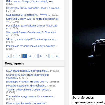
ИИ в поиске Google убедил людей, что...
(1375)
Создатель TikTok разрабатывает ИИ-модель
с...
(785)
Суд обязал M**a изменить F******k и...
(1102)
Samsung Galaxy S26 FE почти рассекречен
—...
(1098)
Российская замена Land Cruiser Prado 250
и...
(1382)
Жестокий боевик Condemned 2: Bloodshot
от...
(1063)
340 л. с, запас хода 867 км и встроенная...
(1069)
Роскосмос готовит космическую замену...
(1085)
<
1
2
3
4
5
6
7
8
>
Популярные
США стали главным поставщиком...
(40536)
Character.AI запустила короткие ИИ-
сериалы...
(39974)
Инженеры уложили HBM на бок —...
(39654)
Морские сражения, крупнейшая...
(33826)
Тысячи сотрудников Google требуют...
(29062)
Thermaltake представила блок питания,...
Фото Mercedes
(26859)
Варианты двигателей 
Chrome для Android стал заметно