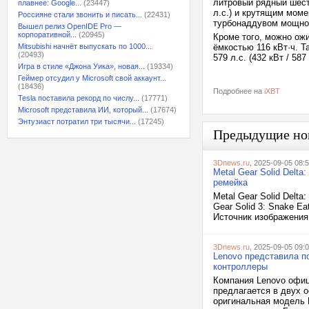
литровый рядный шест
плавнее: Google...
(23447)
л.с.) и крутящим моме
Россияне стали звонить и писать...
(22431)
турбонаддувом мощност
Вышел релиз OpenIDE Pro —
корпоративной...
(20945)
Кроме того, можно ож
Mitsubishi начнёт выпускать по 1000...
ёмкостью 116 кВт·ч. 
(20493)
579 л.с. (432 кВт / 58
Игра в стиле «Джона Уика», новая...
(19334)
Геймер отсудил у Microsoft свой аккаунт...
(18436)
Подробнее на
iXBT
Tesla поставила рекорд по числу...
(17771)
Microsoft представила ИИ, который...
(17674)
Энтузиаст потратил три тысячи...
(17245)
Предыдущие но
3Dnews.ru
, 2025-09-05 08:
Metal Gear Solid Delta
ремейка
Metal Gear Solid Delta
Gear Solid 3: Snake E
Источник изображения
3Dnews.ru
, 2025-09-05 09:
Lenovo представила п
контроллеры
Компания Lenovo офиц
предлагается в двух о
оригинальная модель 