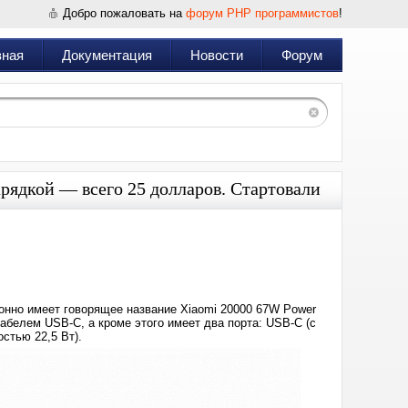
Добро пожаловать на
форум PHP программистов
!
вная
Документация
Новости
Форум
арядкой — всего 25 долларов. Стартовали
Дата:
2025-
09-
05
12:46
онно имеет говорящее название Xiaomi 20000 67W Power
белем USB-C, а кроме этого имеет два порта: USB-C (с
стью 22,5 Вт).