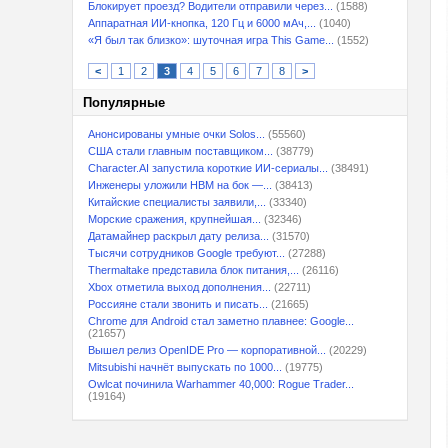
Блокирует проезд? Водители отправили через...
(1588)
Аппаратная ИИ-кнопка, 120 Гц и 6000 мАч,...
(1040)
«Я был так близко»: шуточная игра This Game...
(1552)
<
1
2
3
4
5
6
7
8
>
Популярные
Анонсированы умные очки Solos...
(55560)
США стали главным поставщиком...
(38779)
Character.AI запустила короткие ИИ-сериалы...
(38491)
Инженеры уложили HBM на бок —...
(38413)
Китайские специалисты заявили,...
(33340)
Морские сражения, крупнейшая...
(32346)
Датамайнер раскрыл дату релиза...
(31570)
Тысячи сотрудников Google требуют...
(27288)
Thermaltake представила блок питания,...
(26116)
Xbox отметила выход дополнения...
(22711)
Россияне стали звонить и писать...
(21665)
Chrome для Android стал заметно плавнее: Google...
(21657)
Вышел релиз OpenIDE Pro — корпоративной...
(20229)
Mitsubishi начнёт выпускать по 1000...
(19775)
Owlcat починила Warhammer 40,000: Rogue Trader...
(19164)