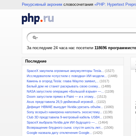
Рекурсивный акроним
словосочетания
«PHP: Hypertext Prepr
За последние 24 часа нас посетили
118696 программист
Последние
SpaceX закупила огромные аккумуляторы Tesla...
(1527)
Исследователи «спустили с поводка» ИИ-модели...
(1448)
Камень в огород Tesla: глава Waymo заявил,...
(1017)
Белый дом не станет раскрывать свою схему...
(1488)
NASA запустило операцию «Большой взрыв» —...
(1108)
Doom запустили прямо в Paint — и к этому...
(1513)
Asus представила 26,5-дюймовый игровой...
(1102)
Дефицит HBM4E вынудит Nvidia урезать объём...
(1680)
Sony всерьёз намерена наполнить экосистему...
(1138)
Club 3D представила 9-метровый кабель USB4...
(1090)
SpaceX выбрала Nvidia для ИИ будущего —...
(1464)
Возвращение блудного сына: спустя шесть лет...
(1506)
Google назвала дату отключения Google...
(1420)