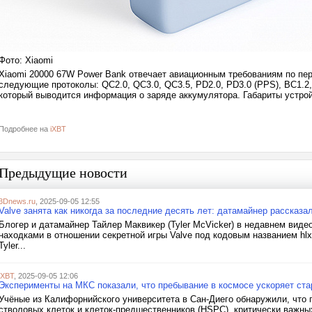
Фото: Xiaomi
Xiaomi 20000 67W Power Bank отвечает авиационным требованиям по пе
следующие протоколы: QC2.0, QC3.0, QC3.5, PD2.0, PD3.0 (PPS), BC1.2, 
который выводится информация о заряде аккумулятора. Габариты устрой
Подробнее на
iXBT
Предыдущие новости
3Dnews.ru
, 2025-09-05 12:55
Valve занята как никогда за последние десять лет: датамайнер рассказал 
Блогер и датамайнер Тайлер Маквикер (Tyler McVicker) в недавнем вид
находками в отношении секретной игры Valve под кодовым названием hlx
Tyler...
iXBT
, 2025-09-05 12:06
Эксперименты на МКС показали, что пребывание в космосе ускоряет ста
Учёные из Калифорнийского университета в Сан-Диего обнаружили, что 
стволовых клеток и клеток-предшественников (HSPC), критически важны