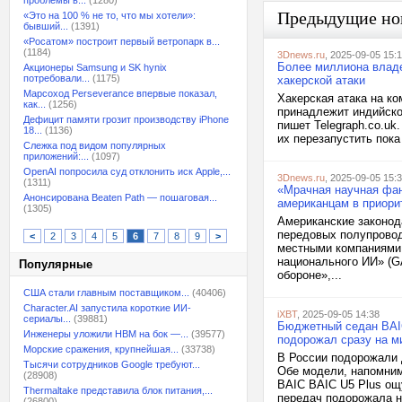
проблемы в...
(1280)
Предыдущие но
«Это на 100 % не то, что мы хотели»:
бывший...
(1391)
«Росатом» построит первый ветропарк в...
(1184)
3Dnews.ru
, 2025-09-05 15:
Более миллиона владе
Акционеры Samsung и SK hynix
потребовали...
(1175)
хакерской атаки
Марсоход Perseverance впервые показал,
Хакерская атака на ко
как...
(1256)
принадлежит индийской
Дефицит памяти грозит производству iPhone
пишет Telegraph.co.u
18...
(1136)
их перезапустить пока
Слежка под видом популярных
приложений:...
(1097)
OpenAI попросила суд отклонить иск Apple,...
3Dnews.ru
, 2025-09-05 15:
(1311)
«Мрачная научная фан
Анонсирована Beaten Path — пошаговая...
американцам в приори
(1305)
Американские законод
передовых полупровод
<
2
3
4
5
6
7
8
9
>
местными компаниями, 
национального ИИ» (G
Популярные
обороне»,...
США стали главным поставщиком...
(40406)
Character.AI запустила короткие ИИ-
iXBT
, 2025-09-05 14:38
сериалы...
(39881)
Бюджетный седан BAIC
Инженеры уложили HBM на бок —...
(39577)
подорожал сразу на м
Морские сражения, крупнейшая...
(33738)
В России подорожали 
Тысячи сотрудников Google требуют...
Обе модели, напомним
(28908)
BAIC BAIC U5 Plus ощ
Thermaltake представила блок питания,...
передач подорожала на
(26800)