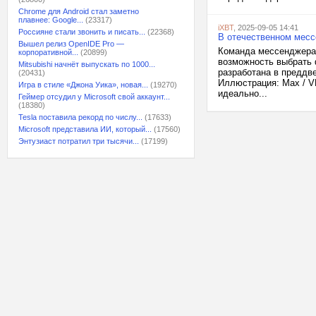
Chrome для Android стал заметно
плавнее: Google...
(23317)
iXBT
, 2025-09-05 14:41
Россияне стали звонить и писать...
(22368)
В отечественном мес
Вышел релиз OpenIDE Pro —
Команда мессенджера 
корпоративной...
(20899)
возможность выбрать 
Mitsubishi начнёт выпускать по 1000...
разработана в преддв
(20431)
Иллюстрация: Max / V
Игра в стиле «Джона Уика», новая...
(19270)
идеально...
Геймер отсудил у Microsoft свой аккаунт...
(18380)
Tesla поставила рекорд по числу...
(17633)
Microsoft представила ИИ, который...
(17560)
Энтузиаст потратил три тысячи...
(17199)