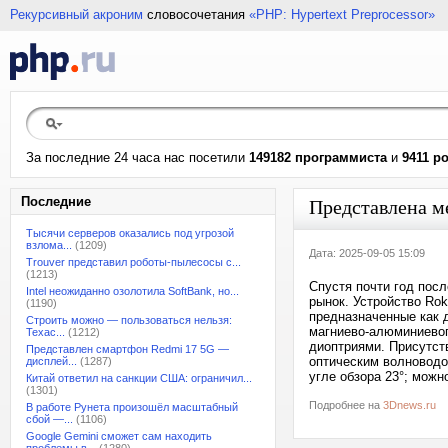
Рекурсивный акроним
словосочетания
«PHP: Hypertext Preprocessor»
За последние 24 часа нас посетили
149182 программиста
и
9411 р
Последние
Представлена м
Тысячи серверов оказались под угрозой
взлома...
(1209)
Дата: 2025-09-05 15:09
Trouver представил роботы-пылесосы с...
(1213)
Спустя почти год пос
Intel неожиданно озолотила SoftBank, но...
рынок. Устройство Rok
(1190)
предназначенные как д
Строить можно — пользоваться нельзя:
магниево-алюминиевого
Техас...
(1212)
диоптриями. Присутст
Представлен смартфон Redmi 17 5G —
оптическим волноводом
дисплей...
(1287)
угле обзора 23°; можн
Китай ответил на санкции США: ограничил...
(1301)
Подробнее на
3Dnews.ru
В работе Рунета произошёл масштабный
сбой —...
(1106)
Google Gemini сможет сам находить