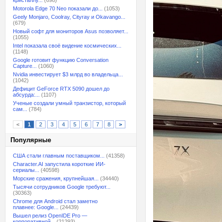
кристаллу...
(698)
Motorola Edge 70 Neo показали до...
(1053)
Geely Monjaro, Coolray, Cityray и Okavango...
(679)
Новый софт для мониторов Asus позволяет...
(1055)
Intel показала своё видение космических...
(1148)
Google готовит функцию Conversation
Capture...
(1060)
Nvidia инвестирует $3 млрд во владельца...
(1042)
Дефицит GeForce RTX 5090 дошел до
абсурда:...
(1107)
Ученые создали умный транзистор, который
сам...
(784)
<
1
2
3
4
5
6
7
8
>
Популярные
США стали главным поставщиком...
(41358)
Character.AI запустила короткие ИИ-
сериалы...
(40598)
Морские сражения, крупнейшая...
(34440)
Тысячи сотрудников Google требуют...
(30363)
Chrome для Android стал заметно
плавнее: Google...
(24439)
Вышел релиз OpenIDE Pro —
корпоративной...
(21293)