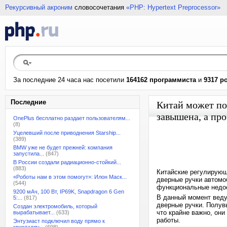
Рекурсивный акроним
словосочетания
«PHP: Hypertext Preprocessor»
За последние 24 часа нас посетили
164162 программиста
и
9317 р
Последние
Китай может по
завышена, а пр
OnePlus бесплатно раздает пользователям...
(8)
Уцелевший после приводнения Starship...
(389)
BMW уже не будет прежней: компания
запустила...
(847)
В России создали радиационно-стойкий...
(883)
Китайские регулирующ
«Роботы нам в этом помогут»: Илон Маск...
дверные ручки автомо
(544)
функциональные недо
9200 мАч, 100 Вт, IP69K, Snapdragon 6 Gen
В данный момент веду
5:...
(817)
дверные ручки. Полув
Создан электромобиль, который
что крайне важно, он
вырабатывает...
(633)
работы.
Энтузиаст подключил воду прямо к