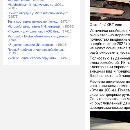
Mitsubishi начнёт выпускать по 1000...
(20817)
Геймер отсудил у Microsoft свой аккаунт...
(18875)
Tesla поставила рекорд по числу...
(18714)
Фото Jin/iXBT.com
Microsoft представила ИИ, который...
(18376)
Источники сообщают, ч
«Яндекс» улучшил поиск АЗС без...
(17415)
окончательно доработ
Microsoft и Mistral обменяются моделями...
полностью выдвижные 
(17000)
введён в июле 2027 го
«Яндекс» посадил ИИ-агентов...
(15698)
не будут оснащаться 
Первый трейлер и «непревзойдённая...
разблокировки в неста
(15385)
Полностью выдвижные
Учёные нашли способ обрушить...
(14978)
электромобилей. Их ч
электронным управлен
внешний вид и предпо
безопасность всё чащ
Расчёты инженеров по
часто приписываемое
кВтч на 100 км. При з
скрытые дверные ручк
Cd, что значительно 
кг, обусловленный дв
аэродинамические пр