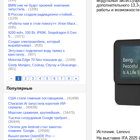
(918)
модульных аксессуаро
дополнительного 13,3
BMW уже не будет прежней: компания
запустила...
(1206)
работы и возможности
В России создали радиационно-стойкий...
(1129)
«Роботы нам в этом помогут»: Илон Маск...
(695)
9200 мАч, 100 Вт, IP69K, Snapdragon 6 Gen
5:...
(1071)
Создан электромобиль, который
вырабатывает...
(835)
Энтузиаст подключил воду прямо к
кристаллу...
(907)
Motorola Edge 70 Neo показали до...
(1349)
Geely Monjaro, Coolray, Cityray и Okavango...
(851)
<
1
2
3
4
5
6
7
8
>
Популярные
США стали главным поставщиком...
(41408)
Character.AI запустила короткие ИИ-
сериалы...
(40638)
Морские сражения, крупнейшая...
(34475)
Тысячи сотрудников Google требуют...
(30444)
Chrome для Android стал заметно
плавнее: Google...
(24506)
Источник: Lenovo
Вышел релиз OpenIDE Pro —
На выставке IFA 2025
корпоративной...
(21316)