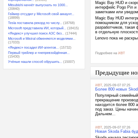
Magic Bay HUD и скоро
Mitsubishi начнёт выпускать по 1000...
интерфейс Pogo Pin и 
(20840)
заметками или уведом
Геймер отсудил у Microsoft свой аккаунт...
(18899)
Magic Bay HUD интегри
помощником для ускор
Tesla поставила рекорд по числу...
(18768)
разработчиков, такая 
Microsoft представила ИИ, который...
(18415)
в отдельную плоскость
«Яндекс» улучшил поиск АЗС без...
(17444)
Lenovo пока не раскр
Microsoft и Mistral обменяются моделями...
(17033)
«Яндекс» посадил ИИ-агентов...
(15732)
Первый трейлер и «непревзойдённая...
Подробнее на
iXBT
(15430)
Учёные нашли способ обрушить...
(15007)
Предыдущие но
iXBT
, 2025-09-07 07:25
Более 800 новых Skod
Популярный семейный 
прекращение производ
находится более 800 
под заказ. Цены начи
Дальнем...
iXBT
, 2025-09-07 07:26
Новая Skoda Fabia буд
Skoda начала тестиро