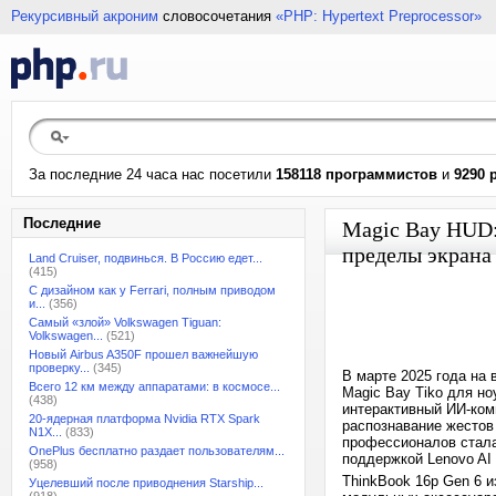
Рекурсивный акроним
словосочетания
«PHP: Hypertext Preprocessor»
За последние 24 часа нас посетили
158118 программистов
и
9290 
Последние
Magic Bay HUD:
пределы экрана
Land Cruiser, подвинься. В Россию едет...
(415)
С дизайном как у Ferrari, полным приводом
и...
(356)
Самый «злой» Volkswagen Tiguan:
Volkswagen...
(521)
Новый Airbus A350F прошел важнейшую
проверку...
(345)
В марте 2025 года на
Всего 12 км между аппаратами: в космосе...
Magic Bay Tiko для но
(438)
интерактивный ИИ-ком
20-ядерная платформа Nvidia RTX Spark
распознавание жестов
N1X...
(833)
профессионалов стала
OnePlus бесплатно раздает пользователям...
поддержкой Lenovo AI
(958)
ThinkBook 16p Gen 6 
Уцелевший после приводнения Starship...