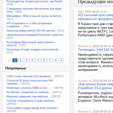
Предыдущие но
Руководитель Huawei рассказал, как Китай...
(670)
Следующее крупное обновление для инди-
хита...
(598)
iXBT
, 2025-09-08 15:42
422-сильный кроссовер
Минцифры: «Max в нашей жизни остается...
официально продавать
(517)
API открывается: в Max разрешили
В Казахстане дан ста
создавать...
(701)
предложена в трех вар
Samsung представила 200-Мп датчик...
(521)
км по циклу WLTP), Lo
«Вершина высокомерия Rockstar»: фанаты...
Performance AWD (два 
(552)
Космодром Восточный подготовили к
запуску...
(711)
3Dnews.ru
, 2025-09-08 15:
Техпроцесс Intel 14A 
Инженеры Google создали портативный...
(534)
Необходимость серьёзн
представители одноим
<
1
2
3
4
5
6
7
8
>
этом вопросе. Финансо
необходимость исполь
Популярные
изображения:...
США стали главным поставщиком...
(40327)
Character.AI запустила короткие ИИ-
3Dnews.ru
, 2025-09-08 15:
сериалы...
(39781)
«Как можно более твёр
Expedition 33 и другие
Инженеры уложили HBM на бок —...
(39479)
Китайские специалисты заявили,...
(34271)
Руководитель отдела 
Морские сражения, крупнейшая...
(33670)
интервью Wccftech по
Expanse: Osiris Rebor
Тысячи сотрудников Google требуют...
(28762)
Thermaltake представила блок питания,...
(26754)
3Dnews.ru
, 2025-09-08 15: