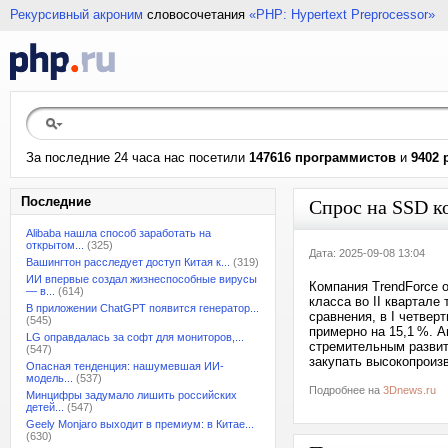
Рекурсивный акроним
словосочетания
«PHP: Hypertext Preprocessor»
За последние 24 часа нас посетили
147616 программистов
и
9402 
Последние
Спрос на SSD к
Alibaba нашла способ заработать на
открытом...
(325)
Дата: 2025-09-08 13:04
Вашингтон расследует доступ Китая к...
(319)
ИИ впервые создал жизнеспособные вирусы
Компания TrendForce 
— в...
(614)
класса во II квартале
В приложении ChatGPT появится генератор...
сравнения, в I четвер
(545)
примерно на 15,1 %. 
LG оправдалась за софт для мониторов,...
стремительным развит
(547)
закупать высокопроиз
Опасная тенденция: нашумевшая ИИ-
модель...
(537)
Подробнее на
3Dnews.ru
Минцифры задумало лишить российских
детей...
(547)
Geely Monjaro выходит в премиум: в Китае...
(630)