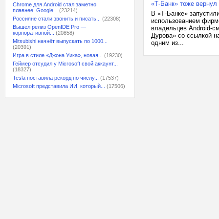
«Т-Банк» тоже вернул 
Chrome для Android стал заметно
плавнее: Google...
(23214)
В «Т-Банке» запустил
Россияне стали звонить и писать...
(22308)
использованием фирме
Вышел релиз OpenIDE Pro —
владельцев Android-с
корпоративной...
(20858)
Дурова» со ссылкой на
Mitsubishi начнёт выпускать по 1000...
одним из...
(20391)
Игра в стиле «Джона Уика», новая...
(19230)
Геймер отсудил у Microsoft свой аккаунт...
(18327)
Tesla поставила рекорд по числу...
(17537)
Microsoft представила ИИ, который...
(17506)