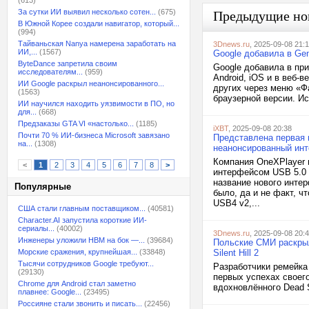
(613)
За сутки ИИ выявил несколько сотен...
(675)
Предыдущие но
В Южной Корее создали навигатор, который...
(994)
Тайваньская Nanya намерена заработать на
3Dnews.ru
, 2025-09-08 21:
ИИ,...
(1567)
Google добавила в Ge
ByteDance запретила своим
Google добавила в пр
исследователям...
(959)
Android, iOS и в веб
ИИ Google раскрыл неанонсированного...
других через меню «Ф
(1563)
браузерной версии. Ис
ИИ научился находить уязвимости в ПО, но
для...
(668)
Предзаказы GTA VI «настолько...
(1185)
iXBT
, 2025-09-08 20:38
Почти 70 % ИИ-бизнеса Microsoft завязано
Представлена первая 
на...
(1308)
неанонсированный ин
Компания OneXPlayer 
<
1
2
3
4
5
6
7
8
>
интерфейсом USB 5.0 
название нового инте
Популярные
было, да и не факт, 
USB4 v2,...
США стали главным поставщиком...
(40581)
Character.AI запустила короткие ИИ-
сериалы...
(40002)
3Dnews.ru
, 2025-09-08 20:
Инженеры уложили HBM на бок —...
(39684)
Польские СМИ раскрыл
Морские сражения, крупнейшая...
(33848)
Silent Hill 2
Тысячи сотрудников Google требуют...
Разработчики ремейка 
(29130)
первых успехах своег
Chrome для Android стал заметно
вдохновлённого Dead S
плавнее: Google...
(23495)
Россияне стали звонить и писать...
(22456)