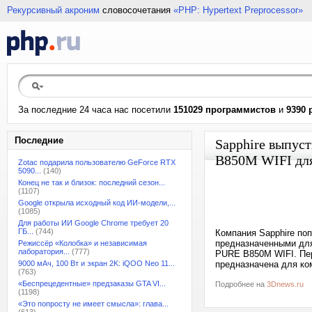
Рекурсивный акроним
словосочетания
«PHP: Hypertext Preprocessor»
За последние 24 часа нас посетили
151029 программистов
и
9390 
Последние
Sapphire выпус
B850M WIFI для
Zotac подарила пользователю GeForce RTX
5090...
(140)
Конец не так и близок: последний сезон...
(1107)
Google открыла исходный код ИИ-модели,...
(1085)
Для работы ИИ Google Chrome требует 20
ГБ...
(744)
Компания Sapphire по
предназначенными для
Режиссёр «Колобка» и независимая
лаборатория...
(777)
PURE B850M WIFI. Пер
9000 мАч, 100 Вт и экран 2K: iQOO Neo 11...
предназначена для ком
(763)
«Беспрецедентные» предзаказы GTA VI...
Подробнее на
3Dnews.ru
(1198)
«Это попросту не имеет смысла»: глава...