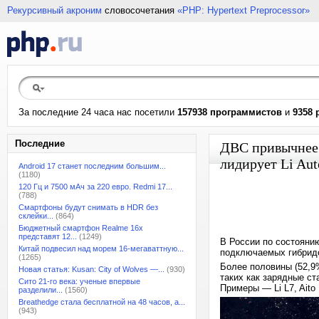
Рекурсивный акроним
словосочетания
«PHP: Hypertext Preprocessor»
За последние 24 часа нас посетили
157938 программистов
и
9358 
Последние
ДВС привычнее:
лидирует Li Aut
Android 17 станет последним большим...
(1180)
120 Гц и 7500 мАч за 220 евро. Redmi 17...
(788)
Смартфоны будут снимать в HDR без
склейки...
(864)
Бюджетный смартфон Realme 16x
представят 12...
(1249)
В России по состояни
Китай подвесил над морем 16-мегаваттную...
подключаемых гибридо
(1265)
Более половины (52,9
Новая статья: Kusan: City of Wolves —...
(930)
таких как зарядные ст
Сито 21-го века: ученые впервые
Примеры — Li L7, Aito M
разделили...
(1560)
Breathedge стала бесплатной на 48 часов, а...
(943)