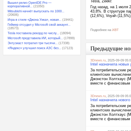
Tesla, Zeekr.
Вышел релиз OpenIDE Pro —
корпоративной...
(21050)
Год назад, на 1 июля
43,8%. В структуре па
Mitsubishi начнёт выпускать по 1000...
(20606)
(12,6%), Voyah (11,5%),
Игра в стиле «Джона Уика», новая...
(19441)
Геймер отсудил у Microsoft свой аккаунт...
(18573)
Подробнее на
iXBT
Tesla поставила рекорд по числу...
(18094)
Microsoft представила ИИ, который...
(17899)
Энтузиаст потратил три тысячи...
(17338)
Предыдущие но
«Яндекс» улучшил поиск АЗС без...
(17123)
3Dnews.ru
, 2025-09-09 05:
Intel назначила новых
За потребительские ре
клиентских вычислени
Джонстон Холтхаус (Mi
вместе с финансовым 
3Dnews.ru
, 2025-09-09 05:
Intel назначила новог
За потребительские ре
клиентских вычислени
Джонстон Холтхаус (Mi
вместе с финансовым 