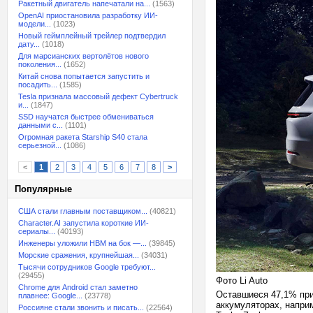
Ракетный двигатель напечатали на...
(1563)
OpenAI приостановила разработку ИИ-
модели...
(1023)
Новый геймплейный трейлер подтвердил
дату...
(1018)
Для марсианских вертолётов нового
поколения...
(1652)
Китай снова попытается запустить и
посадить...
(1585)
Tesla признала массовый дефект Cybertruck
и...
(1847)
SSD научатся быстрее обмениваться
данными с...
(1101)
Огромная ракета Starship S40 стала
серьезной...
(1086)
<
1
2
3
4
5
6
7
8
>
Популярные
США стали главным поставщиком...
(40821)
Character.AI запустила короткие ИИ-
сериалы...
(40193)
Инженеры уложили HBM на бок —...
(39845)
Морские сражения, крупнейшая...
(34031)
Тысячи сотрудников Google требуют...
(29455)
Фото Li Auto
Chrome для Android стал заметно
Оставшиеся 47,1% при
плавнее: Google...
(23778)
аккумуляторах, наприме
Россияне стали звонить и писать...
(22564)