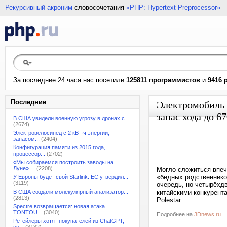
Рекурсивный акроним
словосочетания
«PHP: Hypertext Preprocessor»
За последние 24 часа нас посетили
125811 программистов
и
9416 
Последние
Электромобиль P
запас хода до 6
В США увидели военную угрозу в дронах с...
(2674)
Электровелосипед с 2 кВт·ч энергии,
запасом...
(2404)
Конфигурация памяти из 2015 года,
процессор...
(2702)
«Мы собираемся построить заводы на
Луне»....
(2208)
Могло сложиться впеча
«бедных родственнико
У Европы будет свой Starlink: ЕС утвердил...
(3119)
очередь, но четырёхдв
В США создали молекулярный анализатор...
китайскими конкурента
(2813)
Polestar
Spectre возвращается: новая атака
TONTOU...
(3040)
Подробнее на
3Dnews.ru
Ретейлеры хотят покупателей из ChatGPT,