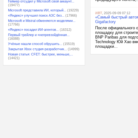
Геймер отсудил у Microsoft свой аккаунт...
(19477)
Microsoft представила ИИ, который...
(19229)
iXBT
, 2025-09-09 07:12
«Яндекс» улучшил поиск АЗС без...
(17966)
«Самый быстрый автом
Microsoft и Mistral обменяются моделями...
Gigafactory
(17766)
После официального о
«Яндекс» посадил ИИ-агентов...
(16312)
площадку для строите
Первый трейлер и «непревзойдённая...
BNP Paribas для подг
(16088)
Technology Юй Хао вм
Учёные нашли способ обрушить...
(15519)
площадки...
Закрытая Xbox студия-разработчик...
(14999)
Новая статья: CFET: быстрее, меньше,...
(14421)