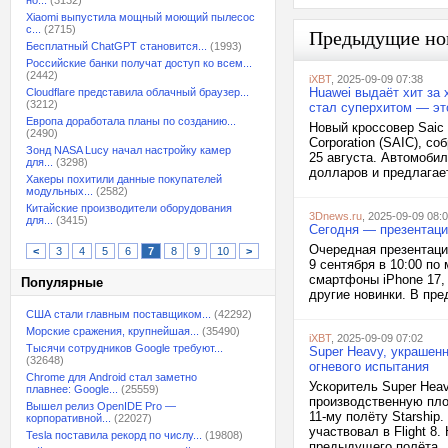
но...
(3132)
Xiaomi выпустила мощный моющий пылесос
с...
(2715)
Предыдущие но
Бесплатный ChatGPT становится...
(1993)
Российские банки получат доступ ко всем...
(2442)
iXBT
, 2025-09-09 07:38
Huawei выдаёт хит за 
Cloudflare представила облачный браузер...
(3212)
стал суперхитом — эт
Европа доработала планы по созданию...
Новый кроссовер Saic 
(2490)
Corporation (SAIC), с
Зонд NASA Lucy начал настройку камер
25 августа. Автомобил
для...
(3298)
долларов и предлагает
Хакеры похитили данные покупателей
модульных...
(2582)
Китайские производители оборудования
3Dnews.ru
, 2025-09-09 08:
для...
(3415)
Сегодня — презентация
Очередная презентация
<
3
4
5
6
7
8
9
10
>
9 сентября в 10:00 по
смартфоны iPhone 17,
Популярные
другие новинки. В пре
США стали главным поставщиком...
(42292)
Морские сражения, крупнейшая...
(35490)
iXBT
, 2025-09-09 07:02
Тысячи сотрудников Google требуют...
Super Heavy, украшен
(32648)
огневого испытания
Chrome для Android стал заметно
Ускоритель Super Hea
плавнее: Google...
(25559)
производственную пло
Вышел релиз OpenIDE Pro —
11-му полёту Starship
корпоративной...
(22027)
участвовал в Flight 8
Tesla поставила рекорд по числу...
(19808)
предыдущего полёта,..